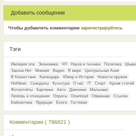
Добавить сообщение
Чтобы добавлять комментарии
зарeгиcтрирyйтeсь
Тэги
Империя зла
Экономика
ЧП
Наука и техника
Политика
Шымк
Закона.Нет
Мнения
Видео
В мире
Центральная Азия
В Казахстане
Календарь
Юмор и Истории
Новости оружия
HotNews
Скандалы
Культура
О нас
IT
Спорт
Архив статей
Фотоотчёты
Картинки
Авто
Девчонки
Мальчики
Любовь и отношения
Опросы
Download
Обменник
Ссылки
Библиотека
Ядерщик
Блоги
Гостевая
Комментарии ( 786821 )