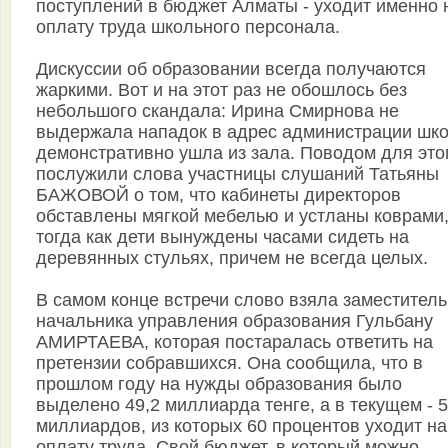
поступлений в бюджет Алматы - уходит именно 
оплату труда школьного персонала.
Дискуссии об образовании всегда получаются
жаркими. Вот и на этот раз не обошлось без
небольшого скандала: Ирина Смирнова не
выдержала нападок в адрес администрации шко
демонстративно ушла из зала. Поводом для это
послужили слова участницы слушаний Татьяны
БАЖОВОЙ о том, что кабинеты директоров
обставлены мягкой мебелью и устланы коврами
тогда как дети вынуждены часами сидеть на
деревянных стульях, причем не всегда целых.
В самом конце встречи слово взяла заместитель
начальника управления образования Гульбану
АМИРТАЕВА, которая постаралась ответить на
претензии собравшихся. Она сообщила, что в
прошлом году на нужды образования было
выделено 49,2 миллиарда тенге, а в текущем - 
миллиардов, из которых 60 процентов уходит на
оплату труда. Свой бюджет, в который можно