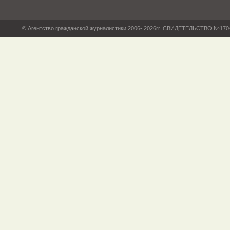
© Агентство гражданской журналистики 2006- 2026гг. СВИДЕТЕЛЬСТВО №17