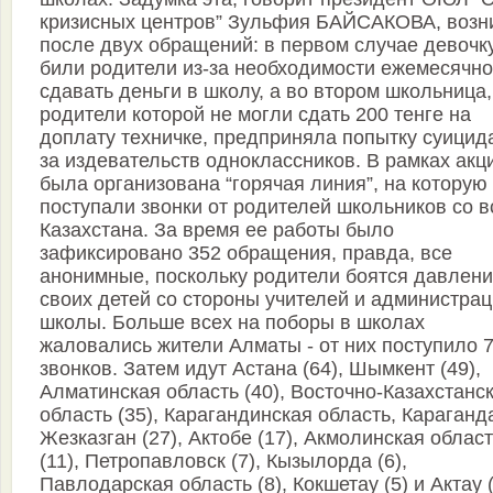
кризисных центров” Зульфия БАЙСАКОВА, возн
после двух обращений: в первом случае девочк
били родители из-за необходимости ежемесячно
сдавать деньги в школу, а во втором школьница,
родители которой не могли сдать 200 тенге на
доплату техничке, предприняла попытку суицида
за издевательств одноклассников. В рамках акц
была организована “горячая линия”, на которую
поступали звонки от родителей школьников со в
Казахстана. За время ее работы было
зафиксировано 352 обращения, правда, все
анонимные, поскольку родители боятся давлени
своих детей со стороны учителей и администра
школы. Больше всех на поборы в школах
жаловались жители Алматы - от них поступило 
звонков. Затем идут Астана (64), Шымкент (49),
Алматинская область (40), Восточно-Казахстанс
область (35), Карагандинская область, Караганд
Жезказган (27), Актобе (17), Акмолинская облас
(11), Петропавловск (7), Кызылорда (6),
Павлодарская область (8), Кокшетау (5) и Актау (