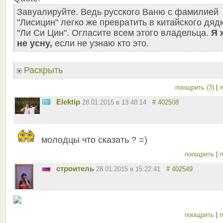
Завуалируйте. Ведь русского Ваню с фамилией
"Лисицин" легко же превратить в китайского дяд
"Ли Си Цин". Огласите всем этого владельца.
Я 
не усну,
если не узнаю кто это.
Раскрыть
поощрить (3)
|
п
Elektip
28.01.2015 в 13:48:14
# 402508
молодцы что сказать ? =)
поощрить
|
п
строитель
28.01.2015 в 15:22:41
# 402549
поощрить
|
п