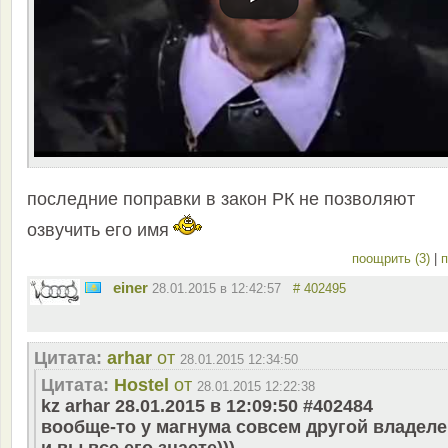
последние поправки в закон РК не позволяют
озвучить его имя
поощрить (3)
|
п
einer
28.01.2015 в 12:42:57
# 402495
Цитата:
arhar
от
28.01.2015 12:34:50
Цитата:
Hostel
от
28.01.2015 12:22:38
kz arhar 28.01.2015 в 12:09:50 #402484
вообще-то у магнума совсем другой владеле