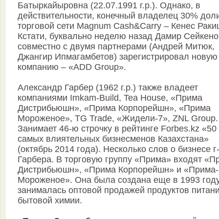
Батыркайыровна (22.07.1991 г.р.). Однако, в
действительности, конечный владелец 30% дол
торговой сети Magnum Cash&Carry – Кенес Раки
Кстати, буквально неделю назад Дамир Сейкено
совместно с двумя партнерами (Андрей Митюк,
Джангир Ипмагамбетов) зарегистрировал новую
компанию – «ADD Group».
Александр Гарбер (1962 г.р.) также владеет
компаниями Imkam-Build, Tea House, «Прима
Дистрибьюшн», «Прима Корпорейшн», «Прима
Мороженое», TG Trade, «Жидели-7», ZNL Group.
Занимает 46-ю строчку в рейтинге Forbes.kz «50
самых влиятельных бизнесменов Казахстана»
(октябрь 2014 года). Несколько слов о бизнесе г
Гарбера. В торговую группу «Прима» входят «П
Дистрибьюшн», «Прима Корпорейшн» и «Прима-
Мороженое». Она была создана еще в 1993 году
занималась оптовой продажей продуктов питани
бытовой химии.