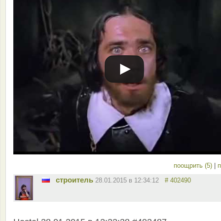
поощрить (5)
|
п
строитель
28.01.2015 в 12:34:12
# 402490