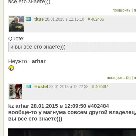
все его знаете)))
поощрить
|
п
titus
28.01.2015 в 12:15:10
# 402486
Quote:
и вы все его знаете)))
Неужто -
arhar
поощрить (3)
|
п
Hostel
28.01.2015 в 12:22:38
# 402487
kz arhar 28.01.2015 в 12:09:50 #402484
вообще-то у магнума совсем другой владелец,
вы все его знаете)))