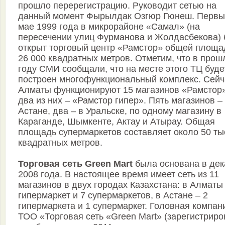
прошло перерегистрацию. Руководит сетью на
данный момент Фырылдак Озгюр Гюнеш. Первы
мае 1999 года в микрорайоне «Самал» (на
пересечении улиц Фурманова и Жолдасбекова)
открыт торговый центр «Рамстор» общей площ
26 000 квадратных метров. Отметим, что в про
году СМИ сообщали, что на месте этого ТЦ буде
построен многофункциональный комплекс. Сейч
Алматы функционируют 15 магазинов «Рамстор»
два из них – «Рамстор гипер». Пять магазинов –
Астане, два – в Уральске, по одному магазину в
Караганде, Шымкенте, Актау и Атырау. Общая
площадь супермаркетов составляет около 50 ты
квадратных метров.
Торговая сеть Green Mart
была основана в дек
2008 года. В настоящее время имеет сеть из 11
магазинов в двух городах Казахстана: в Алматы 
гипермаркет и 7 супермаркетов, в Астане – 2
гипермаркета и 1 супермаркет. Головная компан
ТОО «Торговая сеть «Green Mart» (зарегистрир