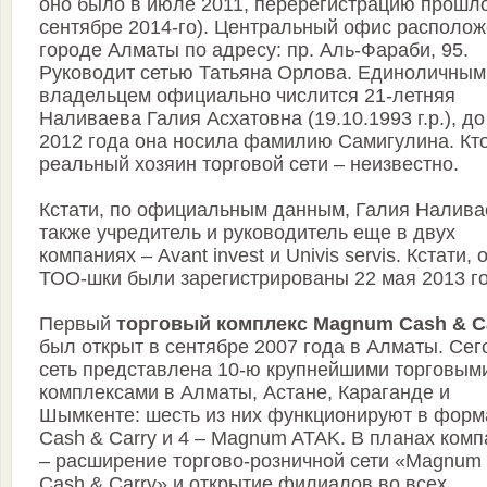
оно было в июле 2011, перерегистрацию прошл
сентябре 2014-го). Центральный офис располож
городе Алматы по адресу: пр. Аль-Фараби, 95.
Руководит сетью Татьяна Орлова. Единоличным
владельцем официально числится 21-летняя
Наливаева Галия Асхатовна (19.10.1993 г.р.), до
2012 года она носила фамилию Самигулина. Кт
реальный хозяин торговой сети – неизвестно.
Кстати, по официальным данным, Галия Налива
также учредитель и руководитель еще в двух
компаниях – Avant invest и Univis servis. Кстати, 
ТОО-шки были зарегистрированы 22 мая 2013 го
Первый
торговый комплекс Magnum Cash & C
был открыт в сентябре 2007 года в Алматы. Сег
сеть представлена 10-ю крупнейшими торговым
комплексами в Алматы, Астане, Караганде и
Шымкенте: шесть из них функционируют в форм
Cash & Carry и 4 – Magnum ATAK. В планах ком
– расширение торгово-розничной сети «Magnum
Cash & Carry» и открытие филиалов во всех