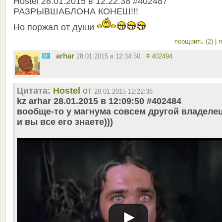
Hostel 28.01.2015 в 12:22:38 #402487
РАЗРЫВШАБЛОНА КОНЕШ!!!
Но поржал от души
поощрить (2)
|
п
arhar
28.01.2015 в 12:34:50
# 402494
Цитата:
Hostel
от
28.01.2015 12:22:38
kz arhar 28.01.2015 в 12:09:50 #402484
вообще-то у магнума совсем другой владелец
и вы все его знаете)))