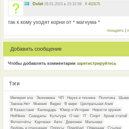
Dulat
28.01.2015 в 23:32:59
# 402675
так к кому уходят корни от * магнума *
поощрить
|
п
Добавить сообщение
Чтобы добавлять комментарии
зарeгиcтрирyйтeсь
Тэги
Империя зла
Экономика
ЧП
Наука и техника
Политика
Шымк
Закона.Нет
Мнения
Видео
В мире
Центральная Азия
В Казахстане
Календарь
Юмор и Истории
Новости оружия
HotNews
Скандалы
Культура
О нас
IT
Спорт
Архив статей
Фотоотчёты
Картинки
Авто
Девчонки
Мальчики
Любовь и отношения
Опросы
Download
Обменник
Ссылки