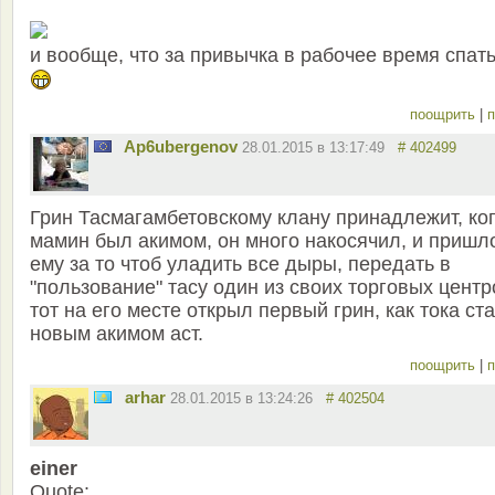
и вообще, что за привычка в рабочее время спат
поощрить
|
п
Ap6ubergenov
28.01.2015 в 13:17:49
# 402499
Грин Тасмагамбетовскому клану принадлежит, ко
мамин был акимом, он много накосячил, и пришл
ему за то чтоб уладить все дыры, передать в
"пользование" тасу один из своих торговых центр
тот на его месте открыл первый грин, как тока ст
новым акимом аст.
поощрить
|
п
arhar
28.01.2015 в 13:24:26
# 402504
einer
Quote: