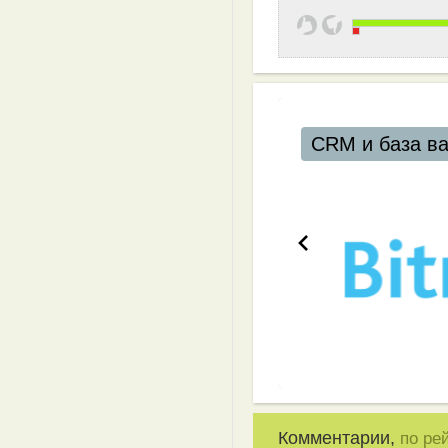
CRM и база в
Комментарии,
по ре