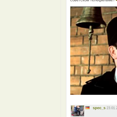
spec_s
23.01