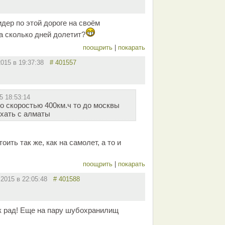
идер по этой дороге на своём
а сколько дней долетит?
поощрить
|
покарать
2015 в 19:37:38
# 401557
5 18:53:14
со скоростью 400км.ч то до москвы
хать с алматы
оить так же, как на самолет, а то и
поощрить
|
покарать
.2015 в 22:05:48
# 401588
ак рад! Еще на пару шубохранилищ