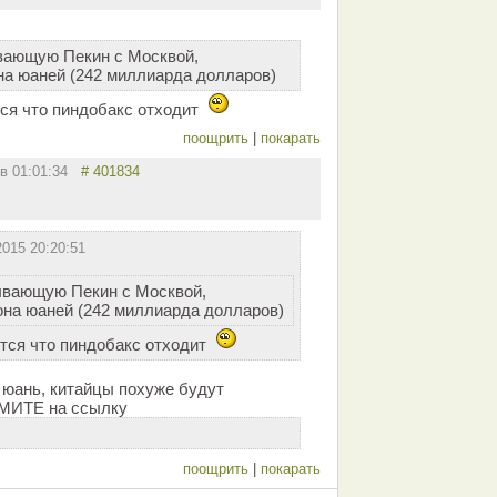
вающую Пекин с Москвой,
на юаней (242 миллиарда долларов)
тся что пиндобакс отходит
поощрить
|
покарать
 в 01:01:34
# 401834
2015 20:20:51
ывающую Пекин с Москвой,
она юаней (242 миллиарда долларов)
ится что пиндобакс отходит
и юань, китайцы похуже будут
МИТЕ на ссылку
поощрить
|
покарать