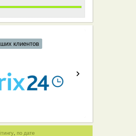
аших клиентов
,
йтингу
по дате