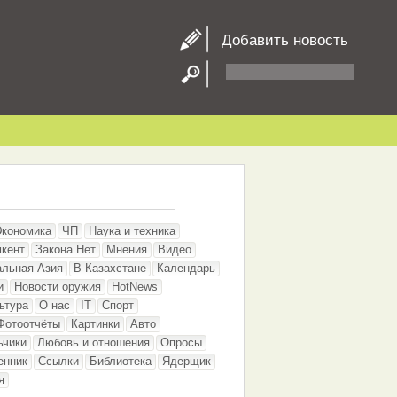
Добавить новость
Экономика
ЧП
Наука и техника
кент
Закона.Нет
Мнения
Видео
альная Азия
В Казахстане
Календарь
и
Новости оружия
HotNews
ьтура
О нас
IT
Спорт
Фотоотчёты
Картинки
Авто
ьчики
Любовь и отношения
Опросы
енник
Ссылки
Библиотека
Ядерщик
я