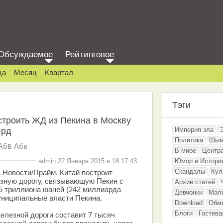
Обсуждаемое
Рейтинговое
ца
Месяц
Квартал
Тэги
строить ЖД из Пекина в Москву
лрд
Империя зла
Политика
Шым
Абв
Абв
В мире
Центр
admin 22 Января 2015 в 18:17:43
Юмор и Истори
Скандалы
Кул
Новости/Прайм. Китай построит
зную дорогу, связывающую Пекин с
Архив статей
5 триллиона юаней (242 миллиарда
Девчонки
Мал
униципальные власти Пекина.
Download
Обм
Блоги
Гостева
лезной дороги составит 7 тысяч