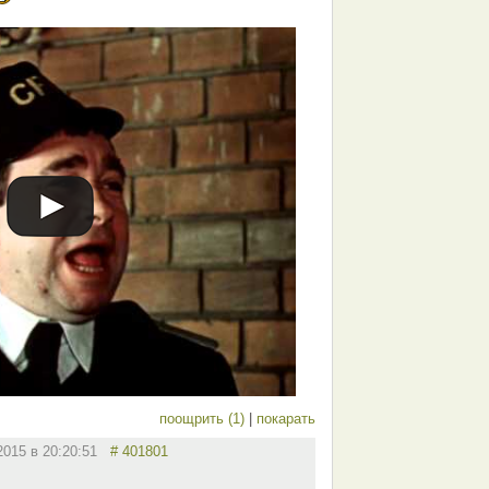
поощрить (1)
|
покарать
.2015 в 20:20:51
# 401801