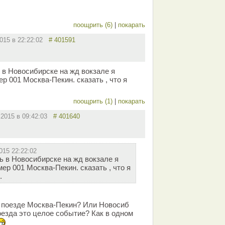
поощрить (6)
|
покарать
2015 в 22:22:02
# 401591
в Новосибирске на жд вокзале я
р 001 Москва-Пекин. сказать , что я
поощрить (1)
|
покарать
.2015 в 09:42:03
# 401640
015 22:22:02
 в Новосибирске на жд вокзале я
ер 001 Москва-Пекин. сказать , что я
.
 в поезде Москва-Пекин? Или Новосиб
оезда это целое событие? Как в одном