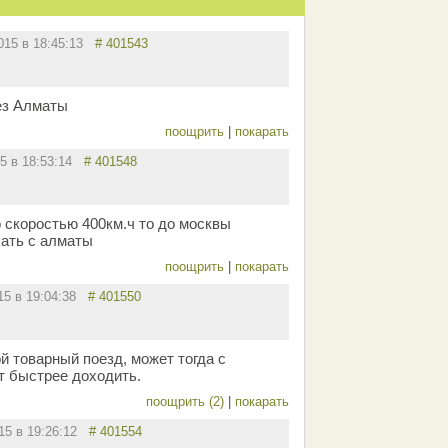
2015 в 18:45:13
# 401543
ез Алматы
поощрить
|
покарать
15 в 18:53:14
# 401548
о скоростью 400км.ч то до москвы
ать с алматы
поощрить
|
покарать
015 в 19:04:38
# 401550
й товарный поезд, может тогда с
т быстрее доходить.
поощрить (2)
|
покарать
015 в 19:26:12
# 401554