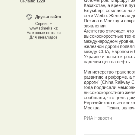
километров. Маршрут же
Онлайн:
1220
Казахстан, а время в пу
Блумберг, ссылаясь на 
сети Weibo. Железная д
Друзья сайта
Пекина в Москву и сокра
Сервис +
заявлении.
www.stimeks.kz
Агентство отмечает, что
Натяжные потолки
высокоскоростные техно
Для инвалидов
международном уровне, 
железной дороги появл
между США, Европой и Р
Украине и попыток росс
падения цен на нефть.
Министерство транспорт
развитию и реформе, а 
дороги" (China Railway C
года подписали мемора
высокоскоростного жел
сообщали, что цель док
Евразийского высокоско
Москва — Пекин, включ
РИА Новости