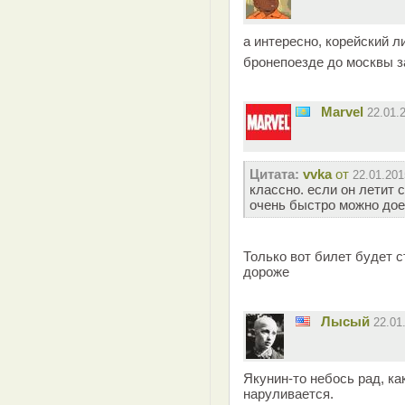
а интересно, корейский л
бронепоезде до москвы з
Marvel
22.01.
Цитата:
vvka
от
22.01.201
классно. если он летит 
очень быстро можно дое
Только вот билет будет ст
дороже
Лысый
22.01
Якунин-то небось рад, к
наруливается.