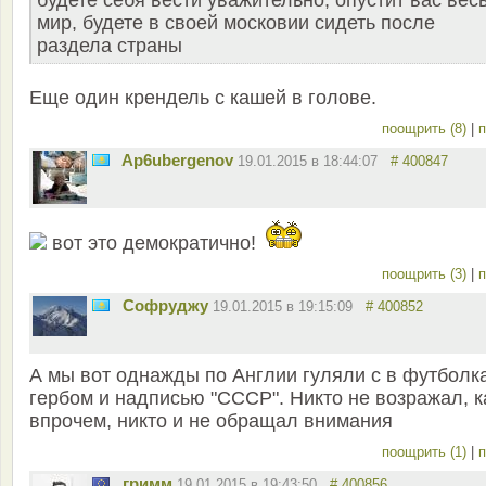
будете себя вести уважительно, опустит вас вес
мир, будете в своей московии сидеть после
раздела страны
Еще один крендель с кашей в голове.
поощрить (8)
|
п
Ap6ubergenov
19.01.2015 в 18:44:07
# 400847
вот это демократично!
поощрить (3)
|
п
Софруджу
19.01.2015 в 19:15:09
# 400852
А мы вот однажды по Англии гуляли с в футболка
гербом и надписью "СССР". Никто не возражал, к
впрочем, никто и не обращал внимания
поощрить (1)
|
п
гримм
19.01.2015 в 19:43:50
# 400856