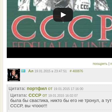
поощрить
|
п
Ал
19.01.2015 в 23:47:51
# 400876
Цитата:
портфил
от
19.01.2015 17:16:00
Цитата:
СССР
от
19.01.2015 16:02:07
была бы свастика, никто бы его не тронул, а тут
СССР, вы чтооо!!!