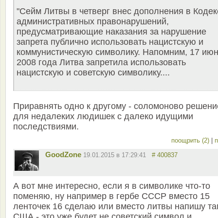
"Сейм Литвы в четверг внес дополнения в Кодек
административных правонарушений,
предусматривающие наказания за нарушение
запрета публично использовать нацистскую и
коммунистическую символику. Напомним, 17 ию
2008 года Литва запретила использовать
нацистскую и советскую символику....
Приравнять одно к другому - соломоново решени
для недалеких людишек с далеко идущими
последствиями.
поощрить (2)
|
п
GoodZone
19.01.2015 в 17:29:41
# 400837
А вот мне интересно, если я в символике что-то
поменяю, ну например в гербе СССР вместо 15
ленточек 16 сделаю или вместо литвы напишу та
США - это уже будет не советский символ и