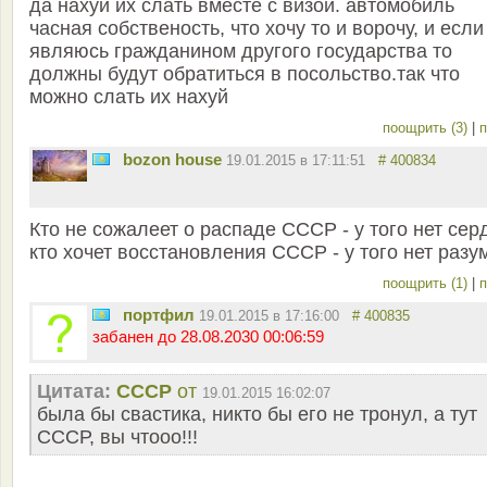
да нахуй их слать вместе с визой. автомобиль
часная собственость, что хочу то и ворочу, и если
являюсь гражданином другого государства то
должны будут обратиться в посольство.так что
можно слать их нахуй
поощрить (3)
|
п
bozon house
19.01.2015 в 17:11:51
# 400834
Кто не сожалеет о распаде СССР - у того нет сер
кто хочет восстановления СССР - у того нет разум
поощрить (1)
|
п
портфил
19.01.2015 в 17:16:00
# 400835
забанен до 28.08.2030 00:06:59
Цитата:
СССР
от
19.01.2015 16:02:07
была бы свастика, никто бы его не тронул, а тут
СССР, вы чтооо!!!