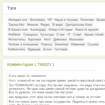
Тэги
Империя зла
Экономика
ЧП
Наука и техника
Политика
Шымк
Закона.Нет
Мнения
Видео
В мире
Центральная Азия
В Казахстане
Календарь
Юмор и Истории
Новости оружия
HotNews
Скандалы
Культура
О нас
IT
Спорт
Архив статей
Фотоотчёты
Картинки
Авто
Девчонки
Мальчики
Любовь и отношения
Опросы
Download
Обменник
Ссылки
Библиотека
Ядерщик
Блоги
Гостевая
Комментарии ( 786821 )
А кто напал то, непонятно
Что с планетой не так последнее время, какой-то массовый свист
Это ГЕНИАЛЬНО господа. Кто бы мог подумать, что ради этого вс
затевалось. Ни один наш шибко умный эксперт даже не догадывал
Все то думали, что жана казахстан наступит
нан придумал этот трюк путин повторил вот и токаев не отстает
Всё что нужно знать про наше государство. Надеяться нужно толь