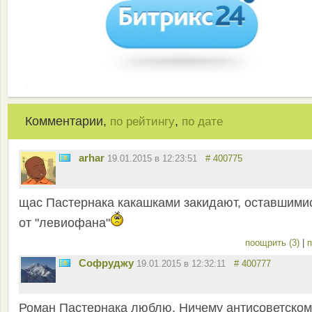
Комментарии,
,
по рейтингу
по дате
arhar
19.01.2015 в 12:23:51
# 400775
щас Пастернака какашками закидают, оставшими
от "левиофана"
поощрить (3)
|
п
Софруджу
19.01.2015 в 12:32:11
# 400777
Роман Пастернака люблю. Ничему антисоветском