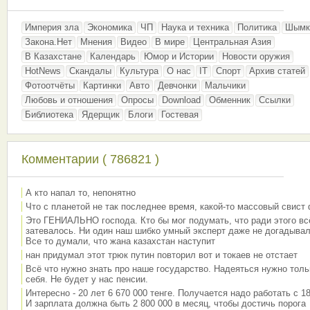
Империя зла
Экономика
ЧП
Наука и техника
Политика
Шымк
Закона.Нет
Мнения
Видео
В мире
Центральная Азия
В Казахстане
Календарь
Юмор и Истории
Новости оружия
HotNews
Скандалы
Культура
О нас
IT
Спорт
Архив статей
Фотоотчёты
Картинки
Авто
Девчонки
Мальчики
Любовь и отношения
Опросы
Download
Обменник
Ссылки
Библиотека
Ядерщик
Блоги
Гостевая
Комментарии ( 786821 )
А кто напал то, непонятно
Что с планетой не так последнее время, какой-то массовый свист
Это ГЕНИАЛЬНО господа. Кто бы мог подумать, что ради этого вс
затевалось. Ни один наш шибко умный эксперт даже не догадывал
Все то думали, что жана казахстан наступит
нан придумал этот трюк путин повторил вот и токаев не отстает
Всё что нужно знать про наше государство. Надеяться нужно толь
себя. Не будет у нас пенсии.
Интересно - 20 лет 6 670 000 тенге. Получается надо работать с 18
И зарплата должна быть 2 800 000 в месяц, чтобы достичь порога