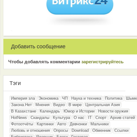
Добавить сообщение
Чтобы добавлять комментарии
зарeгиcтрирyйтeсь
Тэги
Империя зла
Экономика
ЧП
Наука и техника
Политика
Шымк
Закона.Нет
Мнения
Видео
В мире
Центральная Азия
В Казахстане
Календарь
Юмор и Истории
Новости оружия
HotNews
Скандалы
Культура
О нас
IT
Спорт
Архив статей
Фотоотчёты
Картинки
Авто
Девчонки
Мальчики
Любовь и отношения
Опросы
Download
Обменник
Ссылки
Библиотека
Ядерщик
Блоги
Гостевая