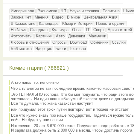
Империя зла
Экономика
ЧП
Наука и техника
Политика
Шымк
Закона.Нет
Мнения
Видео
В мире
Центральная Азия
В Казахстане
Календарь
Юмор и Истории
Новости оружия
HotNews
Скандалы
Культура
О нас
IT
Спорт
Архив статей
Фотоотчёты
Картинки
Авто
Девчонки
Мальчики
Любовь и отношения
Опросы
Download
Обменник
Ссылки
Библиотека
Ядерщик
Блоги
Гостевая
Комментарии ( 786821 )
А кто напал то, непонятно
Что с планетой не так последнее время, какой-то массовый свист
Это ГЕНИАЛЬНО господа. Кто бы мог подумать, что ради этого вс
затевалось. Ни один наш шибко умный эксперт даже не догадывал
Все то думали, что жана казахстан наступит
нан придумал этот трюк путин повторил вот и токаев не отстает
Всё что нужно знать про наше государство. Надеяться нужно толь
себя. Не будет у нас пенсии.
Интересно - 20 лет 6 670 000 тенге. Получается надо работать с 18
И зарплата должна быть 2 800 000 в месяц, чтобы достичь порога