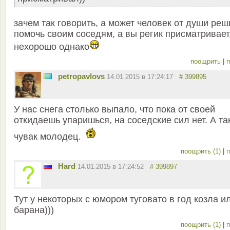
зачем так говорить, а может человек от души ре
помочь своим соседям, а вы регик присматривает
нехорошо однако
поощрить
|
п
petropavlovs
14.01.2015 в 17:24:17
# 399895
У нас снега столько выпало, что пока от своей
откидаешь упаришься, на соседские сил нет. А та
чувак молодец.
поощрить (1)
|
п
Hard
14.01.2015 в 17:24:52
# 399897
Тут у некоторых с юмором туговато в год козла и
барана)))
поощрить (1)
|
п