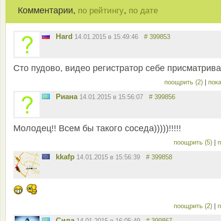
Комментарии,
,
по рейтингу
по дате
Hard
14.01.2015 в 15:49:46
# 399853
Сто пудово, видео регистратор себе присматрива
поощрить (2)
|
пока
Риана
14.01.2015 в 15:56:07
# 399856
Молодец!! Всем бы такого соседа)))))!!!!!
поощрить (5)
|
п
kkafp
14.01.2015 в 15:56:39
# 399858
поощрить (2)
|
п
Сила
14.01.2015 в 16:05:49
# 399867