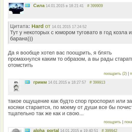
Сила
14.01.2015 в 18:21:41
# 399909
Цитата:
Hard
от
14.01.2015 17:24:52
Тут у некоторых с юмором туговато в год козла 
барана)))
Да я вообще хотел вас поощрить, я блять
промахнулся каким то образом, а вы рады старат
отомстить
поощрить (2)
|
п
гримм
14.01.2015 в 18:27:57
# 399913
такое ощущение как будто спор проспорил или за
косяки старается, по моему от души все бы почис
тщательно так же как и свою...
поощрить
|
пока
alpha_portal
14.01.2015 в 19:40:51
# 399942