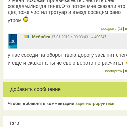
У меня похожая привычка есть...чистить снег
соседям.Иногда тянет.Это потом мне сказали что
дед тоже чистил тротуар и въезд соседям рано
утром
поощрить (1)
|
п
Мейрбек
17.01.2015 в 00:03:43
# 400547
у нас соседи на оборот твою дорогу засыпит сне
и еще и скажет а ты че свою ворото не расчител
поощрить
|
п
Добавить сообщение
Чтобы добавлять комментарии
зарeгиcтрирyйтeсь
Тэги