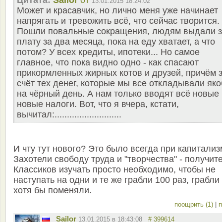
Цитата:
Sailor
от
13.01.2015 18:24:02
Может и красавчик, но лично меня уже начинает
напрягать и тревожить всё, что сейчас творится.
Пошли повальные сокращения, людям выдали з
плату за два месяца, пока на еду хватает, а что
потом? У всех кредиты, ипотеки... Но самое
главное, что пока видно одно - как спасают
прикормленных жирных котов и друзей, причём 
счёт тех денег, которые мы все откладывали як
на чёрный день. А нам только вводят всё новые 
новые налоги. Вот, что я вчера, кстати,
вычитал:...........................
И чту тут нового? Это было всегда при капитализ
Захотели свободу труда и "творчества" - получите
Классиков изучать просто необходимо, чтобы не
наступать на одни и те же грабли 100 раз, грабли
хотя бы поменяли.
поощрить (1)
|
п
Sailor
13.01.2015 в 18:43:08
# 399614