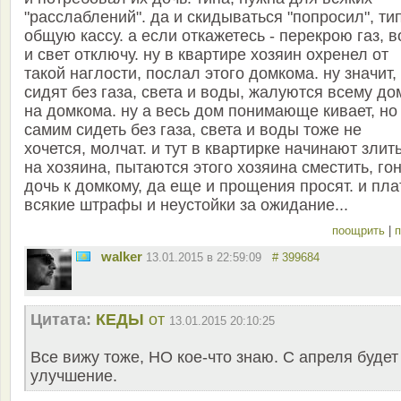
"расслаблений". да и скидываться "попросил", ти
общую кассу. а если откажетесь - перекрою газ, в
и свет отключу. ну в квартире хозяин охренел от
такой наглости, послал этого домкома. ну значит,
сидят без газа, света и воды, жалуются всему до
на домкома. ну а весь дом понимающе кивает, но
самим сидеть без газа, света и воды тоже не
хочется, молчат. и тут в квартирке начинают злит
на хозяина, пытаются этого хозяина сместить, го
дочь к домкому, да еще и прощения просят. и пла
всякие штрафы и неустойки за ожидание...
поощрить
|
п
walker
13.01.2015 в 22:59:09
# 399684
Цитата:
КЕДЫ
от
13.01.2015 20:10:25
Все вижу тоже, НО кое-что знаю. С апреля будет
улучшение.