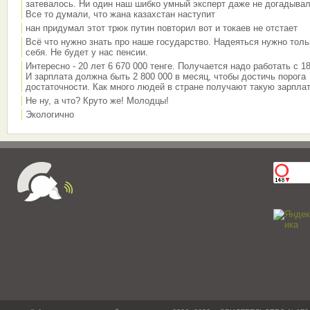
затевалось. Ни один наш шибко умный эксперт даже не догадывал
Все то думали, что жана казахстан наступит
нан придумал этот трюк путин повторил вот и токаев не отстает
Всё что нужно знать про наше государство. Надеяться нужно толь
себя. Не будет у нас пенсии.
Интересно - 20 лет 6 670 000 тенге. Получается надо работать с 18
И зарплата должна быть 2 800 000 в месяц, чтобы достичь порога
достаточности. Как много людей в стране получают такую зарплат
Не ну, а что? Круто же! Молодцы!
Экологично