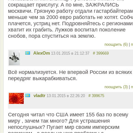
сокращает прислугу. А по мне, ЗАЖРАЛИСЬ
москвичи. Грязную работу отдали гастарбайтерам
меньше чем за 2000 евро работать не хотят. Собч
плачется, устриц нет. Подровняйтесь с регионами
хватит их грабить. Лужков воспитал поколение
снобов, пора спуститься на землю.
поощрить (6)
|
п
AlexOm
13.01.2015 в 21:12:37
# 399669
Всё нормализуется. Не впервой России из всяких
передряг выкарабкиваться.
поощрить (3)
|
п
vladtr
13.01.2015 в 22:26:20
# 399675
Сегодня читал что США имеет 155 баз по всему
миру , зачем так много? Для устрашения
непослушных? Пугает мир своим имперским