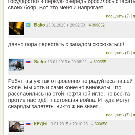
государство в первую очередь бросилось спасат
своих бояр. Вот это меня и напрягает.
поощрить (2)
|
п
Bako
13.01.2015 в 20:02:53
# 399652
давно пора перестать с западом сюсюкаться!
поощрить (1)
|
п
Sailor
13.01.2015 в 20:08:22
# 399655
Ребят, вы уж так откровенно не радуйтесь нашей
жопе. Мы хоть и сами конечно виноваты, что
расслабились на этой нефтяной игле, но всё-та
против нас идёт настоящая война. И куда могут
снаряды залететь, никто ж не знает...
поощрить (7)
|
п
КЕДЫ
13.01.2015 в 20:10:25
# 399656