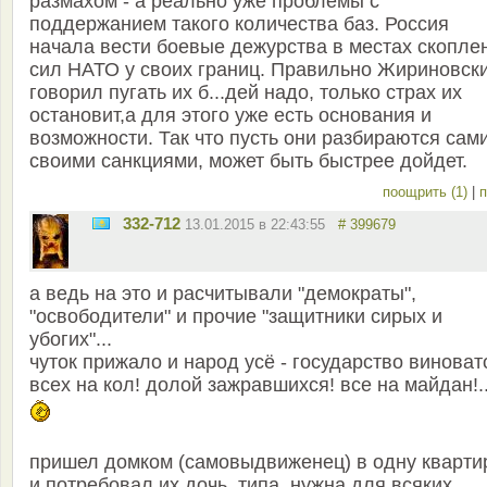
размахом - а реально уже проблемы с
поддержанием такого количества баз. Россия
начала вести боевые дежурства в местах скопле
сил НАТО у своих границ. Правильно Жириновск
говорил пугать их б...дей надо, только страх их
остановит,а для этого уже есть основания и
возможности. Так что пусть они разбираются сам
своими санкциями, может быть быстрее дойдет.
поощрить (1)
|
п
332-712
13.01.2015 в 22:43:55
# 399679
а ведь на это и расчитывали "демократы",
"освободители" и прочие "защитники сирых и
убогих"...
чуток прижало и народ усё - государство виноват
всех на кол! долой зажравшихся! все на майдан!..
пришел домком (самовыдвиженец) в одну кварти
и потребовал их дочь. типа, нужна для всяких