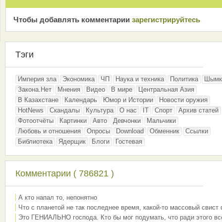
Чтобы добавлять комментарии
зарeгиcтрирyйтeсь
Тэги
Империя зла
Экономика
ЧП
Наука и техника
Политика
Шымк
Закона.Нет
Мнения
Видео
В мире
Центральная Азия
В Казахстане
Календарь
Юмор и Истории
Новости оружия
HotNews
Скандалы
Культура
О нас
IT
Спорт
Архив статей
Фотоотчёты
Картинки
Авто
Девчонки
Мальчики
Любовь и отношения
Опросы
Download
Обменник
Ссылки
Библиотека
Ядерщик
Блоги
Гостевая
Комментарии ( 786821 )
А кто напал то, непонятно
Что с планетой не так последнее время, какой-то массовый свист
Это ГЕНИАЛЬНО господа. Кто бы мог подумать, что ради этого вс