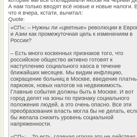
которые мы все откладывали якобы на чёрный де
А нам только вводят всё новые и новые налоги. В
что я вчера, кстати, вычитал:
Quote:
«СП»: – Нужны ли «цветные» революции в Евро
и Азии как промежуточная цель к изменениям в
России?
– Есть много косвенных признаков того, что
российское общество активно готовят к
наступлению социального хаоса в течение
ближайших месяцев. Мы видим инфляцию,
сокращение больниц в Москве, введение платн
парковок, новых налогов на недвижимость.
Главные события должны быть в Москве. И вот
город делят на зоны по признаку социального
положения людей, а это очень опасно. Все эти
преобразования власть могла бы не делать, есл
бы желала снизить уровень социальной
напряженности.
«СП»: – То есть, главная угроза это не действия