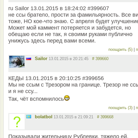
ru Sailor 13.01.2015 в 18:24:02 #399607
не ссы братело, прости за фамильярность. Все в
тоже, НО кое-что знаю. С апреля будет улучшени
Может мой каммент потеряется и забудется, но
обещаю если не так, я своими руками публично
унижусь здесь перед вами всеми.
поощрить (5)
|
п
Sailor
13.01.2015 в 20:21:45
# 399660
КЕДЫ 13.01.2015 в 20:10:25 #399656
Мы не ссым с Трезором на границе. Трезор не ссы
и я не ссу...
Так, чёт вспомнилось
поощрить (3)
|
п
bolatbol
13.01.2015 в 21:09:21
# 399668
Показывали жительницу Рублевки, тяжело ей,