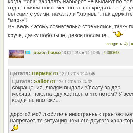
когда "*опа" зарплату наоборот не выдают по пол
года, причем повсеместно, а про кредиты..., тут у
вы сами с усами, нахапали "халявы", так держите
"марку"!
Вы ведь к этому сознательно стремились, тачку п
круче, дачку побольше, девок послаще...
поощрить (4)
|
п
bozon house
13.01.2015 в 19:43:45
# 399643
Цитата:
Пермяк
от
13.01.2015 19:40:45
Цитата:
Sailor
от
13.01.2015 18:24:02
сокращения, людям выдали з/плату за два
месяца, пока на еду хватает, а что потом? У все
кредиты, ипотеки...
Дорогой мой любитель иностранных грантов! Ко
напрягает, то ситуация немного другого характер