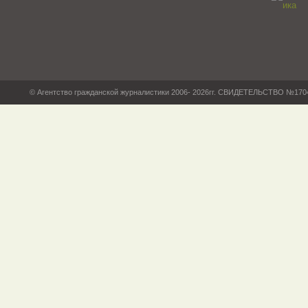
© Агентство гражданской журналистики 2006- 2026гг. СВИДЕТЕЛЬСТВО №17