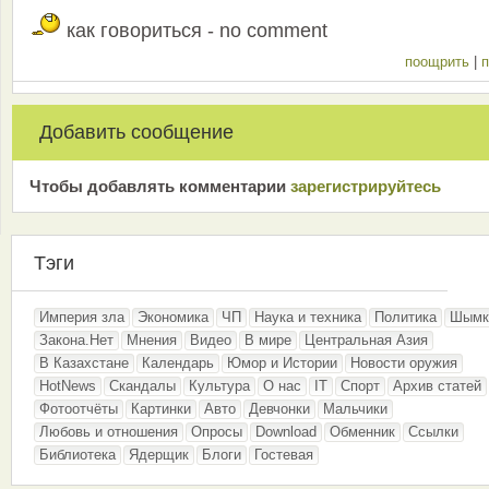
как говориться - no comment
поощрить
|
п
Добавить сообщение
Чтобы добавлять комментарии
зарeгиcтрирyйтeсь
Тэги
Империя зла
Экономика
ЧП
Наука и техника
Политика
Шымк
Закона.Нет
Мнения
Видео
В мире
Центральная Азия
В Казахстане
Календарь
Юмор и Истории
Новости оружия
HotNews
Скандалы
Культура
О нас
IT
Спорт
Архив статей
Фотоотчёты
Картинки
Авто
Девчонки
Мальчики
Любовь и отношения
Опросы
Download
Обменник
Ссылки
Библиотека
Ядерщик
Блоги
Гостевая