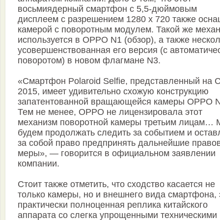
восьмиядерный смартфон с 5,5-дюймовым
дисплеем с разрешением 1280 х 720 также осн
камерой с поворотным модулем. Такой же меха
используется в OPPO N1 (обзор), а также неско
усовершенствованная его версия (с автоматиче
поворотом) в новом флагмане N3.
«Смартфон Polaroid Selfie, представленный на 
2015, имеет удивительно схожую конструкцию
запатентованной вращающейся камеры OPPO N
Тем не менее, OPPO не лицензировала этот
механизм поворотной камеры третьим лицам…
будем продолжать следить за событием и оста
за собой право предпринять дальнейшие право
меры», — говорится в официальном заявлении
компании.
Стоит также отметить, что сходство касается не
только камеры, но и внешнего вида смартфона, 
практически полноценная реплика китайского
аппарата со слегка упрощенными техническими