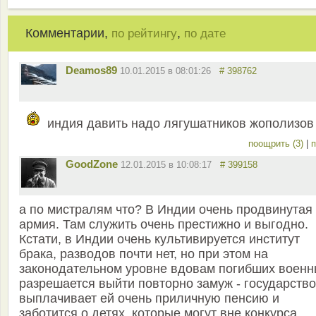
Комментарии,
,
по рейтингу
по дате
Deamos89
10.01.2015 в 08:01:26
# 398762
индия давить надо лягушатников жополизов
поощрить (3)
|
п
GoodZone
12.01.2015 в 10:08:17
# 399158
а по мистралям что? В Индии очень продвинутая
армия. Там служить очень престижно и выгодно.
Кстати, в Индии очень культивируется институт
брака, разводов почти нет, но при этом на
законодательном уровне вдовам погибших военн
разрешается выйти повторно замуж - государство
выплачивает ей очень приличную пенсию и
заботится о детях, которые могут вне конкурса