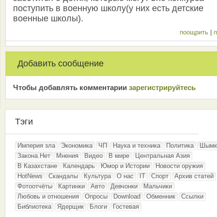
поступить в военную школу(у них есть детские
военные школы).
поощрить
|
п
Добавить сообщение
Чтобы добавлять комментарии
зарeгиcтрирyйтeсь
Тэги
Империя зла
Экономика
ЧП
Наука и техника
Политика
Шымк
Закона.Нет
Мнения
Видео
В мире
Центральная Азия
В Казахстане
Календарь
Юмор и Истории
Новости оружия
HotNews
Скандалы
Культура
О нас
IT
Спорт
Архив статей
Фотоотчёты
Картинки
Авто
Девчонки
Мальчики
Любовь и отношения
Опросы
Download
Обменник
Ссылки
Библиотека
Ядерщик
Блоги
Гостевая