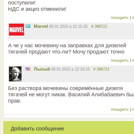
поступили!
НДС и акциз отменили!
поощрить
|
п
Marvel
09.01.2015 в 22:15:25
# 398722
А че у нас мочевину на заправках для дизелей
тягачей продают что-ли? Мочу продают точно
поощрить
|
п
Лысый
09.01.2015 в 22:20:15
# 398723
Без раствора мочевины совремённые дизеля
тягачей не могут никак. Василий Алибабаевич бы
прав.
поощрить
|
п
Добавить сообщение