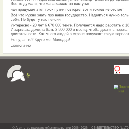
Все то думали, что жана казахстан наступит
нан придумал этот трюк путин повторил вот и токаев не отстает
Всё что нужно знать про наше государство. Надеяться нужно толь
себя. Не будет у нас пенсии.
Интересно - 20 лет 6 670 000 тенге. Получается надо работать с 18
И зарплата должна быть 2 800 000 в месяц, чтобы достичь порога
достаточности. Как много людей в стране получают такую зарплат
Не ну, а что? Круто же! Молодцы!
Экологично
© Агентство гражданской журналистики 2006- 2026гг. СВИДЕТЕЛЬСТВО №17