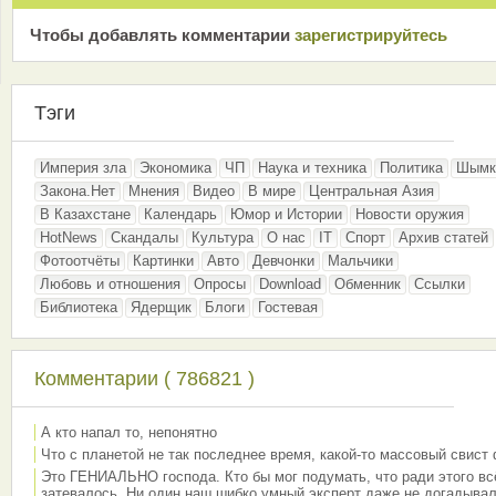
Чтобы добавлять комментарии
зарeгиcтрирyйтeсь
Тэги
Империя зла
Экономика
ЧП
Наука и техника
Политика
Шымк
Закона.Нет
Мнения
Видео
В мире
Центральная Азия
В Казахстане
Календарь
Юмор и Истории
Новости оружия
HotNews
Скандалы
Культура
О нас
IT
Спорт
Архив статей
Фотоотчёты
Картинки
Авто
Девчонки
Мальчики
Любовь и отношения
Опросы
Download
Обменник
Ссылки
Библиотека
Ядерщик
Блоги
Гостевая
Комментарии ( 786821 )
А кто напал то, непонятно
Что с планетой не так последнее время, какой-то массовый свист
Это ГЕНИАЛЬНО господа. Кто бы мог подумать, что ради этого вс
затевалось. Ни один наш шибко умный эксперт даже не догадывал