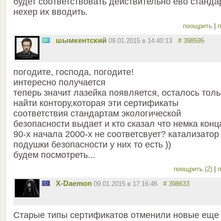
будет соответствовать действительно ево станда
нехер их вводить.
поощрить
|
п
шымкентский
09.01.2015 в 14:40:13
# 398595
погодите, господа, погодите!
интересно получается
теперь значит лазейка появляется, осталось толь
найти контору,которая эти сертификаты
соответствия стандартам экологической
безопасности выдает и кто сказал что немка конц
90-х начала 2000-х не соответсвует? катализатор
подушки безопасности у них то есть ))
будем посмотреть...
поощрить (2)
|
п
X-Daemon
09.01.2015 в 17:16:46
# 398633
Старые типы сертификатов отменили новые еще