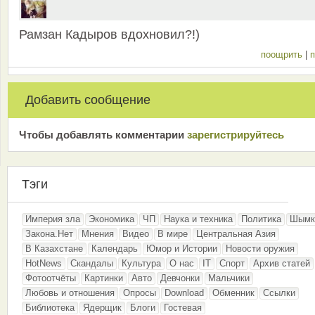
Рамзан Кадыров вдохновил?!)
поощрить
|
п
Добавить сообщение
Чтобы добавлять комментарии
зарeгиcтрирyйтeсь
Тэги
Империя зла
Экономика
ЧП
Наука и техника
Политика
Шымк
Закона.Нет
Мнения
Видео
В мире
Центральная Азия
В Казахстане
Календарь
Юмор и Истории
Новости оружия
HotNews
Скандалы
Культура
О нас
IT
Спорт
Архив статей
Фотоотчёты
Картинки
Авто
Девчонки
Мальчики
Любовь и отношения
Опросы
Download
Обменник
Ссылки
Библиотека
Ядерщик
Блоги
Гостевая