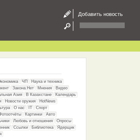
Добавить новость
Экономика
ЧП
Наука и техника
кент
Закона.Нет
Мнения
Видео
альная Азия
В Казахстане
Календарь
и
Новости оружия
HotNews
ьтура
О нас
IT
Спорт
Фотоотчёты
Картинки
Авто
ьчики
Любовь и отношения
Опросы
енник
Ссылки
Библиотека
Ядерщик
я