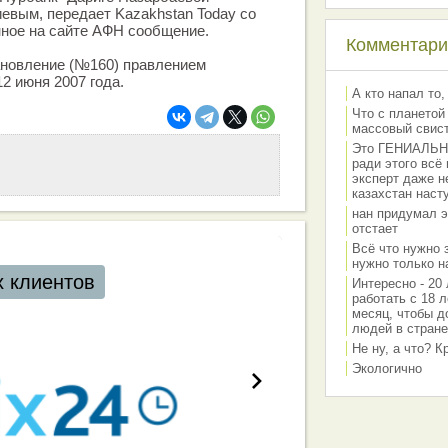
евым, передает Kazakhstan Today со
нное на сайте АФН сообщение.
Комментарии
новление (№160) правлением
2 июня 2007 года.
А кто напал то,
Что с планетой
массовый свис
Это ГЕНИАЛЬНО 
ради этого всё
эксперт даже н
казахстан наст
нан придумал э
отстает
Всё что нужно 
нужно только на
Интересно - 20 
работать с 18 л
месяц, чтобы д
людей в стране
Не ну, а что? 
Экологично