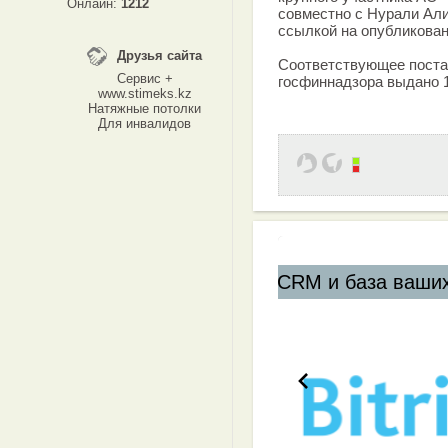
Онлайн:
1212
совместно с Нурали Али
ссылкой на опубликова
Друзья сайта
Соответствующее поста
Сервис +
госфиннадзора выдано 1
www.stimeks.kz
Натяжные потолки
Для инвалидов
CRM и база ваших клиентов