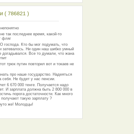
 ( 786821 )
 непонятно
 не так последнее время, какой-то
т фляг
господа. Кто бы мог подумать, что
 и затевалось. Ни один наш шибко умный
е догадывался. Все то думали, что жана
упит
тот трюк путин повторил вот и токаев не
знать про наше государство. Надеяться
 себя. Не будет у нас пенсии.
лет 6 670 000 тенге. Получается надо
ет. И зарплата должна быть 2 800 000 в
остичь порога достаточности. Как много
 получают такую зарплату ?
Круто же! Молодцы!