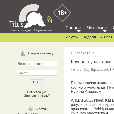
Свежее
Читаемое
2 суток
Неделя
1/2меся
В Казахстане
Вход в систему
Крупные участники
Абв
Печать:
Шрифт:
Госфиннадзор выдал сог
крупного участника "Ну
Нурали Алиевым
Регистрация
Забыли пароль?
АЛМАТЫ. 13 июня. Kazak
регулированию и надзо
организаций (АФН) выда
В сети
крупного участника АО 