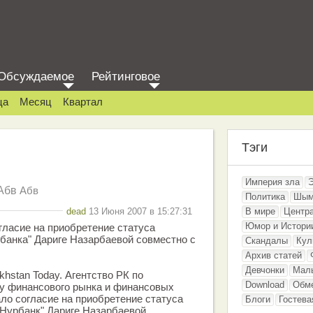
Обсуждаемое
Рейтинговое
ца
Месяц
Квартал
Тэги
Империя зла
Абв
Абв
Политика
Шым
dead
13 Июня 2007 в 15:27:31
В мире
Центр
Юмор и Истори
ласие на приобретение статуса
рбанка" Дариге Назарбаевой совместно с
Скандалы
Кул
Архив статей
Девчонки
Мал
hstan Today. Агентство РК по
Download
Обм
ру финансового рынка и финансовых
ло согласие на приобретение статуса
Блоги
Гостева
"Нурбанк" Дариге Назарбаевой