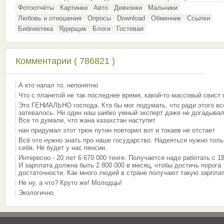
Фотоотчёты
Картинки
Авто
Девчонки
Мальчики
Любовь и отношения
Опросы
Download
Обменник
Ссылки
Библиотека
Ядерщик
Блоги
Гостевая
Комментарии ( 786821 )
А кто напал то, непонятно
Что с планетой не так последнее время, какой-то массовый свист
Это ГЕНИАЛЬНО господа. Кто бы мог подумать, что ради этого вс
затевалось. Ни один наш шибко умный эксперт даже не догадывал
Все то думали, что жана казахстан наступит
нан придумал этот трюк путин повторил вот и токаев не отстает
Всё что нужно знать про наше государство. Надеяться нужно толь
себя. Не будет у нас пенсии.
Интересно - 20 лет 6 670 000 тенге. Получается надо работать с 18
И зарплата должна быть 2 800 000 в месяц, чтобы достичь порога
достаточности. Как много людей в стране получают такую зарплат
Не ну, а что? Круто же! Молодцы!
Экологично