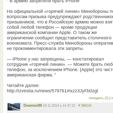
" В армию запретили брать iPhone
На официальной «горячей линии» Минобороны п
вопросам призыва предупреждают родственнико
призывников, что в Российскую армию можно взя
собой любой телефон — кроме продукции
американской компании Apple. О таком же
ограничении сообщил представитель столичного
военкомата. Пресс-служба Минобороны операти
не прокомментировала эти запреты.
— iPhone у нас запрещены, — констатировал
сотрудник «горячей линии». — Можете брать лю
телефон, за исключением iPhone. [Apple] это чист
американская фирма. "
Читайте далее:
http://izvestia.ru/news/579761#ixzz3JyFb0zgt
поощрить (2)
|
п
Deamos89
24.11.2014 в 14:37:22
# 390142