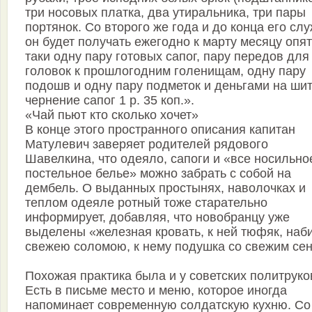
три носовых платка, два утиральника, три пары
портянок. Со второго же года и до конца его сл
он будет получать ежегодно к марту месяцу опят
таки одну пару готовых сапог, пару передов для
головок к прошлогодним голенищам, одну пару
подошв и одну пару подметок и деньгами на шит
чернение сапог 1 р. 35 коп.».
«Чай пьют кто сколько хочет»
В конце этого пространного описания капитан
Матулевич заверяет родителей рядового
Шавелкина, что одеяло, сапоги и «все носильно
постельное белье» можно забрать с собой на
дембель. О выданных простынях, наволочках и
теплом одеяле ротный тоже старательно
информирует, добавляя, что новобранцу уже
выделены «железная кровать, к ней тюфяк, наб
свежею соломою, к нему подушка со свежим се
Похожая практика была и у советских политруко
Есть в письме место и меню, которое иногда
напоминает современную солдатскую кухню. Со