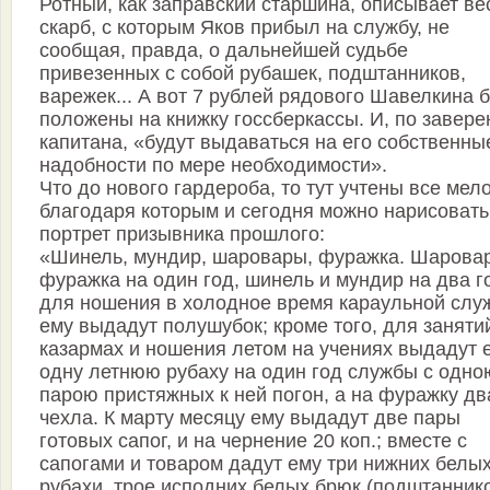
Ротный, как заправский старшина, описывает ве
скарб, с которым Яков прибыл на службу, не
сообщая, правда, о дальнейшей судьбе
привезенных с собой рубашек, подштанников,
варежек... А вот 7 рублей рядового Шавелкина 
положены на книжку госсберкассы. И, по завер
капитана, «будут выдаваться на его собственны
надобности по мере необходимости».
Что до нового гардероба, то тут учтены все мело
благодаря которым и сегодня можно нарисовать
портрет призывника прошлого:
«Шинель, мундир, шаровары, фуражка. Шарова
фуражка на один год, шинель и мундир на два г
для ношения в холодное время караульной слу
ему выдадут полушубок; кроме того, для заняти
казармах и ношения летом на учениях выдадут 
одну летнюю рубаху на один год службы с одно
парою пристяжных к ней погон, а на фуражку дв
чехла. К марту месяцу ему выдадут две пары
готовых сапог, и на чернение 20 коп.; вместе с
сапогами и товаром дадут ему три нижних белы
рубахи, трое исподних белых брюк (подштаннико