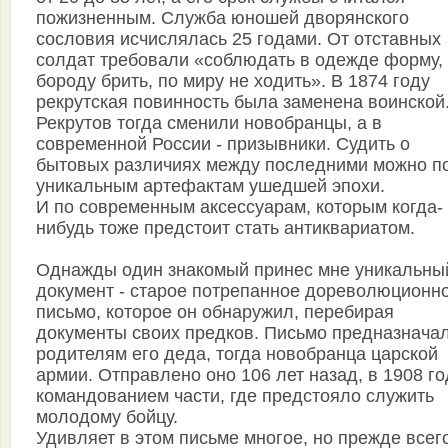
пожизненным. Cлужба юношей дворянского
сословия исчислялась 25 годами. От отставных
солдат требовали «соблюдать в одежде форму,
бороду брить, по миру не ходить». В 1874 году
рекрутская повинность была заменена воинской
Рекрутов тогда сменили новобранцы, а в
современной России - призывники. Судить о
бытовых различиях между последними можно п
уникальным артефактам ушедшей эпохи.
И по современным аксессуарам, которым когда-
нибудь тоже предстоит стать антиквариатом.
Однажды один знакомый принес мне уникальны
документ - старое потрепанное дореволюционн
письмо, которое он обнаружил, перебирая
документы своих предков. Письмо предназнача
родителям его деда, тогда новобранца царской
армии. Отправлено оно 106 лет назад, в 1908 го
командованием части, где предстояло служить
молодому бойцу.
Удивляет в этом письме многое, но прежде всего