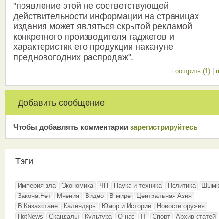
"появление этой не соответствующей
действительности информации на страницах
издания может являться скрытой рекламой
конкретного производителя гаджетов и
характеристик его продукции накануне
предновогодних распродаж".
поощрить (1)
|
п
Добавить сообщение
Чтобы добавлять комментарии
зарeгиcтрирyйтeсь
Тэги
Империя зла
Экономика
ЧП
Наука и техника
Политика
Шымк
Закона.Нет
Мнения
Видео
В мире
Центральная Азия
В Казахстане
Календарь
Юмор и Истории
Новости оружия
HotNews
Скандалы
Культура
О нас
IT
Спорт
Архив статей