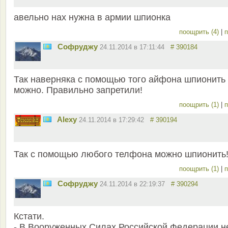
авельно нах нужна в армии шпионка
поощрить (4)
|
п
Софруджу
24.11.2014 в 17:11:44
# 390184
Так наверняка с помощью того айфона шпионить
можно. Правильно запретили!
поощрить (1)
|
п
Alexy
24.11.2014 в 17:29:42
# 390194
Так с помощью любого телфона можно шпионить
поощрить (1)
|
п
Софруджу
24.11.2014 в 22:19:37
# 390294
Кстати.
- В Вооруженных Силах Российской Федерации н