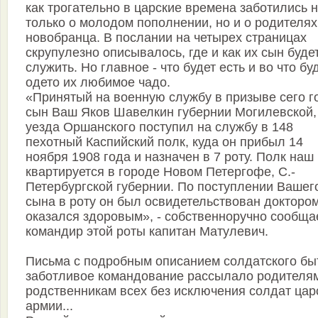
как трогательно в царские времена заботились 
только о молодом пополнении, но и о родителях
новобранца. В послании на четырех страницах
скрупулезно описывалось, где и как их сын буде
служить. Но главное - что будет есть и во что бу
одето их любимое чадо.
«Принятый на военную службу в призыве сего г
сын Ваш Яков Шавелкин губернии Могилевской,
уезда Оршанского поступил на службу в 148
пехотный Каспийский полк, куда он прибыл 14
ноября 1908 года и назначен в 7 роту. Полк наш
квартируется в городе Новом Петергофе, С.-
Петербургской губернии. По поступлении Вашег
сына в роту он был освидетельствован доктором
оказался здоровым», - собственноручно сообща
командир этой роты капитан Матулевич.
Письма с подробным описанием солдатского бы
заботливое командование рассылало родителя
родственникам всех без исключения солдат цар
армии...