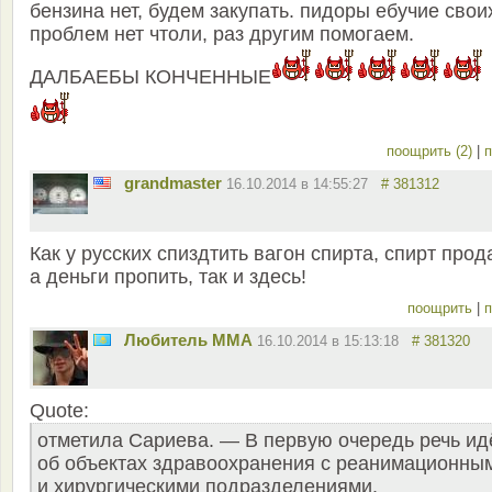
бензина нет, будем закупать. пидоры ебучие свои
проблем нет чтоли, раз другим помогаем.
ДАЛБАЕБЫ КОНЧЕННЫЕ
поощрить (2)
|
п
grandmaster
16.10.2014 в 14:55:27
# 381312
Как у русских спиздтить вагон спирта, спирт прод
а деньги пропить, так и здесь!
поощрить
|
п
Любитель ММА
16.10.2014 в 15:13:18
# 381320
Quote:
отметила Сариева. — В первую очередь речь ид
об объектах здравоохранения с реанимационны
и хирургическими подразделениями.