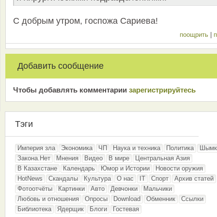
С добрым утром, госпожа Сариева!
поощрить
|
п
Добавить сообщение
Чтобы добавлять комментарии
зарeгиcтрирyйтeсь
Тэги
Империя зла
Экономика
ЧП
Наука и техника
Политика
Шымк
Закона.Нет
Мнения
Видео
В мире
Центральная Азия
В Казахстане
Календарь
Юмор и Истории
Новости оружия
HotNews
Скандалы
Культура
О нас
IT
Спорт
Архив статей
Фотоотчёты
Картинки
Авто
Девчонки
Мальчики
Любовь и отношения
Опросы
Download
Обменник
Ссылки
Библиотека
Ядерщик
Блоги
Гостевая