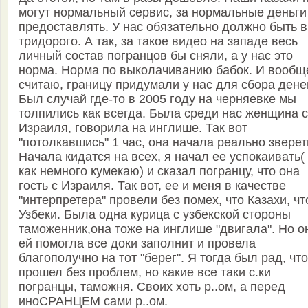
могут нормальный сервис, за нормальные деньги
предоставлять. У нас обязательно должно быть в
тридорого. А так, за такое видео на западе весь
личный состав погранцов бы сняли, а у нас это
норма. Норма по выколачиванию бабок. И вообщ
считаю, границу придумали у нас для сбора денег
Был случай где-то в 2005 году на черняевке мы
толпились как всегда. Была среди нас женщина с
Израиля, говорила на инглише. Так вот
"потолкавшись" 1 час, она начала реально зверет
Начала кидатся на всех, я начал ее успокаивать( 
как немного кумекаю) и сказал погранцу, что она
гость с Израиля. Так вот, ее и меня в качестве
"интерпретера" провели без помех, что Казахи, чт
Узбеки. Была одна курица с узбекской стороны
таможенник,она тоже на инглише "двигала". Но о
ей помогла все доки заполнит и провела
благополучно на тот "берег". Я тогда был рад, что
прошел без проблем, но какие все таки с.ки
погранцы, таможня. Своих хоть р..ом, а перед
иноСРАНЦЕМ сами р..ом.