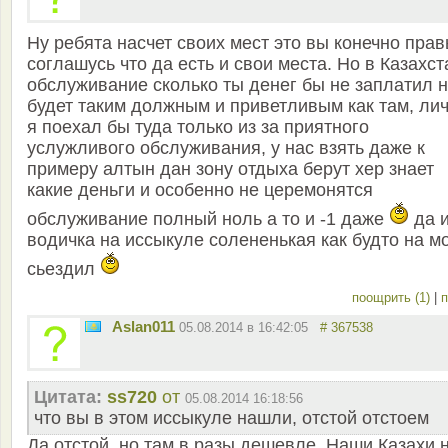
Ну ребята насчет своих мест это вы конечно пра
соглашусь что да есть и свои места. Но в Казахст
обслуживание сколько ты денег бы не заплатил 
будет таким должным и приветливым как там, ли
я поехал бы туда только из за приятного
услужливого обслуживания, у нас взять даже к
примеру алтын дан зону отдыха берут хер знает
какие деньги и особенно не церемонятся
обслуживание полный ноль а то и -1 даже
да 
водичка на иссыкуле солененькая как будто на м
сьездил
поощрить (1)
|
п
Aslan011
05.08.2014 в 16:42:05
# 367538
Цитата:
ss720
от
05.08.2014 16:18:56
что вы в этом иссыкуле нашли, отстой отстоем
Да отстой, но там в разы дешевле. Наши Казахи 