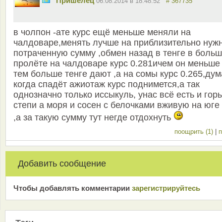
Пришелец
06.08.2014 в 18:48:52
# 367735
в чолпон -ате курс ещё меньше меняли на
чалдоваре,менять лучше на приблизительно нуж
потраченную сумму ,обмен назад в тенге в боль
пролёте на чалдоваре курс 0.281ичем он меньше
тем больше тенге дают ,а на сомы курс 0.265,ду
когда спадёт ажиотаж курс поднимется,а так
однозначно только иссыкуль, унас всё есть и гор
степи а моря и сосен с белочками вживую на юге
,а за такую сумму тут негде отдохнуть
поощрить (1)
|
п
Добавить сообщение
Чтобы добавлять комментарии
зарeгиcтрирyйтeсь