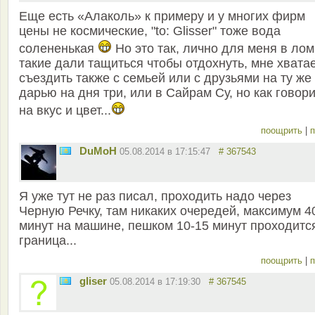
Еще есть «Алаколь» к примеру и у многих фирм
цены не космические, "to: Glisser" тоже вода
солененькая
Но это так, лично для меня в лом
такие дали тащиться чтобы отдохнуть, мне хвата
съездить также с семьей или с друзьями на ту же
дарью на дня три, или в Сайрам Су, но как говор
на вкус и цвет...
поощрить
|
п
DuMoH
05.08.2014 в 17:15:47
# 367543
Я уже тут не раз писал, проходить надо через
Черную Речку, там никаких очередей, максимум 4
минут на машине, пешком 10-15 минут проходитс
граница...
поощрить
|
п
gliser
05.08.2014 в 17:19:30
# 367545