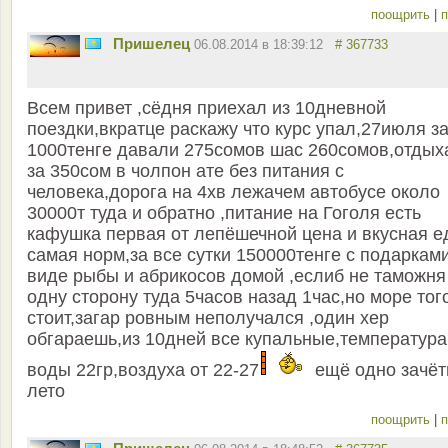
поощрить
|
п
Пришелец
06.08.2014 в 18:39:12
# 367733
Всем привет ,сёдня приехал из 10дневной
поездки,вкратце раскажу что курс упал,27июля з
1000тенге давали 275сомов шас 260сомов,отдых
за 350сом в чолпон ате без питания с
человека,дорога на 4хв лежачем автобусе около
30000т туда и обратно ,питание на Гоголя есть
кафушка первая от лепёшечной цена и вкусная е
самая норм,за все сутки 150000тенге с подаркам
виде рыбы и абрикосов домой ,еслиб не таможня
одну сторону туда 5часов назад 1час,но море тог
стоит,загар ровным неполучался ,один хер
обгараешь,из 10дней все купальные,температура
воды 22гр,воздуха от 22-27
ещё одно зачёт
лето
поощрить
|
п