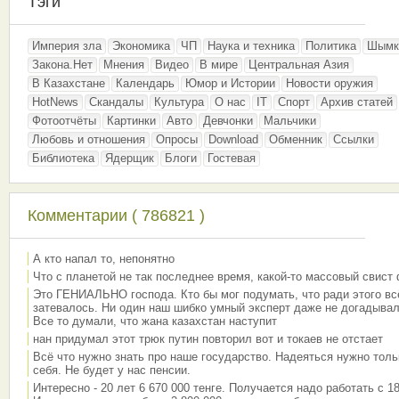
Тэги
Империя зла
Экономика
ЧП
Наука и техника
Политика
Шымк
Закона.Нет
Мнения
Видео
В мире
Центральная Азия
В Казахстане
Календарь
Юмор и Истории
Новости оружия
HotNews
Скандалы
Культура
О нас
IT
Спорт
Архив статей
Фотоотчёты
Картинки
Авто
Девчонки
Мальчики
Любовь и отношения
Опросы
Download
Обменник
Ссылки
Библиотека
Ядерщик
Блоги
Гостевая
Комментарии ( 786821 )
А кто напал то, непонятно
Что с планетой не так последнее время, какой-то массовый свист
Это ГЕНИАЛЬНО господа. Кто бы мог подумать, что ради этого вс
затевалось. Ни один наш шибко умный эксперт даже не догадывал
Все то думали, что жана казахстан наступит
нан придумал этот трюк путин повторил вот и токаев не отстает
Всё что нужно знать про наше государство. Надеяться нужно толь
себя. Не будет у нас пенсии.
Интересно - 20 лет 6 670 000 тенге. Получается надо работать с 18