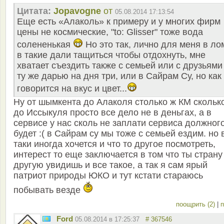
Цитата:
Jopavogne
от
05.08.2014 17:13:54
Еще есть «Алаколь» к примеру и у многих фирм
цены не космические, "to: Glisser" тоже вода
солененькая
Но это так, лично для меня в л
в такие дали тащиться чтобы отдохнуть, мне
хватает съездить также с семьей или с друзьями
ту же дарью на дня три, или в Сайрам Су, но как
говорится на вкус и цвет...
Ну от шымкента до Алаколя столько ж КМ скольк
до Иссыкуля просто все дело не в деньгах, а в
сервисе у нас сколь не заплати сервиса должног
будет :( в Сайрам су мы тоже с семьей ездим. но 
таки иногда хочется и что то другое посмотреть,
интерест то еще заключается в том что ты страну
другую увидишь и все такое, а так я сам ярый
патриот природы ЮКО и тут кстати стараюсь
побывать везде
поощрить (2)
|
п
Ford
05.08.2014 в 17:25:37
# 367546