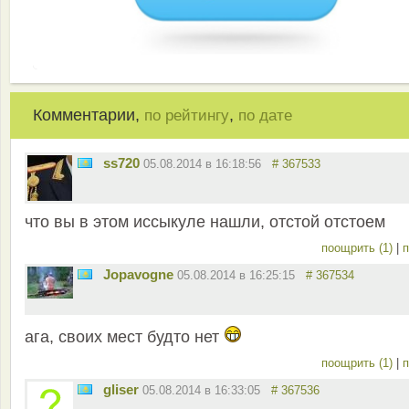
Комментарии,
,
по рейтингу
по дате
ss720
05.08.2014 в 16:18:56
# 367533
что вы в этом иссыкуле нашли, отстой отстоем
поощрить (1)
|
п
Jopavogne
05.08.2014 в 16:25:15
# 367534
ага, своих мест будто нет
поощрить (1)
|
п
gliser
05.08.2014 в 16:33:05
# 367536