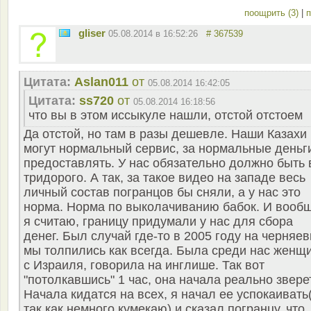
поощрить (3)
|
п
gliser
05.08.2014 в 16:52:26
# 367539
Цитата:
Aslan011
от
05.08.2014 16:42:05
Цитата:
ss720
от
05.08.2014 16:18:56
что вы в этом иссыкуле нашли, отстой отстоем
Да отстой, но там в разы дешевле. Наши Казахи
могут нормальный сервис, за нормальные деньг
предоставлять. У нас обязательно должно быть 
тридорого. А так, за такое видео на западе весь
личный состав погранцов бы сняли, а у нас это
норма. Норма по выколачиванию бабок. И вооб
я считаю, границу придумали у нас для сбора
денег. Был случай где-то в 2005 году на черняев
мы толпились как всегда. Была среди нас женщ
с Израиля, говорила на инглише. Так вот
"потолкавшись" 1 час, она начала реально звере
Начала кидатся на всех, я начал ее успокаивать
так как немного кумекаю) и сказал погранцу, что