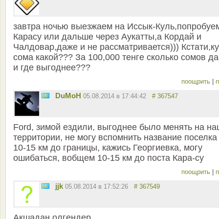
завтра ночью выезжаем на Иссык-Куль,попробуе
Карасу или дальше через Аукатты,а Кордай и
Чалдовар,даже и не рассматривается))) Кстати,к
сома какой??? За 100,000 тенге сколько сомов д
и где выгоднее???
поощрить
|
п
DuMoH
05.08.2014 в 17:44:42
# 367547
Ford, зимой ездили, выгоднее было менять на н
территории, не могу вспомнить название поселка
10-15 км до границы, кажись Георгиевка, могу
ошибаться, вобщем 10-15 км до поста Кара-су
поощрить
|
п
jjk
05.08.2014 в 17:52:26
# 367549
Акшадан олгендер.