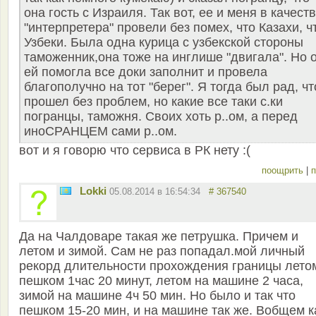
она гость с Израиля. Так вот, ее и меня в качест
"интерпретера" провели без помех, что Казахи, ч
Узбеки. Была одна курица с узбекской стороны
таможенник,она тоже на инглише "двигала". Но 
ей помогла все доки заполнит и провела
благополучно на тот "берег". Я тогда был рад, чт
прошел без проблем, но какие все таки с.ки
погранцы, таможня. Своих хоть р..ом, а перед
иноСРАНЦЕМ сами р..ом.
вот и я говорю что сервиса в РК нету :(
поощрить
|
п
Lokki
05.08.2014 в 16:54:34
# 367540
Да на Чалдоваре такая же петрушка. Причем и
летом и зимой. Сам не раз попадал.мой личный
рекорд длительности прохождения границы лето
пешком 1час 20 минут, летом на машине 2 часа,
зимой на машине 4ч 50 мин. Но было и так что
пешком 15-20 мин, и на машине так же. Вобщем к