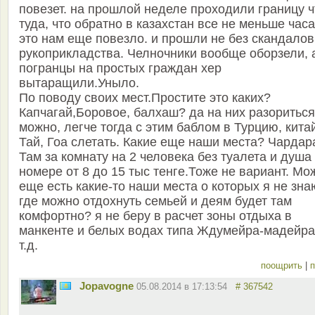
повезет. на прошлой неделе проходили границу ч
туда, что обратно в казахстан все не меньше часа
это нам еще повезло. и прошли не без скандалов
рукоприкладства. Челночники вообще оборзели, 
погранцы на простых граждан хер
вытаращили.Уныло.
По поводу своих мест.Простите это каких?
Капчагай,Боровое, балхаш? да на них разориться
можно, легче тогда с этим баблом в Турцию, кита
Тай, Гоа слетать. Какие еще наши места? Чардар
Там за комнату на 2 человека без туалета и душа
номере от 8 до 15 тыс тенге.Тоже не вариант. Мо
еще есть какие-то наши места о которых я не зна
где можно отдохнуть семьей и деям будет там
комфортно? я не беру в расчет зоны отдыха в
манкенте и белых водах типа Ждумейра-мадейра
т.д.
поощрить
|
п
Jopavogne
05.08.2014 в 17:13:54
# 367542