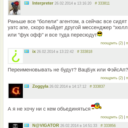
Interpreter
26.02.2014 в 13:16:20
# 333811
Раньше все "болели" агентом, а сейчас все сидят
уатс апе, скоро выйдет другой мессенджер "хюлл
или "фук офф" и все туда пересюдут
поощрить (2)
|
п
ix
26.02.2014 в 13:22:42
# 333818
Переименовывать не будут? ВацБук или ФэйсАп
поощрить (2)
|
п
Zoggyla
26.02.2014 в 14:17:12
# 333837
А я не хочу ни с кем объединяться
поощрить (2)
|
п
N@VIGATOR
26.02.2014 в 14:51:33
# 333856