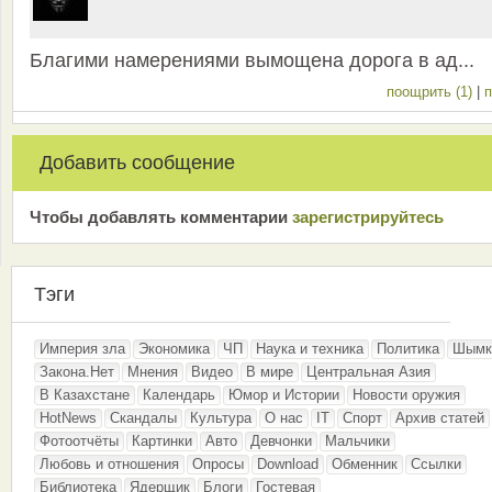
Благими намерениями вымощена дорога в ад...
поощрить (1)
|
п
Добавить сообщение
Чтобы добавлять комментарии
зарeгиcтрирyйтeсь
Тэги
Империя зла
Экономика
ЧП
Наука и техника
Политика
Шымк
Закона.Нет
Мнения
Видео
В мире
Центральная Азия
В Казахстане
Календарь
Юмор и Истории
Новости оружия
HotNews
Скандалы
Культура
О нас
IT
Спорт
Архив статей
Фотоотчёты
Картинки
Авто
Девчонки
Мальчики
Любовь и отношения
Опросы
Download
Обменник
Ссылки
Библиотека
Ядерщик
Блоги
Гостевая