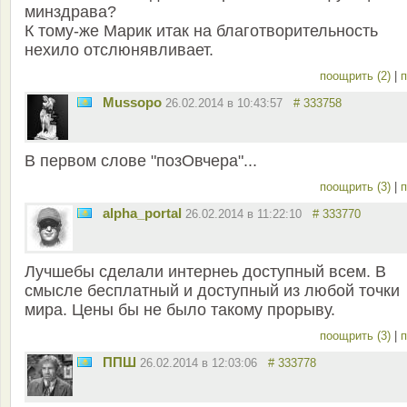
минздрава?
К тому-же Марик итак на благотворительность
нехило отслюнявливает.
поощрить (2)
|
п
Mussopo
26.02.2014 в 10:43:57
# 333758
В первом слове "позОвчера"...
поощрить (3)
|
п
alpha_portal
26.02.2014 в 11:22:10
# 333770
Лучшебы сделали интернеь доступный всем. В
смысле бесплатный и доступный из любой точки
мира. Цены бы не было такому прорыву.
поощрить (3)
|
п
ППШ
26.02.2014 в 12:03:06
# 333778