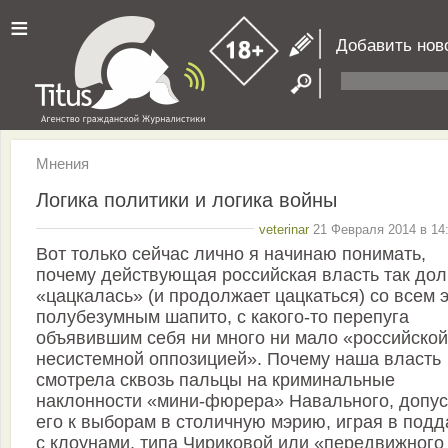
≡
Добавить нов
Мнения
Логика политики и логика войны
veterinar
21 Февраля 2014 в 14:
Вот только сейчас лично я начинаю понимать,
почему действующая российская власть так дол
«цацкалась» (и продолжает цацкаться) со всем 
полубезумным шапито, с какого-то перепуга
объявившим себя ни много ни мало «российской
несистемной оппозицией». Почему наша власть
смотрела сквозь пальцы на криминальные
наклонности «мини-фюрера» Навального, допус
его к выборам в столичную мэрию, играя в подд
с клоунами, типа Чириковой или «передвижного