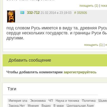
поощрить (1)
|
пока
332-712
21.02.2014 в 23:19:03
# 332926
под словом Русь имеется в виду та, древняя Русь
сердце нескольких государств. и границы Руси б
другими.
поощрить (1)
|
п
Добавить сообщение
Чтобы добавлять комментарии
зарeгиcтрирyйтeсь
Тэги
Империя зла
Экономика
ЧП
Наука и техника
Политика
Шымк
Закона.Нет
Мнения
Видео
В мире
Центральная Азия