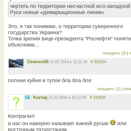
чертить по территории несчастной юго-западной
Руси новые «демаркационные линии»
Это, я так понимаю, о территории суверенного
государства Украина?
Точка зрения вице-президента "Роснефти" понятн
объяснима...
поощрить (3)
|
п
Deamos89
21.02.2014 в 15:11:34
# 332834
полная куйня и тупое бла бла бля
поощрить (1)
|
пока
Kaztag
21.02.2014 в 15:12:39
# 332838
Контрагент
а нас он наверно называет южной русью
или
восточным татарстаном