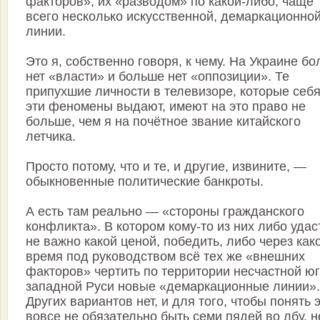
факторов», их «разводом» по какой-либо, чаще
всего несколько искусственной, демаркационно
линии.
Это я, собственно говоря, к чему. На Украине б
нет «власти» и больше нет «оппозиции». Те
припухшие личности в телевизоре, которые себя
эти феномены выдают, имеют на это право не
больше, чем я на почётное звание китайского
летчика.
Просто потому, что и те, и другие, извините, —
обыкновенные политические банкроты.
А есть там реально — «стороны гражданского
конфликта». В котором кому-то из них либо удас
не важно какой ценой, победить, либо через как
время под руководством всё тех же «внешних
факторов» чертить по территории несчастной юг
западной Руси новые «демаркационные линии».
Других вариантов нет, и для того, чтобы понять э
вовсе не обязательно быть семи пядей во лбу, н