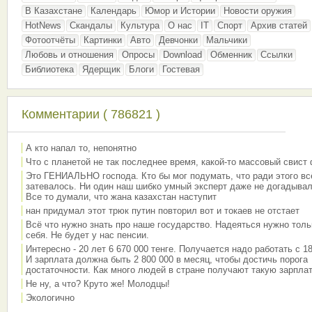
В Казахстане
Календарь
Юмор и Истории
Новости оружия
HotNews
Скандалы
Культура
О нас
IT
Спорт
Архив статей
Фотоотчёты
Картинки
Авто
Девчонки
Мальчики
Любовь и отношения
Опросы
Download
Обменник
Ссылки
Библиотека
Ядерщик
Блоги
Гостевая
Комментарии ( 786821 )
А кто напал то, непонятно
Что с планетой не так последнее время, какой-то массовый свист
Это ГЕНИАЛЬНО господа. Кто бы мог подумать, что ради этого вс
затевалось. Ни один наш шибко умный эксперт даже не догадывал
Все то думали, что жана казахстан наступит
нан придумал этот трюк путин повторил вот и токаев не отстает
Всё что нужно знать про наше государство. Надеяться нужно толь
себя. Не будет у нас пенсии.
Интересно - 20 лет 6 670 000 тенге. Получается надо работать с 18
И зарплата должна быть 2 800 000 в месяц, чтобы достичь порога
достаточности. Как много людей в стране получают такую зарплат
Не ну, а что? Круто же! Молодцы!
Экологично