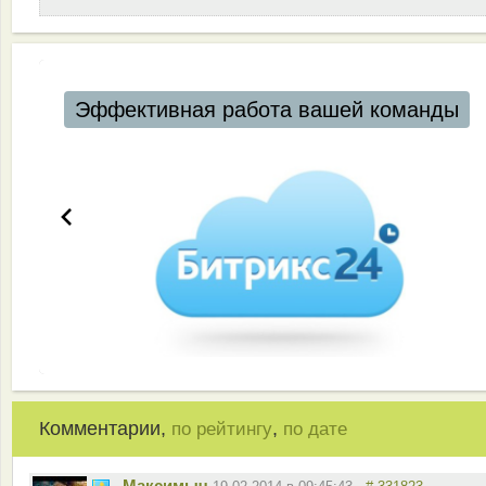
ая работа вашей команды
Комментарии,
,
по рейтингу
по дате
Максимыч