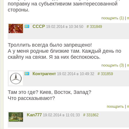
поправку на субъективизм заинтересованной
стороны.
поощрить (1)
|
п
СССР
19.02.2014 в 10:34:50
# 331849
Троллить всегда было запрещено!
А у меня родные близкие там. Каждый день по
скайпу на связи. Я за них беспокоюсь.
поощрить (3)
|
п
Контрагент
19.02.2014 в 10:49:32
# 331859
Там это где? Киев, Восток, Запад?
Что рассказывают?
поощрить
|
п
Kan777
19.02.2014 в 11:01:33
# 331862