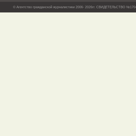
© Агентство гражданской журналистики 2006- 2026гг. СВИДЕТЕЛЬСТВО №17