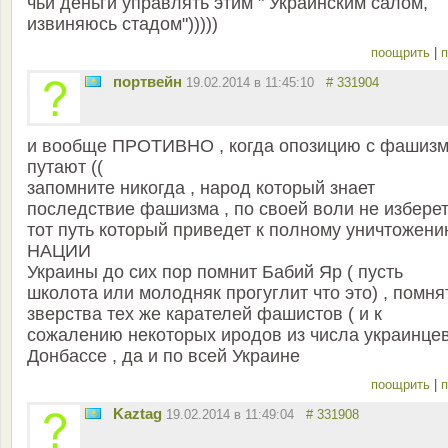
чьи деньги управлять этим " Украинским салом,
извиняюсь стадом")))))
поощрить
|
п
портвейн
19.02.2014 в 11:45:10
# 331904
и вообще ПРОТИВНО , когда опозицию с фашиз
путают ((
запомните никогда , народ который знает
последствие фашизма , по своей воли не избере
тот путь который приведет к полному уничтожен
НАЦИИ
Украины до сих пор помнит Бабий Яр ( пусть
школота или молодняк прогуглит что это) , помня
зверства тех же карателей фашистов ( и к
сожалению некоторых иродов из числа украинцев
Донбассе , да и по всей Украине
поощрить
|
п
Kaztag
19.02.2014 в 11:49:04
# 331908