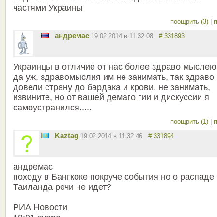
частями Украины
поощрить (3)
|
п
андремас
19.02.2014 в 11:32:08
# 331893
Украинцы в отличие от нас более здраво мыслеют
да уж, здравомыслия им не занимать, так здраво
довели страну до бардака и крови, не занимать,
извините, но от вашей демаго гии и дискуссии я
самоустранился.....
поощрить (1)
|
п
Kaztag
19.02.2014 в 11:32:46
# 331894
андремас
походу в Бангкоке покруче события но о распаде
Таиланда речи не идет?
РИА Новости