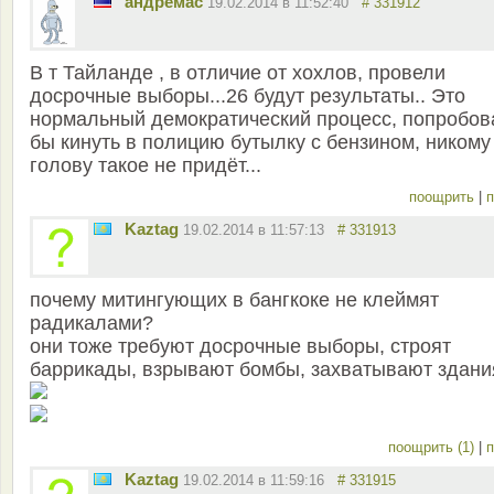
андремас
19.02.2014 в 11:52:40
# 331912
В т Тайланде , в отличие от хохлов, провели
досрочные выборы...26 будут результаты.. Это
нормальный демократический процесс, попробов
бы кинуть в полицию бутылку с бензином, никому
голову такое не придёт...
поощрить
|
п
Kaztag
19.02.2014 в 11:57:13
# 331913
почему митингующих в бангкоке не клеймят
радикалами?
они тоже требуют досрочные выборы, строят
баррикады, взрывают бомбы, захватывают здани
поощрить (1)
|
п
Kaztag
19.02.2014 в 11:59:16
# 331915