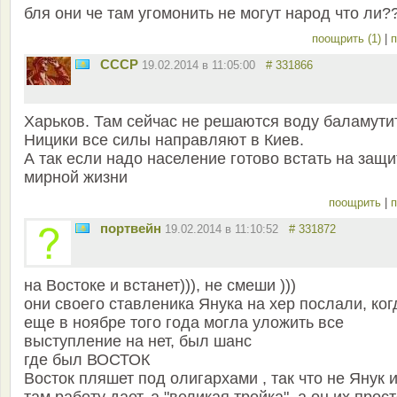
бля они че там угомонить не могут народ что ли?
поощрить (1)
|
п
СССР
19.02.2014 в 11:05:00
# 331866
Харьков. Там сейчас не решаются воду баламути
Ницики все силы направляют в Киев.
А так если надо население готово встать на защи
мирной жизни
поощрить
|
п
портвейн
19.02.2014 в 11:10:52
# 331872
на Востоке и встанет))), не смеши )))
они своего ставленика Янука на хер послали, ког
еще в ноябре того года могла уложить все
выступление на нет, был шанс
где был ВОСТОК
Восток пляшет под олигархами , так что не Янук 