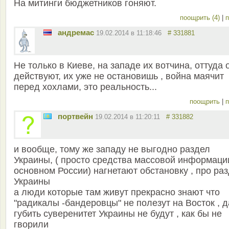
На митинги бюджетников гоняют.
поощрить (4)
|
п
андремас
19.02.2014 в 11:18:46
# 331881
Не только в Киеве, на западе их вотчина, оттуда 
действуют, их уже не остановишь , война маячит
перед хохлами, это реальность...
поощрить
|
п
портвейн
19.02.2014 в 11:20:11
# 331882
и вообще, тому же западу не выгодно раздел
Украины, ( просто средства массовой информации
основном России) нагнетают обстановку , про ра
Украины
а люди которые там живут прекрасно знают что
"радикалы -бандеровцы" не полезут на Восток , д
губить суверенитет Украины не будут , как бы не
гворили