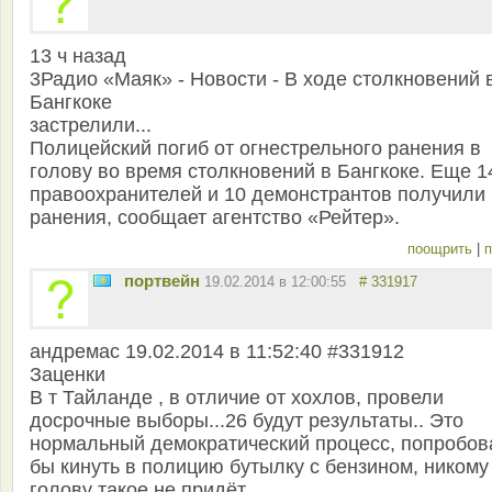
13 ч назад
3Радио «Маяк» - Новости - В ходе столкновений 
Бангкоке
застрелили...
Полицейский погиб от огнестрельного ранения в
голову во время столкновений в Бангкоке. Еще 1
правоохранителей и 10 демонстрантов получили
ранения, сообщает агентство «Рейтер».
поощрить
|
п
портвейн
19.02.2014 в 12:00:55
# 331917
андремас 19.02.2014 в 11:52:40 #331912
Заценки
В т Тайланде , в отличие от хохлов, провели
досрочные выборы...26 будут результаты.. Это
нормальный демократический процесс, попробов
бы кинуть в полицию бутылку с бензином, никому
голову такое не придёт...