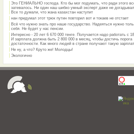
Это ГЕНИАЛЬНО господа. Кто бы мог подумать, что ради этого вс
затевалось. Ни один наш шибко умный эксперт даже не догадывал
Все то думали, что жана казахстан наступит
нан придумал этот трюк путин повторил вот и токаев не отстает
Всё что нужно знать про наше государство. Надеяться нужно толь
себя. Не будет у нас пенсии.
Интересно - 20 лет 6 670 000 тенге. Получается надо работать с 18
И зарплата должна быть 2 800 000 в месяц, чтобы достичь порога
достаточности. Как много людей в стране получают такую зарплат
Не ну, а что? Круто же! Молодцы!
Экологично