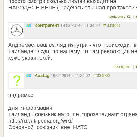
просто смотри сколько людей выходит на
НАРОДНОЕ ВЕЧЕ ( надеюсь слышал про такое??
поощрить (1)
|
п
Контрагент
19.02.2014 в 11:34:29
# 331898
Андремас, ваш взгляд изнутри - что происходит в
Таиланде? Судя по нашему ТВ там революция н
хуже украинской.
поощрить
|
п
Kaztag
19.02.2014 в 11:39:02
# 331900
андремас
для информации
Таиланд - союзник нато, т.е. "прозападная" стран
http://ru.wikipedia.org/wiki/
Основной_союзник_вне_НАТО