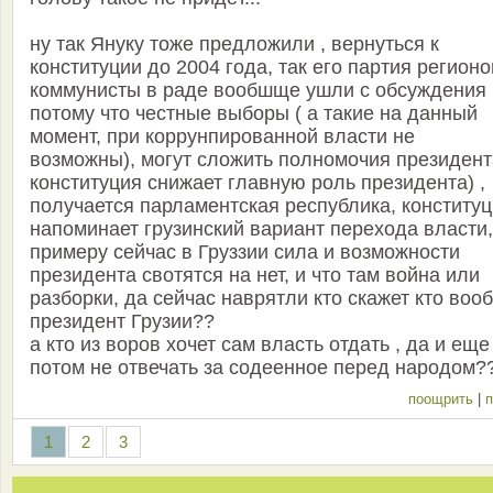
ну так Януку тоже предложили , вернуться к
конституции до 2004 года, так его партия регионо
коммунисты в раде вообшще ушли с обсуждения
потому что честные выборы ( а такие на данный
момент, при коррунпированной власти не
возможны), могут сложить полномочия президент
конституция снижает главную роль президента) ,
получается парламентская республика, конститу
напоминает грузинский вариант перехода власти,
примеру сейчас в Груззии сила и возможности
президента свотятся на нет, и что там война или
разборки, да сейчас наврятли кто скажет кто воо
президент Грузии??
а кто из воров хочет сам власть отдать , да и еще
потом не отвечать за содеенное перед народом?
поощрить
|
п
1
2
3