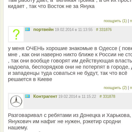
там работу дает, а "великая тройка", а он их прос
кидает , так что Восток не за Янука
поощрить (1)
|
п
портвейн
19.02.2014 в 11:13:55
# 331876
у меня ОЧЕНЬ хорошие знакомые в Одессе ( пов
мне , как они наверно никто ближе к России не ст
, так они вообще говорят им действующая власть
надоела, беспорядков они не потерпят в городе,
и западенцы туда соваться не будут, так что всё
решается в Киеве
поощрить (2)
|
п
Контрагент
19.02.2014 в 11:15:22
# 331878
Разговаривал с ребятами из Донецка и Харькова,
Янукович им нафиг не нужен, рэкетир сродни
нашему.