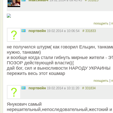
19.02.2014 в 09:45:43
# 331823
поощрить
|
п
портвейн
19.02.2014 в 10:06:54
# 331833
не получился штурм( как говорил Ельцин, танкам
нужно, танками)
и вообще когда стали гибнуть мирные жители - Э
ПОЗОР действующей власти(((
дай бог, сил и выносливости НАРОДУ УКРАИНЫ
пережить весь этот кошмар
поощрить
|
п
портвейн
19.02.2014 в 10:11:20
# 331834
Янукович самый
нерешительный,непоследовательный,жестокий и