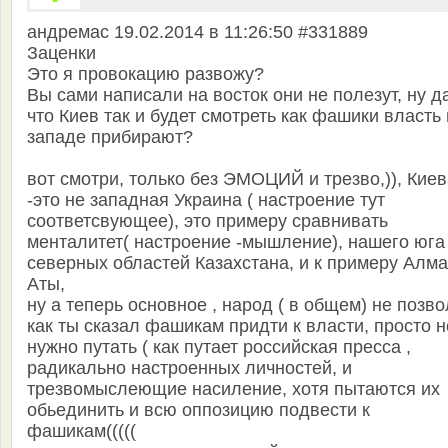
андремас 19.02.2014 в 11:26:50 #331889
Заценки
Это я провокацию развожу?
Вы сами написали на восток они не полезут, ну да
что Киев так и будет смотреть как фашики власть
западе прибирают?
вот смотри, только без ЭМОЦИЙ и трезво,)), Киев
-это не западная Украина ( настроение тут
соответсвующее), это примеру сравнивать
менталитет( настроение -мышление), нашего юга 
северных областей Казахстана, и к примеру Алма
Аты,
ну а теперь основное , народ ( в общем) не позво
как ты сказал фашикам придти к власти, просто н
нужно путать ( как путает российская пресса ,
радикально настроенных личностей, и
трезвомыслеющие насиление, хотя пытаются их
обьединить и всю оппозицию подвести к
фашикам(((((