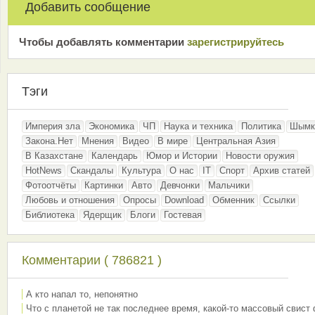
Добавить сообщение
Чтобы добавлять комментарии
зарeгиcтрирyйтeсь
Тэги
Империя зла
Экономика
ЧП
Наука и техника
Политика
Шымк
Закона.Нет
Мнения
Видео
В мире
Центральная Азия
В Казахстане
Календарь
Юмор и Истории
Новости оружия
HotNews
Скандалы
Культура
О нас
IT
Спорт
Архив статей
Фотоотчёты
Картинки
Авто
Девчонки
Мальчики
Любовь и отношения
Опросы
Download
Обменник
Ссылки
Библиотека
Ядерщик
Блоги
Гостевая
Комментарии ( 786821 )
А кто напал то, непонятно
Что с планетой не так последнее время, какой-то массовый свист