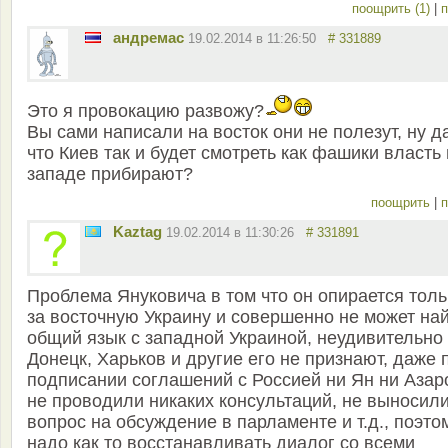
поощрить (1)
|
п
андремас
19.02.2014 в 11:26:50
# 331889
Это я провокацию развожу?
Вы сами написали на восток они не полезут, ну да
что Киев так и будет смотреть как фашики власть
западе прибирают?
поощрить
|
п
Kaztag
19.02.2014 в 11:30:26
# 331891
Проблема Януковича в том что он опирается толь
за восточную Украину и совершенно не может на
общий язык с западной Украиной, неудивительно 
Донецк, Харьков и другие его не признают, даже 
подписании соглашений с Россией ни Ян ни Азар
не проводили никаких консультаций, не выносил
вопрос на обсуждение в парламенте и т.д., поэто
надо как то восстанавливать диалог со всеми