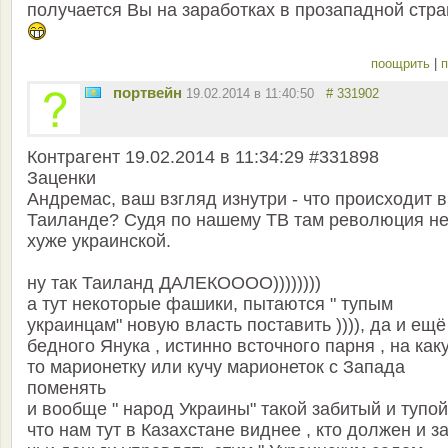
получается Вы на заработках в прозападной стра
поощрить
|
п
портвейн
19.02.2014 в 11:40:50
# 331902
Контрагент 19.02.2014 в 11:34:29 #331898
Заценки
Андремас, ваш взгляд изнутри - что происходит в
Таиланде? Судя по нашему ТВ там революция н
хуже украинской.
ну так Таиланд ДАЛЕКОООО))))))))
а тут некоторые фашики, пытаются " тупым
украинцам" новую власть поставить )))), да и ещё
бедного Янука , истинно всточного парня , на как
то марионетку или кучу марионеток с Запада
поменять
и вообще " народ Украины" такой забитый и тупой
что нам тут в Казахстане виднее , кто должен и з