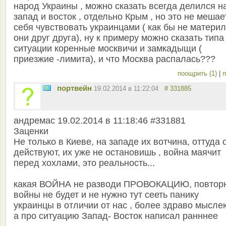
народ Украины , можно сказать всегда делился н
запад и восток , отдельно Крым , но это не мешае
себя чувствовать украинцами ( как бы не матери
они друг друга), ну к примеру можно сказать типа
ситуации коренные москвичи и замкадыщи (
приезжие -лимита), и что Москва распалась???
поощрить (1)
|
п
портвейн
19.02.2014 в 11:22:04
# 331885
андремас 19.02.2014 в 11:18:46 #331881
Заценки
Не только в Киеве, на западе их вотчина, оттуда 
действуют, их уже не остановишь , война маячит
перед хохлами, это реальность...
какая ВОЙНА не разводи ПРОВОКАЦИЮ, повтор
войны не будет и не нужно тут сееть панику
украинцы в отличии от нас , более здраво мыслею
а про ситуацию Запад- Восток написал ранннее