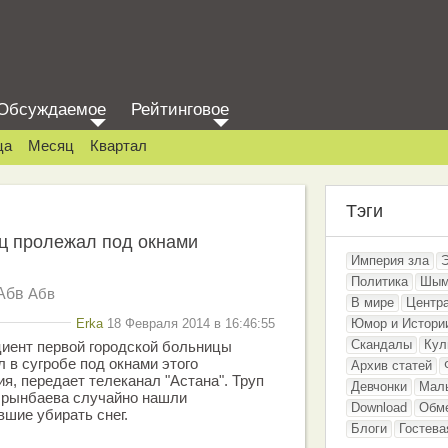
Обсуждаемое
Рейтинговое
ца
Месяц
Квартал
Тэги
ц пролежал под окнами
Империя зла
Политика
Шым
Абв
Абв
В мире
Центр
Erka
18 Февраля 2014 в 16:46:55
Юмор и Истори
Скандалы
Кул
циент первой городской больницы
 в сугробе под окнами этого
Архив статей
я, передает телеканал "Астана". Труп
Девчонки
Мал
Орынбаева случайно нашли
Download
Обм
шие убирать снег.
Блоги
Гостева