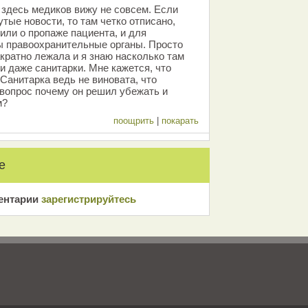
 здесь медиков вижу не совсем. Если
тые новости, то там четко отписано,
или о пропаже пациента, и для
ы правоохранительные органы. Просто
кратно лежала и я знаю насколько там
и даже санитарки. Мне кажется, что
 Санитарка ведь не виновата, что
 вопрос почему он решил убежать и
м?
поощрить
|
покарать
е
ентарии
зарeгиcтрирyйтeсь