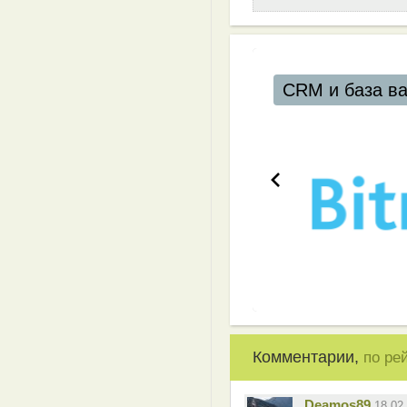
CRM и база в
Комментарии,
по ре
Deamos89
18.02