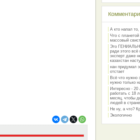
Комментарии
А кто напал то,
Что с планетой
массовый свис
Это ГЕНИАЛЬНО 
ради этого всё
эксперт даже н
казахстан наст
нан придумал э
отстает
Всё что нужно 
нужно только на
Интересно - 20 
работать с 18 л
месяц, чтобы д
людей в стране
Не ну, а что? 
Экологично