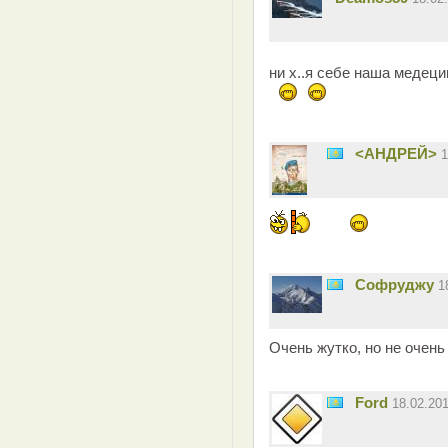
ни х..я себе наша медеци
<АНДРЕЙ>
1
Софруджу
1
Очень жутко, но не очень
Ford
18.02.20