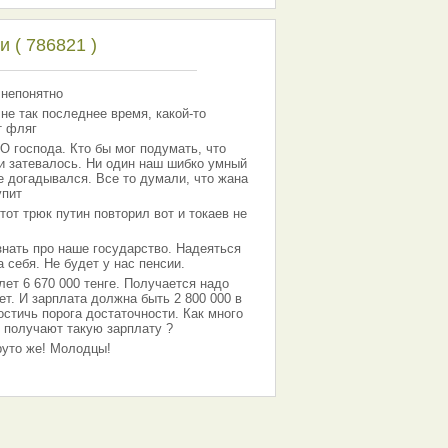
 ( 786821 )
 непонятно
 не так последнее время, какой-то
т фляг
господа. Кто бы мог подумать, что
 и затевалось. Ни один наш шибко умный
е догадывался. Все то думали, что жана
упит
тот трюк путин повторил вот и токаев не
знать про наше государство. Надеяться
 себя. Не будет у нас пенсии.
лет 6 670 000 тенге. Получается надо
ет. И зарплата должна быть 2 800 000 в
остичь порога достаточности. Как много
 получают такую зарплату ?
Круто же! Молодцы!