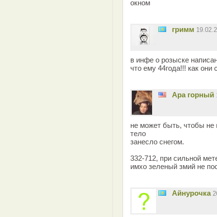
окном
гримм
19.02.
в инфе о розыске написано
что ему 44года!!! как они
Ара горный
не может быть, чтобы не
тело
занесло снегом.
332-712, при сильной мет
имхо зеленый змий не по
Айнурочка
2