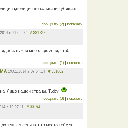
медицина,полиция,девальвация убивает
поощрить (2)
|
покарать
.2014 в 21:02:02
# 331727
 видели. нужно много времени, чтобы
поощрить (1)
|
покарать
ММА
19.02.2014 в 07:54:14
# 331802
ана. Лицо нашей страны. Тьфу!
поощрить (3)
|
покарать
2014 в 12:27:11
# 331941
дохнешь, а если нет то место тебе за