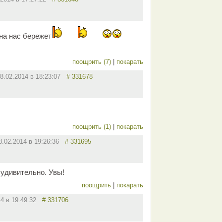
на нас бережет
поощрить (7)
|
покарать
8.02.2014 в 18:23:07
# 331678
поощрить (1)
|
покарать
8.02.2014 в 19:26:36
# 331695
 удивительно. Увы!
поощрить
|
покарать
14 в 19:49:32
# 331706