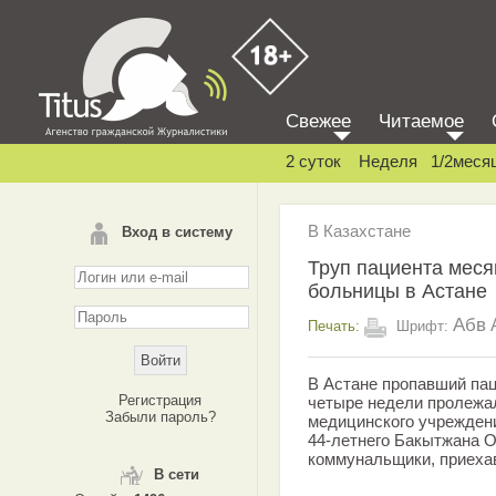
Свежее
Читаемое
2 суток
Неделя
1/2меся
В Казахстане
Вход в систему
Труп пациента меся
больницы в Астане
Абв
Печать:
Шрифт:
В Астане пропавший па
Регистрация
четыре недели пролежал
Забыли пароль?
медицинского учреждени
44-летнего Бакытжана 
коммунальщики, приехав
В сети