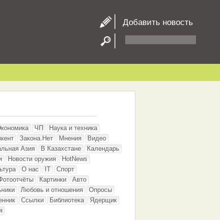
Добавить новость
Экономика
ЧП
Наука и техника
кент
Закона.Нет
Мнения
Видео
альная Азия
В Казахстане
Календарь
и
Новости оружия
HotNews
ьтура
О нас
IT
Спорт
Фотоотчёты
Картинки
Авто
ьчики
Любовь и отношения
Опросы
енник
Ссылки
Библиотека
Ядерщик
я