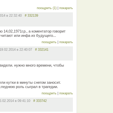
поощрить (1)
|
покарать
2014 в 22:32:40
# 332139
 14,02,1971г.р., а коментатор говорит
 считают или инфа из будущего...
поощрить
|
покарать
19.02.2014 в 22:40:07
# 332141
 видели. нужно много времени, чтобы
ели кутки в минуты снегом заносит.
следнюю роль сыграл в трагедии.
поощрить
|
покарать
6.02.2014 в 09:41:10
# 333742