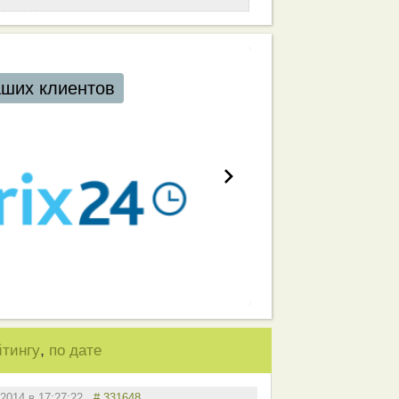
аших клиентов
,
йтингу
по дате
.2014 в 17:27:22
# 331648