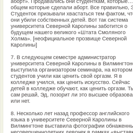
аборт». Продавались они студенткам, которые…
общем которые сделали аборт. Все правильно, 
Студенток призывали хвастаться тем фактом, чт
они убили собственных детей. Вот так система
университета Северной Каролины заботится о
будущем нашего великого «Штата Смоляного
Холма». [неофициальное прозвище Северной
Каролины]
7. В следующем семестре администратор
университета Северной Каролины в Вилмингтон
выступила организатором семинара, на котором
студентов учили как ценить свой оргазм. Я в
колледже учился, как ценить искусство. Сейчас
детей в колледже обучают, как ценить оргазм. Т
сам решай, Эд, позорит ли это высшее образов
или нет.
8. Несколько лет назад профессор английского
языка в университете Северной Каролины в
Вилмингтоне выставила фотографии обнаженн
несовершеннолетних девочек в рамках «выстав