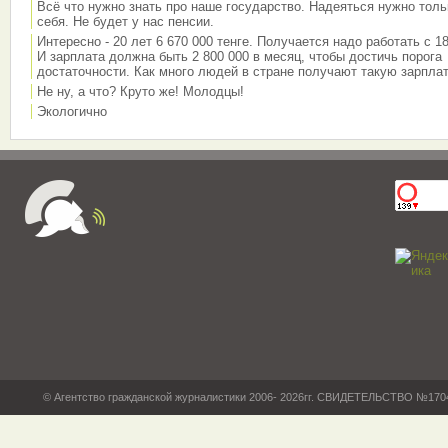
Всё что нужно знать про наше государство. Надеяться нужно толь
себя. Не будет у нас пенсии.
Интересно - 20 лет 6 670 000 тенге. Получается надо работать с 18
И зарплата должна быть 2 800 000 в месяц, чтобы достичь порога
достаточности. Как много людей в стране получают такую зарплат
Не ну, а что? Круто же! Молодцы!
Экологично
© Агентство гражданской журналистики 2006- 2026гг. СВИДЕТЕЛЬСТВО №17