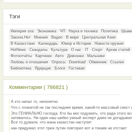
Тэги
Империя зла
Экономика
ЧП
Наука и техника
Политика
Шымк
Закона.Нет
Мнения
Видео
В мире
Центральная Азия
В Казахстане
Календарь
Юмор и Истории
Новости оружия
HotNews
Скандалы
Культура
О нас
IT
Спорт
Архив статей
Фотоотчёты
Картинки
Авто
Девчонки
Мальчики
Любовь и отношения
Опросы
Download
Обменник
Ссылки
Библиотека
Ядерщик
Блоги
Гостевая
Комментарии ( 786821 )
А кто напал то, непонятно
Что с планетой не так последнее время, какой-то массовый свист
Это ГЕНИАЛЬНО господа. Кто бы мог подумать, что ради этого вс
затевалось. Ни один наш шибко умный эксперт даже не догадывал
Все то думали, что жана казахстан наступит
нан придумал этот трюк путин повторил вот и токаев не отстает