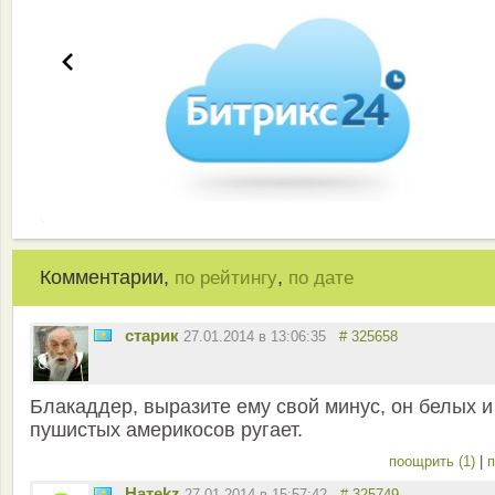
Комментарии,
,
по рейтингу
по дате
старик
27.01.2014 в 13:06:35
# 325658
Блакаддер, выразите ему свой минус, он белых и
пушистых америкосов ругает.
поощрить (1)
|
п
Натekz
27.01.2014 в 15:57:42
# 325749