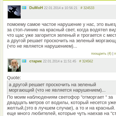
DuMoH
22.01.2014 в 10:56:21
# 324533
помоему самое частое нарушение у нас, это выез
за стоп-линию на красный свет, когда водятел вид
что щас уже загорится зеленый и трогается с мес
а другой решает проскочить на зеленый моргаю
(что не является нарушением)...
поощрить (4)
|
п
старик
22.01.2014 в 11:51:45
# 324562
Quote:
а другой решает проскочить на зеленый
моргающий (что не является нарушением)...
По моим наблюдениям светофор "отморгает " за
двадцать метров от водилы, который несется уже
желтый,(это в лучшем случае), а то и на красный.
еще много любителей, которые чуть наехав на "с