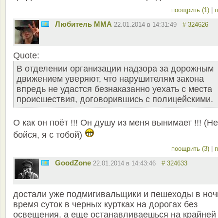
поощрить (1)
|
п
Любитель ММА
22.01.2014 в 14:31:49
# 324626
Quote:
В отделении организации надзора за дорожным
движением уверяют, что нарушителям закона
впредь не удастся безнаказанно уехать с места
происшествия, договорившись с полицейскими.
О как он поёт !!! Он душу из меня вынимает !!! (Не
бойся, я с тобой)
поощрить (3)
|
п
GoodZone
22.01.2014 в 14:43:46
# 324633
достали уже подмигивальщики и пешеходы в ноч
время суток в черных куртках на дорогах без
освещения. а еще останавливаешься на крайней