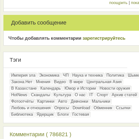
поощрить
|
пока
Добавить сообщение
Чтобы добавлять комментарии
зарeгиcтрирyйтeсь
Тэги
Империя зла
Экономика
ЧП
Наука и техника
Политика
Шымк
Закона.Нет
Мнения
Видео
В мире
Центральная Азия
В Казахстане
Календарь
Юмор и Истории
Новости оружия
HotNews
Скандалы
Культура
О нас
IT
Спорт
Архив статей
Фотоотчёты
Картинки
Авто
Девчонки
Мальчики
Любовь и отношения
Опросы
Download
Обменник
Ссылки
Библиотека
Ядерщик
Блоги
Гостевая
Комментарии ( 786821 )