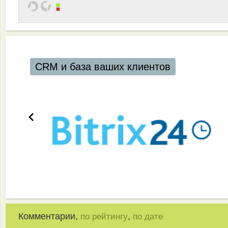
CRM и база ваших клиентов
Комментарии,
,
по рейтингу
по дате