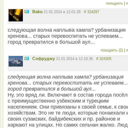
поощрить
|
п
Bako
21.01.2014 в 12:01:28
# 324297
следующая волна наплыва хамла? урбанизация
хренова... старых перевоспитать не успеваем...
город превратился в большой аул...
поощрить (2)
|
п
Софруджу
21.01.2014 в 12:10:36
# 324305
следующая волна наплыва хамла? урбанизация
хренова... старых перевоспитать не успеваем...
город превратился в большой аул...
Ну, это вряд ли. Включают в состав города посёл
с преимущественно узбекским и турецким
населением. Они привязаны к своей семье, к сво
хозяйствам. Это не те люди, которые понаехали 
своих сузакских, байдибекских и пр. районов и
харкают на улицах. Но самих сельчан жалко. Люд