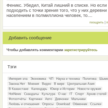
Феникс. Убедил, Китай лишний в списке. Но если
подходить с точки зрения того, что у них деревни
населением в полмиллиона человек, то....
поощрить
|
п
Добавить сообщение
Чтобы добавлять комментарии
зарeгиcтрирyйтeсь
Тэги
Империя зла
Экономика
ЧП
Наука и техника
Политика
Шымк
Закона.Нет
Мнения
Видео
В мире
Центральная Азия
В Казахстане
Календарь
Юмор и Истории
Новости оружия
HotNews
Скандалы
Культура
О нас
IT
Спорт
Архив статей
Фотоотчёты
Картинки
Авто
Девчонки
Мальчики
Любовь и отношения
Опросы
Download
Обменник
Ссылки