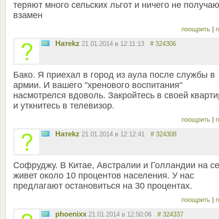
теряют много сельских льгот и ничего не получа
взамен
поощрить
|
п
Натekz
21.01.2014 в 12:11:13
# 324306
Бако. Я приехал в город из аула после службы в
армии. И вашего "хренового воспитания"
насмотрелся вдоволь. Закройтесь в своей кварти
и уткнитесь в телевизор.
поощрить
|
п
Натekz
21.01.2014 в 12:12:41
# 324308
Софруджу. В Китае, Австралии и Голландии на с
живет около 10 процентов населения. У нас
предлагают остановиться на 30 процентах.
поощрить
|
п
phoenixx
21.01.2014 в 12:50:06
# 324337