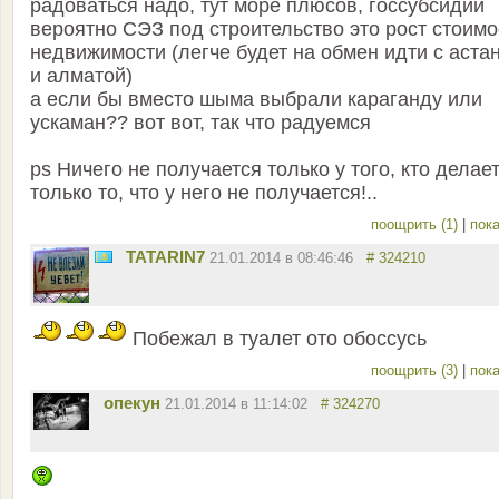
радоваться надо, тут море плюсов, госсубсидии
вероятно СЭЗ под строительство это рост стоимо
недвижимости (легче будет на обмен идти с аста
и алматой)
а если бы вместо шыма выбрали караганду или
ускаман?? вот вот, так что радуемся
ps Ничего не получается только у того, кто делае
только то, что у него не получается!..
поощрить (1)
|
пока
TATARIN7
21.01.2014 в 08:46:46
# 324210
Побежал в туалет ото обоссусь
поощрить (3)
|
пока
опекун
21.01.2014 в 11:14:02
# 324270