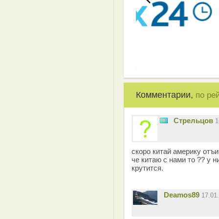
Комментарии,
по ре
Стрельцов
1
скоро китай америку отъи
че китаю с нами то ?? у н
крутится.
Deamos89
17.01