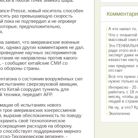
ески в любой точке земного шара.
ance-Presse, новый носитель способен
Комментарии
десять раз превышающую скорость
й пока не подтвердил и не опроверг
которые, предположительно,
А кто напал то,
я.
Что с планетой
массовый свис
а заявил, что американские военные
Это ГЕНИАЛЬНО 
ях, однако других комментариев не дал.
ради этого всё
проведение научных экспериментов
эксперт даже н
ытания не направлены против какого-
казахстан наст
, - сообщают китайские СМИ со
нан придумал э
о обороны страны.
отстает
Всё что нужно 
нтагона о состоянии вооружённых сил
нужно только на
испытаниях сверхзвуковой авиации,
Интересно - 20 
что Китай соорудил туннель для
работать с 18 л
й техники, передаёт AFP.
месяц, чтобы д
людей в стране
мации об испытаниях нового
Не ну, а что? 
я трое американских конгрессменов
Экологично
, выразив обеспокоенность по поводу
хранить своё технологическое
сокращения расходов на оборону.
не способствует поддержанию мирного
тско-Тихоокеанском регионе», -