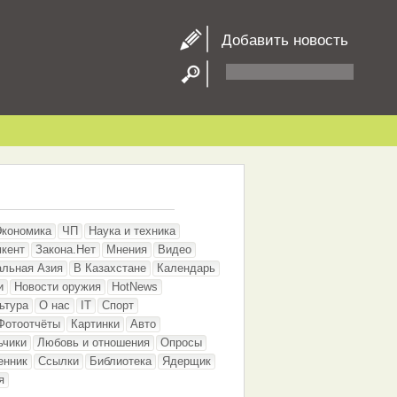
Добавить новость
Экономика
ЧП
Наука и техника
кент
Закона.Нет
Мнения
Видео
альная Азия
В Казахстане
Календарь
и
Новости оружия
HotNews
ьтура
О нас
IT
Спорт
Фотоотчёты
Картинки
Авто
ьчики
Любовь и отношения
Опросы
енник
Ссылки
Библиотека
Ядерщик
я