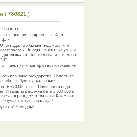
 ( 786821 )
 непонятно
 не так последнее время, какой-то
т фляг
господа. Кто бы мог подумать, что
 и затевалось. Ни один наш шибко умный
е догадывался. Все то думали, что жана
упит
тот трюк путин повторил вот и токаев не
знать про наше государство. Надеяться
 себя. Не будет у нас пенсии.
лет 6 670 000 тенге. Получается надо
ет. И зарплата должна быть 2 800 000 в
остичь порога достаточности. Как много
 получают такую зарплату ?
Круто же! Молодцы!