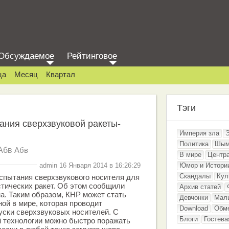
Обсуждаемое
Рейтинговое
ца
Месяц
Квартал
Тэги
ания сверхзвуковой ракеты-
Империя зла
Политика
Шым
Абв
Абв
В мире
Центр
admin 16 Января 2014 в 16:26:29
Юмор и Истори
Скандалы
Кул
спытания сверхзвукового носителя для
тических ракет. Об этом сообщили
Архив статей
а. Таким образом, КНР может стать
Девчонки
Мал
ой в мире, которая проводит
Download
Обм
уски сверхзвуковых носителей. С
Блоги
Гостева
 технологии можно быстро поражать