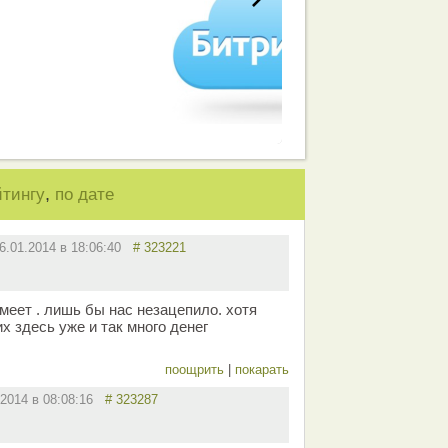
,
йтингу
по дате
6.01.2014 в 18:06:40
# 323221
меет . лишь бы нас незацепило. хотя
их здесь уже и так много денег
поощрить
|
покарать
.2014 в 08:08:16
# 323287