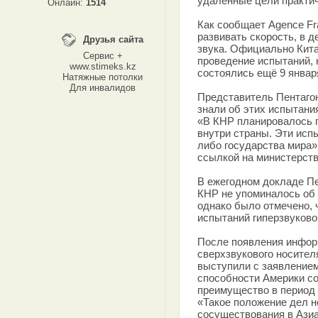
удалённые цели практич
Онлайн:
1514
Как сообщает Agence Fr
развивать скорость, в 
Друзья сайта
звука. Официально Кита
Сервис +
проведение испытаний, 
www.stimeks.kz
состоялись ещё 9 январ
Натяжные потолки
Для инвалидов
Представитель Пентагон
знали об этих испытани
«В КНР планировалось 
внутри страны. Эти исп
либо государства мира»
ссылкой на министерств
В ежегодном докладе Пе
КНР не упоминалось об 
однако было отмечено, 
испытаний гиперзвуково
После появления инфор
сверхзвукового носител
выступили с заявлением
способности Америки со
преимущество в период 
«Такое положение дел 
сосуществования в Азиа