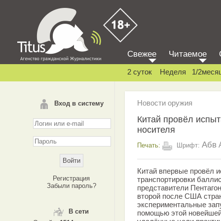
Свежее
Читаемое
2 суток
Неделя
1/2меся
Новости оружия
Вход в систему
Китай провёл испыт
носителя
Абв
Печать:
Шрифт:
Китай впервые провёл и
Регистрация
транспортировки баллис
Забыли пароль?
представители Пентагон
второй после США стран
экспериментальные зап
В сети
помощью этой новейшей