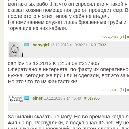
монтажных работ.На что он спросил кто я такой я
сказал хозяин помещения где он проводит смр. В
после этого я этих типов у себя не видел.
Напоминанием служат лишь брошенные трубы и
торчащие из них кабеля.
поощрить (7)
|
п
babygirl
13.12.2013 в 13:30:31
# 317932
danilov 13.12.2013 в 12:53:08 #317905
Оперативно в интернете, по факту их оперативно
нужна, сегодня же пришли и сделали, вот это зач
Но это что-то из Фантастики!
поощрить (1)
|
п
einer
13.12.2013 в 14:46:40
# 317955
За билайн сказать не могу. Но во времена когда я
жил на пр. Респудлики, я подключал ID-net. Ну не
ним никаких приереканий, всё путём сделали. А к