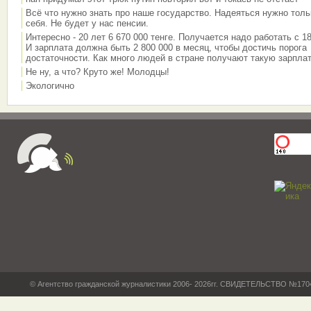
Всё что нужно знать про наше государство. Надеяться нужно толь
себя. Не будет у нас пенсии.
Интересно - 20 лет 6 670 000 тенге. Получается надо работать с 18
И зарплата должна быть 2 800 000 в месяц, чтобы достичь порога
достаточности. Как много людей в стране получают такую зарплат
Не ну, а что? Круто же! Молодцы!
Экологично
© Агентство гражданской журналистики 2006- 2026гг. СВИДЕТЕЛЬСТВО №17