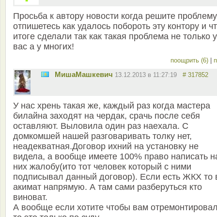
Просьба к автору новости когда решите проблему
отпишетесь как удалось побороть эту контору и чт
итоге сделали так как такая проблема не только у
вас а у многих!
поощрить (6)
|
п
MишаМашкевич
13.12.2013 в 11:27:19
# 317852
У нас хрень такая же, каждый раз когда мастера
билайна заходят на чердак, срачь после себя
оставляют. Выловила один раз наехала. С
домкомшей нашей разговаривать толку нет,
неадекватная.Договор ихний на установку не
видела, а вообще имеете 100% право написать н
них жалобу(ито тот человек который с ними
подписывал данный договор). Если есть ЖКХ то 
акимат напрямую. А там сами разберуться кто
виноват.
А вообще если хотите чтобы вам отремонтирова