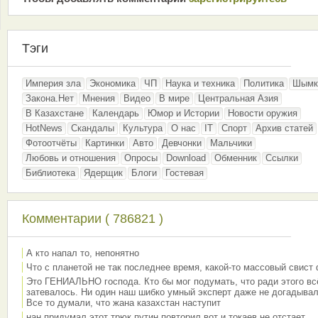
Тэги
Империя зла
Экономика
ЧП
Наука и техника
Политика
Шымк
Закона.Нет
Мнения
Видео
В мире
Центральная Азия
В Казахстане
Календарь
Юмор и Истории
Новости оружия
HotNews
Скандалы
Культура
О нас
IT
Спорт
Архив статей
Фотоотчёты
Картинки
Авто
Девчонки
Мальчики
Любовь и отношения
Опросы
Download
Обменник
Ссылки
Библиотека
Ядерщик
Блоги
Гостевая
Комментарии ( 786821 )
А кто напал то, непонятно
Что с планетой не так последнее время, какой-то массовый свист
Это ГЕНИАЛЬНО господа. Кто бы мог подумать, что ради этого вс
затевалось. Ни один наш шибко умный эксперт даже не догадывал
Все то думали, что жана казахстан наступит
нан придумал этот трюк путин повторил вот и токаев не отстает