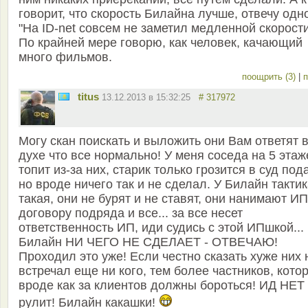
говорит, что скорость Билайна лучше, отвечу одн
"На ID-net совсем не заметил медленной скорости
По крайней мере говорю, как человек, качающий
много фильмов.
поощрить (3)
|
п
titus
13.12.2013 в 15:32:25
# 317972
Могу скан поискать и выложить они Вам ответят 
духе что все нормально! У меня соседа на 5 этаж
топит из-за них, старик только грозится в суд пода
но вроде ничего так и не сделал. У Билайн такти
такая, они не бурят и не ставят, они нанимают ИП
договору подряда и все... за все несет
ответственность ИП, иди судись с этой ИПшкой...
Билайн НИ ЧЕГО НЕ СДЕЛАЕТ - ОТВЕЧАЮ!
Проходил это уже! Если честно сказать хуже них 
встречал еще ни кого, тем более частников, кото
вроде как за клиентов должны бороться! ИД НЕТ
рулит! Билайн какашки!