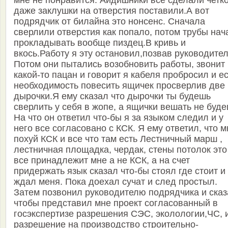
мне не понравится. Айдишники все сделали четк
даже заклушки на отверстия поставили.А вот
подрядчик от билайна это нонсенс. Сначала
сверлили отверстия как попало, потом трубы нач
прокладывать вообще пиздец.В кривь и
вкось.Работу я эту остановил,позвав руководител
Потом они пытались возобновить работы, звонит
какой-то пацан и говорит я кабеля пробросил и е
необходимость повесить ящичек просверлив две
дырочки.Я ему сказал что дырочки ты будешь
сверлить у себя в жопе, а ящички вешать не буде
На что он ответил что-бы я за языком следил и у
него все согласовано с КСК. Я ему ответил, что м
похуй КСК и все что там есть Лестничный марш ,
лестничная площадка, чердак, стены потолок это
все принадлежит мне а не КСК, а на счет
придержать язык сказал что-бы стоял где стоит и
ждал меня. Пока доехал сучат и след простыл.
Затем позвонил руководителю подрядчика и ска
чтобы представил мне проект согласованный в
госэкспертизе разрешения СЭС, эколологии,ЧС, 
разрешение на производство строительно-