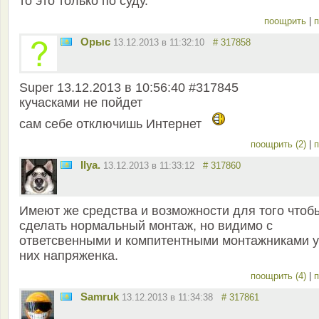
то это только по суду.
поощрить
|
п
Орыс
13.12.2013 в 11:32:10
# 317858
Super 13.12.2013 в 10:56:40 #317845
кучасками не пойдет
сам себе отключишь Интернет
поощрить (2)
|
п
Ilya.
13.12.2013 в 11:33:12
# 317860
Имеют же средства и возможности для того чтоб
сделать нормальный монтаж, но видимо с
ответсвенными и компитентными монтажниками у
них напряженка.
поощрить (4)
|
п
Samruk
13.12.2013 в 11:34:38
# 317861