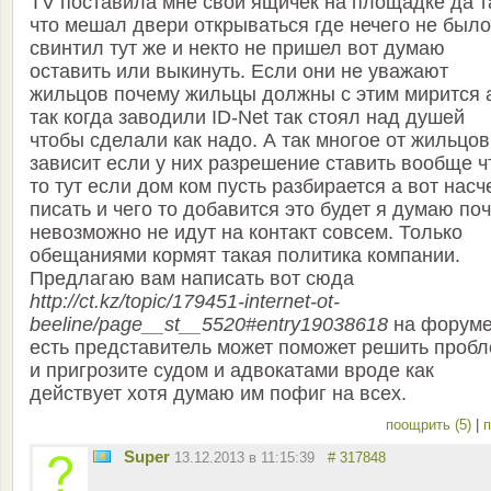
TV поставила мне свой ящичек на площадке да т
что мешал двери открываться где нечего не было
свинтил тут же и некто не пришел вот думаю
оставить или выкинуть. Если они не уважают
жильцов почему жильцы должны с этим мирится 
так когда заводили ID-Net так стоял над душей
чтобы сделали как надо. А так многое от жильцов
зависит если у них разрешение ставить вообще ч
то тут если дом ком пусть разбирается а вот насч
писать и чего то добавится это будет я думаю по
невозможно не идут на контакт совсем. Только
обещаниями кормят такая политика компании.
Предлагаю вам написать вот сюда
http://ct.kz/topic/179451-internet-ot-
beeline/page__st__5520#entry19038618
на форум
есть представитель может поможет решить проб
и пригрозите судом и адвокатами вроде как
действует хотя думаю им пофиг на всех.
поощрить (5)
|
п
Super
13.12.2013 в 11:15:39
# 317848