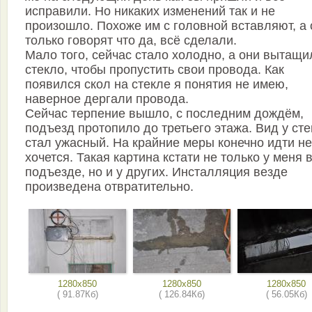
исправили. Но никаких изменений так и не
произошло. Похоже им с головной вставляют, а 
только говорят что да, всё сделали.
Мало того, сейчас стало холодно, а они вытащи
стекло, чтобы пропустить свои провода. Как
появился скол на стекле я понятия не имею,
наверное дергали провода.
Сейчас терпение вышло, с последним дождём,
подъезд протопило до третьего этажа. Вид у сте
стал ужасный. На крайние меры конечно идти не
хочется. Такая картина кстати не только у меня 
подъезде, но и у других. Инсталляция везде
произведена отвратительно.
1280x850
1280x850
1280x850
( 91.87Кб)
( 126.84Кб)
( 56.05Кб)