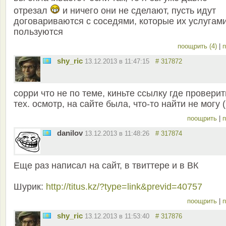
отрезал
и ничего они не сделают, пусть идут
договариваются с соседями, которые их услугам
пользуются
поощрить (4)
|
п
shy_ric
13.12.2013 в 11:47:15
# 317872
сорри что не по теме, киньте ссылку где проверит
тех. осмотр, на сайте была, что-то найти не могу (
поощрить
|
п
danilov
13.12.2013 в 11:48:26
# 317874
Еще раз написал на сайт, в твиттере и в ВК
Шурик:
http://titus.kz/?type=link&previd=40757
поощрить
|
п
shy_ric
13.12.2013 в 11:53:40
# 317876