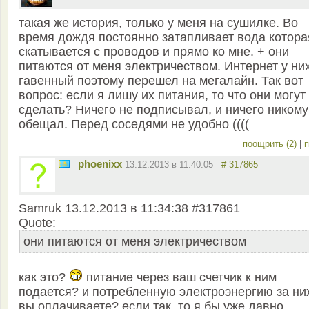
такая же история, только у меня на сушилке. Во
время дождя постоянно затапливает вода котора
скатывается с проводов и прямо ко мне. + они
питаются от меня электричеством. Интернет у ни
гавенный поэтому перешел на мегалайн. Так вот
вопрос: если я лишу их питания, то что они могут
сделать? Ничего не подписывал, и ничего никому
обещал. Перед соседями не удобно ((((
поощрить (2)
|
п
phoenixx
13.12.2013 в 11:40:05
# 317865
Samruk 13.12.2013 в 11:34:38 #317861
Quote:
они питаются от меня электричеством
как это?
питание через ваш счетчик к ним
подается? и потребленную электроэнергию за ни
вы оплачиваете? если так, то я бы уже давно