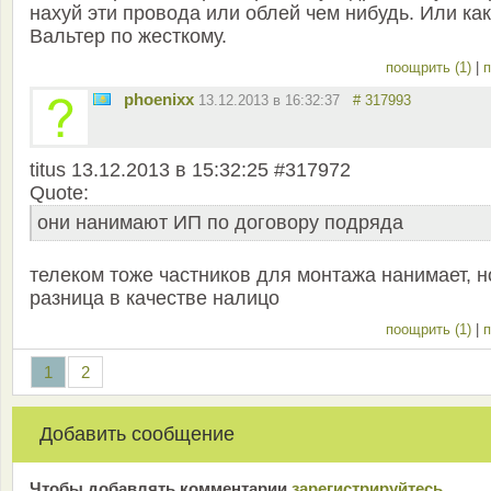
нахуй эти провода или облей чем нибудь. Или как
Вальтер по жесткому.
поощрить (1)
|
п
phoenixx
13.12.2013 в 16:32:37
# 317993
titus 13.12.2013 в 15:32:25 #317972
Quote:
они нанимают ИП по договору подряда
телеком тоже частников для монтажа нанимает, н
разница в качестве налицо
поощрить (1)
|
п
1
2
Добавить сообщение
Чтобы добавлять комментарии
зарeгиcтрирyйтeсь