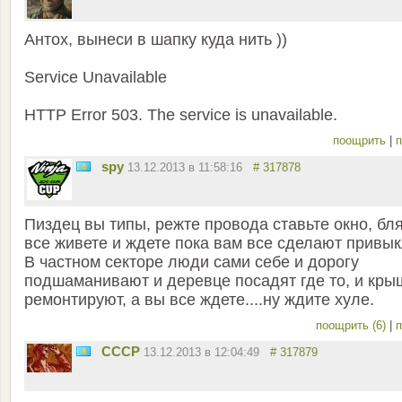
Антох, вынеси в шапку куда нить ))
Service Unavailable
HTTP Error 503. The service is unavailable.
поощрить
|
п
spy
13.12.2013 в 11:58:16
# 317878
Пиздец вы типы, режте провода ставьте окно, бл
все живете и ждете пока вам все сделают привык
В частном секторе люди сами себе и дорогу
подшаманивают и деревце посадят где то, и кры
ремонтируют, а вы все ждете....ну ждите хуле.
поощрить (6)
|
п
СССР
13.12.2013 в 12:04:49
# 317879