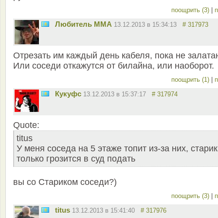
поощрить (3)
|
п
Любитель ММА
13.12.2013 в 15:34:13
# 317973
Отрезать им каждый день кабеля, пока не залата
Или соседи откажутся от билайна, или наоборот.
поощрить (1)
|
п
Кукуфс
13.12.2013 в 15:37:17
# 317974
Quote:
titus
У меня соседа на 5 этаже топит из-за них, старик
только грозится в суд подать
вы со Стариком соседи?)
поощрить (3)
|
п
titus
13.12.2013 в 15:41:40
# 317976