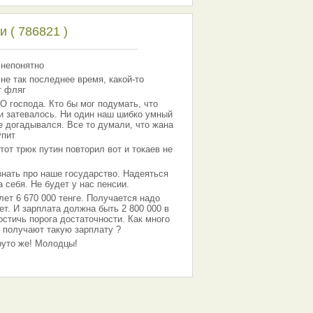
 ( 786821 )
 непонятно
 не так последнее время, какой-то
т фляг
господа. Кто бы мог подумать, что
 и затевалось. Ни один наш шибко умный
е догадывался. Все то думали, что жана
упит
тот трюк путин повторил вот и токаев не
знать про наше государство. Надеяться
 себя. Не будет у нас пенсии.
лет 6 670 000 тенге. Получается надо
ет. И зарплата должна быть 2 800 000 в
остичь порога достаточности. Как много
 получают такую зарплату ?
Круто же! Молодцы!