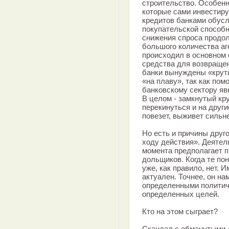
строительство. Особенн
которые сами инвестиру
кредитов банками обусл
покупательской способн
снижения спроса продол
большого количества аг
происходил в основном 
средства для возвращен
банки вынуждены «крут
«на плаву», так как пом
банковскому сектору яв
В целом - замкнутый кру
перекинуться и на други
повезет, выживет сильн
Но есть и причины друг
ходу действия». Деятел
момента предполагает п
дольщиков. Когда те пон
уже, как правило, нет. 
актуален. Точнее, он н
определенными политич
определенных целей.
Кто на этом сыграет?
Скандал с обманутыми д