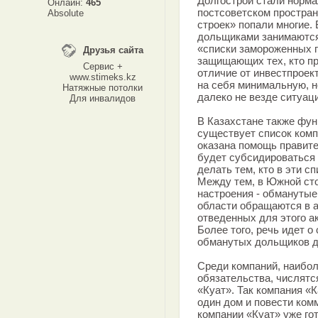
Долгострои стали норм
Онлайн:
465
постсоветском простра
Absolute
строек» попали многие. 
дольщиками занимаются
«списки замороженных п
Друзья сайта
защищающих тех, кто пр
Сервис +
отличие от инвестпроект
www.stimeks.kz
на себя минимальную, н
Натяжные потолки
далеко не везде ситуац
Для инвалидов
В Казахстане также фу
существует список комп
оказана помощь правите
будет субсидироваться з
делать тем, кто в эти с
Между тем, в Южной сто
настроения - обмануты
области обращаются в а
отведенных для этого а
Более того, речь идет о
обманутых дольщиков дл
Среди компаний, наибо
обязательства, числятс
«Куат». Так компания «
один дом и повести ком
компании «Куат» уже го