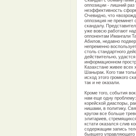
оппозиции - лишний раз
неэффективность сформ
Очевидно, что «возрож
оппозиция не преминет 
скандалу. Представите
уже вовсю работают над
оппонентам Имангали Та
Абилов, недавно подвер
непременно воспользует
столь стандартного дейс
действительно, удастся
информационном простра
Казахстане живее всех 
Шанырак. Кого там толь
исход этого громкого с
так и не оказали.
Кроме того, события во
нам еще одну проблему:
корейской диаспоры, р
нишами, в политику. Св
кругом все больше трев
элитариев, стремящихся 
кстати оказался слив к
содержащим запись тел
бывшего управляющего 