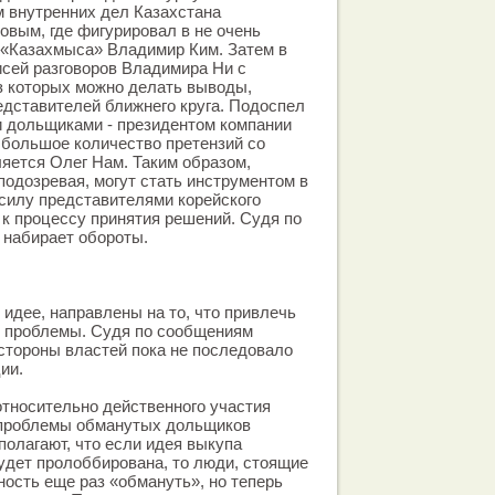
 внутренних дел Казахстана
вым, где фигурировал в не очень
 «Казахмыса» Владимир Ким. Затем в
исей разговоров Владимира Ни с
з которых можно делать выводы,
дставителей ближнего круга. Подоспел
и дольщиками - президентом компании
е большое количество претензий со
яется Олег Нам. Таким образом,
подозревая, могут стать инструментом в
силу представителями корейского
 к процессу принятия решений. Судя по
е набирает обороты.
 идее, направлены на то, что привлечь
й проблемы. Судя по сообщениям
стороны властей пока не последовало
ии.
тносительно действенного участия
 проблемы обманутых дольщиков
полагают, что если идея выкупа
удет пролоббирована, то люди, стоящие
ность еще раз «обмануть», но теперь