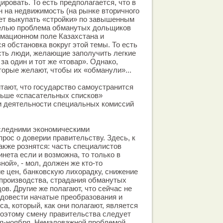
дировать. То есть предполагается, что в
 на недвижимость (на рынке вторичного
ет выкупать «стройки» по завышенным
целью проблема обманутых дольщиков
рмационном поле Казахстана и
я обстановка вокруг этой темы. То есть
сть люди, желающие заполучить легкие
 за один и тот же «товар». Однако,
торые желают, чтобы их «обманули»...
тают, что государство самоустранится
льше «спасательных списков»
и деятельности специальных комиссий
оследними экономическими
рос о доверии правительству. Здесь, к
также рознятся: часть специалистов
инета если и возможна, то только в
ной», - мол, должен же кто-то
е цен, банковскую лихорадку, снижение
производства, страдания обманутых
ов. Другие же полагают, что сейчас не
 довести начатые преобразования и
са, который, как они полагают, является
Поэтому смену правительства следует
ря-ноября. Немаловажной проблемой