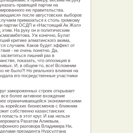
 указать правящей партии на
ированного ею правительства.
дающаяся» после августовских выборов
случаем примазаться к столь громкому
ли партии ОСДП и «Настоящий Ак Жол»
 этим. На руку он и политическим
смагамбетова. Уж конечно, Булат
гший критике алматинского акима,
ся случаем. Каков будет эффект от
твия - не очень понятно. Да,
 засветиться лишний раз в
нстве, показать, что оппозиция в
живых. И, в общем-то, все! Вспомним
ко не было?! Но реального влияния на
кандала его посредственные участники
круг замороженных строек открывает
 все более активное вхождение
анее ограничивающейся экономическими
язь корейских бизнесменов с ближним
ожит собственно казахстанских
попасть в этот круг. И как нельзя
омпромата Рахатом Алиевым,
ефонного разговора Владимира Ни,
делами президента Нурсултана