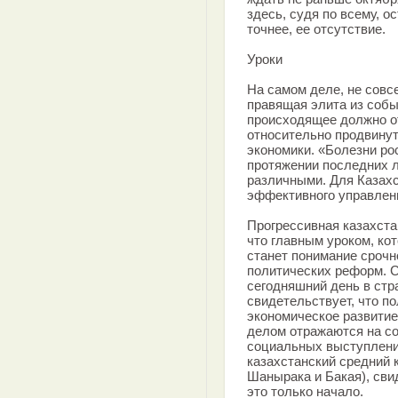
здесь, судя по всему, о
точнее, ее отсутствие.
Уроки
На самом деле, не совс
правящая элита из собы
происходящее должно о
относительно продвинут
экономики. «Болезни рос
протяжении последних л
различными. Для Казахст
эффективного управлен
Прогрессивная казахста
что главным уроком, ко
станет понимание сроч
политических реформ. 
сегодняшний день в ст
свидетельствует, что п
экономическое развитие
делом отражаются на со
социальных выступлени
казахстанский средний 
Шанырака и Бакая), сви
это только начало.