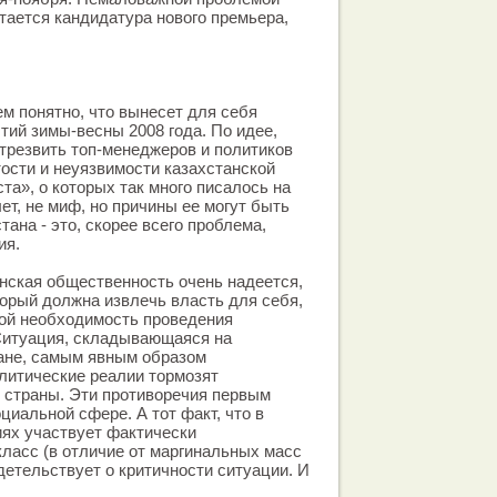
стается кандидатура нового премьера,
ем понятно, что вынесет для себя
тий зимы-весны 2008 года. По идее,
трезвить топ-менеджеров и политиков
ости и неуязвимости казахстанской
та», о которых так много писалось на
ет, не миф, но причины ее могут быть
ана - это, скорее всего проблема,
ия.
нская общественность очень надеется,
торый должна извлечь власть для себя,
ной необходимость проведения
Ситуация, складывающаяся на
ране, самым явным образом
олитические реалии тормозят
 страны. Эти противоречия первым
циальной сфере. А тот факт, что в
ях участвует фактически
класс (в отличие от маргинальных масс
детельствует о критичности ситуации. И