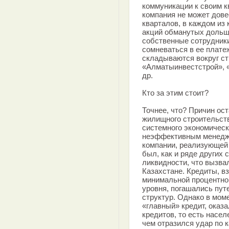
коммуникации к своим кв
компания не может дове
кварталов, в каждом из
акций обманутых дольщ
собственные сотрудник
сомневаться в ее плате
складываются вокруг с
«Алматыинвестстрой», «
др.
Кто за этим стоит?
Точнее, что? Причин ос
жилищного строительств
системного экономическ
неэффективным менеджм
компании, реализующей 
был, как и ряде других 
ликвидности, что вызва
Казахстане. Кредиты, в
минимальной процентной
уровня, погашались пут
структур. Однако в моме
«главный» кредит, оказ
кредитов, то есть насел
чем отразился удар по 