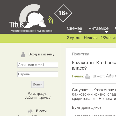
Свежее
Читаемое
2 суток
Неделя
1/2меся
Политика
Вход в систему
Казахстан: Кто бро
класс?
Абв
Печать:
Шрифт:
Ситуация в Казахстане 
Регистрация
банковский кризис, спа
Забыли пароль?
кредитования. Но негат
Бунт дольщиков
В сети