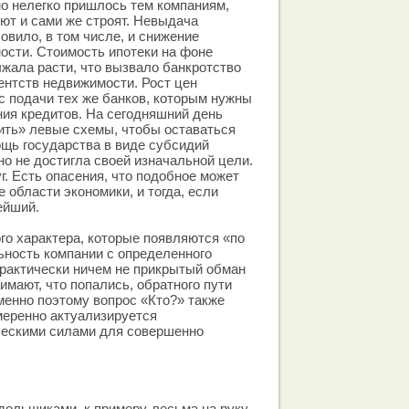
о нелегко пришлось тем компаниям,
ют и сами же строят. Невыдача
овило, в том числе, и снижение
ости. Стоимость ипотеки на фоне
жала расти, что вызвало банкротство
ентств недвижимости. Рост цен
с подачи тех же банков, которым нужны
ия кредитов. На сегодняшний день
ить» левые схемы, чтобы оставаться
ощь государства в виде субсидий
но не достигла своей изначальной цели.
г. Есть опасения, что подобное может
е области экономики, и тогда, если
ейший.
ого характера, которые появляются «по
ьность компании с определенного
рактически ничем не прикрытый обман
имают, что попались, обратного пути
Именно поэтому вопрос «Кто?» также
амеренно актуализируется
ескими силами для совершенно
ольщиками, к примеру, весьма на руку