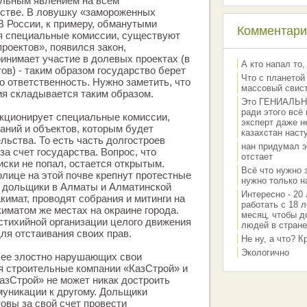
альным явлением на всем
нстве. В ловушку «замороженных
В России, к примеру, обманутыми
Комментарии
 специальные комиссии, существуют
роектов», появился закон,
инимает участие в долевых проектах (в
А кто напал то,
ов) - таким образом государство берет
Что с планетой
о ответственность. Нужно заметить, что
массовый свис
ия складывается таким образом.
Это ГЕНИАЛЬНО 
ради этого всё
нкционирует специальные комиссии,
эксперт даже н
аний и объектов, которым будет
казахстан наст
льства. То есть часть долгостроев
нан придумал э
а счет государства. Вопрос, что
отстает
писки не попал, остается открытым.
Всё что нужно 
лице на этой почве крепнут протестные
нужно только на
е дольщики в Алматы и Алматинской
Интересно - 20 
кимат, проводят собрания и митинги на
работать с 18 л
киматом же местах на окраине города.
месяц, чтобы д
 стихийной организации целого движения
людей в стране
я отстаивания своих прав.
Не ну, а что? 
Экологично
лее злостно нарушающих свои
я строительные компании «КазСтрой» и
КазСтрой» не может никак достроить
муникации к другому. Дольщики
товы за свой счет провести