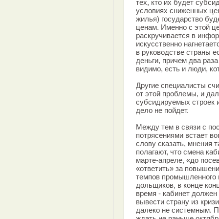
тех, кто их будет субси
условиях сниженных цен
жилья) государство буд
ценам. Именно с этой 
раскручивается в инфо
искусственно нагнетаетс
в руководстве страны е
деньги, причем два раза
видимо, есть и люди, ко
Другие специалисты счи
от этой проблемы, и да
субсидируемых строек 
дело не пойдет.
Между тем в связи с п
потрясениями встает воп
слову сказать, мнения 
полагают, что смена каб
марте-апреле, «до посев
«ответить» за повышени
темпов промышленного 
дольщиков, в конце конц
время - кабинет должен
вывести страну из кризи
далеко не системным. 
ждать не раньше октяб