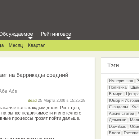
Обсуждаемое
Рейтинговое
ца
Месяц
Квартал
Тэги
сает на баррикады средний
Империя зла
Политика
Шым
Абв
Абв
В мире
Центр
dead
25 Марта 2008 в 15:25:29
Юмор и Истори
Скандалы
Кул
накаляется с каждым днем. Рост цен,
д на рынке недвижимости и ипотечного
Архив статей
ивные процессы грозят пойти дальше.
Девчонки
Мал
Download
Обм
Блоги
Гостева