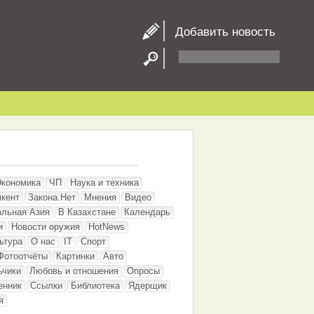
Добавить новость
Экономика
ЧП
Наука и техника
кент
Закона.Нет
Мнения
Видео
альная Азия
В Казахстане
Календарь
и
Новости оружия
HotNews
ьтура
О нас
IT
Спорт
Фотоотчёты
Картинки
Авто
ьчики
Любовь и отношения
Опросы
енник
Ссылки
Библиотека
Ядерщик
я