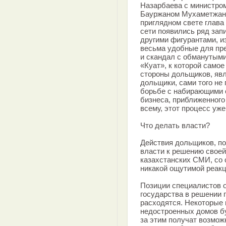
Назарбаева с министром
Бауржаном Мухаметжано
приглядном свете глава
сети появились ряд зап
другими фигурантами, и
весьма удобные для пре
и скандал с обманутым
«Куат», к которой само
стороны дольщиков, явл
дольщики, сами того не 
борьбе с набирающими 
бизнеса, приближенного
всему, этот процесс уж
Что делать власти?
Действия дольщиков, по
власти к решению свое
казахстанских СМИ, со 
никакой ощутимой реакц
Позиции специалистов о
государства в решении
расходятся. Некоторые 
недостроенных домов б
за этим получат возмож