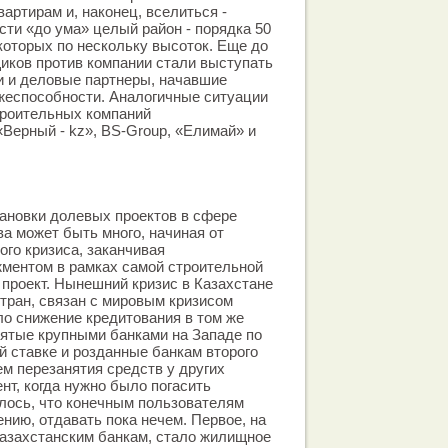
артирам и, наконец, вселиться -
сти «до ума» целый район - порядка 50
 которых по нескольку высоток. Еще до
иков против компании стали выступать
и и деловые партнеры, начавшие
жеспособности. Аналогичные ситуации
троительных компаний
Верный - kz», BS-Group, «Елимай» и
тановки долевых проектов в сфере
а может быть много, начиная от
ого кризиса, заканчивая
ентом в рамках самой строительной
проект. Нынешний кризис в Казахстане
стран, связан с мировым кризисом
ло снижение кредитования в том же
зятые крупными банками на Западе по
 ставке и розданные банкам второго
ем перезанятия средств у других
нт, когда нужно было погасить
алось, что конечным пользователям
ению, отдавать пока нечем. Первое, на
казахстанским банкам, стало жилищное