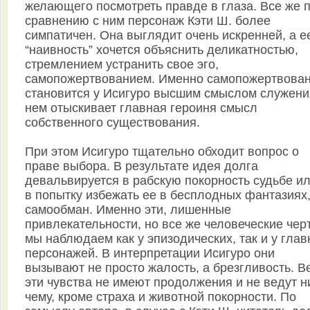
желающего посмотреть правде в глаза. Все же 
сравнению с ним персонаж Кэти Ш. более
симпатичен. Она выглядит очень искренней, а е
“наивность” хочется объяснить деликатностью,
стремлением устранить свое эго,
самопожертвованием. Именно самопожертвова
становится у Исигуро высшим смыслом служени
нем отыскивает главная героиня смысл
собственного существования.
При этом Исигуро тщательно обходит вопрос о
праве выбора. В результате идея долга
девальвируется в рабскую покорность судьбе и
в попытку избежать ее в бесплодных фантазиях,
самообман. Именно эти, лишенные
привлекательности, но все же человеческие чер
мы наблюдаем как у эпизодических, так и у гла
персонажей. В интерпретации Исигуро они
вызывают не просто жалость, а брезгливость. В
эти чувства не имеют продолжения и не ведут н
чему, кроме страха и животной покорности. По