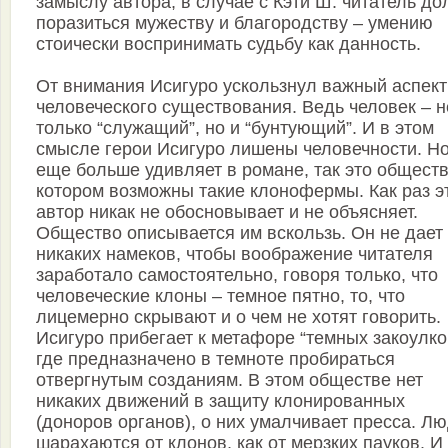
замыслу автора, в случае с Кэти Ш. читатель д
поразиться мужеству и благородству – умению
стоически воспринимать судьбу как данность.
От внимания Исигуро ускользнул важный аспект
человеческого существования. Ведь человек – н
только “служащий”, но и “бунтующий”. И в этом
смысле герои Исигуро лишены человечности. Но
еще больше удивляет в романе, так это обществ
котором возможны такие клонофермы. Как раз э
автор никак не обосновывает и не объясняет.
Общество описывается им вскользь. Он не дает
никаких намеков, чтобы воображение читателя
заработало самостоятельно, говоря только, что
человеческие клоны – темное пятно, то, что
лицемерно скрывают и о чем не хотят говорить.
Исигуро прибегает к метафоре “темных закоулко
где предназначено в темноте пробираться
отвергнутым созданиям. В этом обществе нет
никаких движений в защиту клонированных
(доноров органов), о них умалчивает пресса. Л
шарахаются от клонов, как от мерзких пауков. И