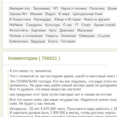
Империя зла
Экономика
ЧП
Наука и техника
Политика
Шымк
Закона.Нет
Мнения
Видео
В мире
Центральная Азия
В Казахстане
Календарь
Юмор и Истории
Новости оружия
HotNews
Скандалы
Культура
О нас
IT
Спорт
Архив статей
Фотоотчёты
Картинки
Авто
Девчонки
Мальчики
Любовь и отношения
Опросы
Download
Обменник
Ссылки
Библиотека
Ядерщик
Блоги
Гостевая
Комментарии ( 786821 )
А кто напал то, непонятно
Что с планетой не так последнее время, какой-то массовый свист
Это ГЕНИАЛЬНО господа. Кто бы мог подумать, что ради этого вс
затевалось. Ни один наш шибко умный эксперт даже не догадывал
Все то думали, что жана казахстан наступит
нан придумал этот трюк путин повторил вот и токаев не отстает
Всё что нужно знать про наше государство. Надеяться нужно толь
себя. Не будет у нас пенсии.
Интересно - 20 лет 6 670 000 тенге. Получается надо работать с 18
И зарплата должна быть 2 800 000 в месяц, чтобы достичь порога
достаточности. Как много людей в стране получают такую зарплат