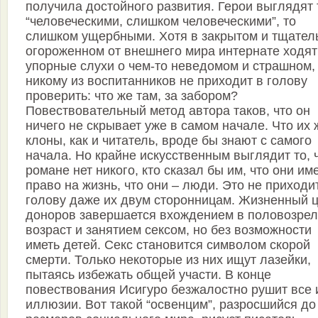
получила достойного развития. Герои выглядят 
“человеческими, слишком человеческими”, то
слишком ущербными. Хотя в закрытом и тщател
огороженном от внешнего мира интернате ходят
упорные слухи о чем-то неведомом и страшном,
никому из воспитанников не приходит в голову
проверить: что же там, за забором?
Повествовательный метод автора таков, что он
ничего не скрывает уже в самом начале. Что их 
клоны, как и читатель, вроде бы знают с самого
начала. Но крайне искусственным выглядит то, 
романе нет никого, кто сказал бы им, что они им
право на жизнь, что они – люди. Это не приходи
голову даже их двум сторонницам. Жизненный 
доноров завершается вхождением в половозре
возраст и занятием сексом, но без возможности
иметь детей. Секс становится символом скорой
смерти. Только некоторые из них ищут лазейки,
пытаясь избежать общей участи. В конце
повествования Исигуро безжалостно рушит все 
иллюзии. Вот такой “освенцим”, разросшийся до