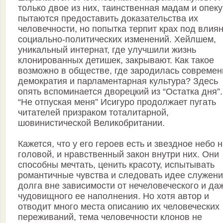
только двое из них, таинственная мадам и опек
пытаются предоставить доказательства их
человечности, но попытка терпит крах под влия
социально-политических изменений. Хейлшем,
уникальный интернат, где улучшили жизнь
клонированных детишек, закрывают. Как такое
возможно в обществе, где зародилась современ
демократия и парламентарная культура? Здесь
опять вспоминается дворецкий из “Остатка дня”.
“Не отпуская меня” Исигуро продолжает пугать
читателей призраком тоталитарной,
шовинистической Великобритании.
Кажется, что у его героев есть и звездное небо 
головой, и нравственный закон внутри них. Они
способны мечтать, ценить красоту, испытывать
романтичные чувства и следовать идее служени
долга вне зависимости от нечеловеческого и да
чудовищного ее наполнения. Но хотя автор и
отводит много места описанию их человеческих
переживаний, тема человечности клонов не