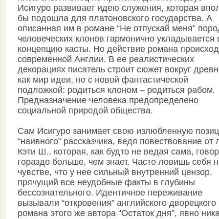
Исигуро развивает идею служения, которая впо
бы подошла для платоновского государства. А
описанная им в романе “Не отпускай меня” поро
человеческих клонов гармонично укладывается 
концепцию касты. Но действие романа происход
современной Англии. В ее реалистических
декорациях писатель строит сюжет вокруг древ
как мир идеи, но с новой фантастической
подложкой: родиться клоном – родиться рабом.
Предназначение человека предопределено
социальной природой общества.
Сам Исигуро занимает свою излюбленную пози
“наивного” рассказчика, ведя повествование от 
Кэти Ш., которая, как будто не ведая сама, гово
гораздо больше, чем знает. Часто ловишь себя 
чувстве, что у нее сильный внутренний цензор,
прячущий все неудобные факты в глубины
бессознательного. Идентичное переживание
вызывали “откровения” английского дворецкого 
романа этого же автора “Остаток дня”, явно ника