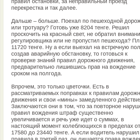
правил остановки, за неправильный проезд
перекрестка и так далее.
Дальше – больше. Поехал по пешеходной доро
или тротуару? Готовь уже 8204 тенге. Решил
проскочить на красный свет, не обратил вниман
регулировщика или не пропустил пешехода? Пл
11720 тенге. Ну а если выехал на встречную пол
создав аварийную обстановку, то готовься к
проверке знаний правил дорожного движения,
предварительно лишившись прав на вождение
сроком на полгода.
Впрочем, это только цветочки. Есть в
рассматриваемых поправках к правилам дорожн
движения и свои «мины» замедленного действи
Заключаются они в том, что за повторное нару
правил вождения штраф существенно
увеличивается и речь уже идет о суммах, в
настоящий момент колеблющихся в пределах о
17580 до 23440 тенге. А если водитель нарушил
правила в третий раз, он лишается права вожде