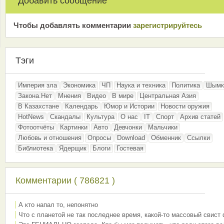
Добавить сообщение
Чтобы добавлять комментарии
зарeгиcтрирyйтeсь
Тэги
Империя зла
Экономика
ЧП
Наука и техника
Политика
Шымк
Закона.Нет
Мнения
Видео
В мире
Центральная Азия
В Казахстане
Календарь
Юмор и Истории
Новости оружия
HotNews
Скандалы
Культура
О нас
IT
Спорт
Архив статей
Фотоотчёты
Картинки
Авто
Девчонки
Мальчики
Любовь и отношения
Опросы
Download
Обменник
Ссылки
Библиотека
Ядерщик
Блоги
Гостевая
Комментарии ( 786821 )
А кто напал то, непонятно
Что с планетой не так последнее время, какой-то массовый свист