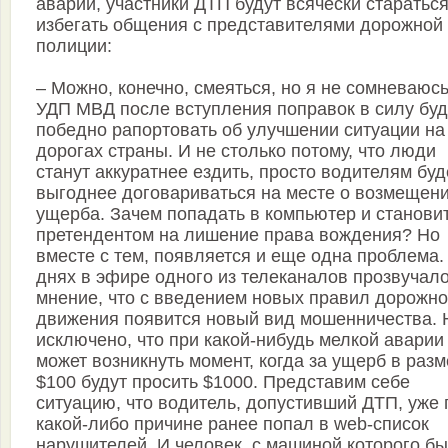
аварии, участники ДТП будут всячески старатьс
избегать общения с представителями дорожной
полиции:
– Можно, конечно, смеяться, но я не сомневаюсь
УДП МВД после вступления поправок в силу буд
победно рапортовать об улучшении ситуации на
дорогах страны. И не столько потому, что люди
станут аккуратнее ездить, просто водителям буд
выгоднее договариваться на месте о возмещен
ущерба. Зачем попадать в компьютер и станови
претендентом на лишение права вождения? Но
вместе с тем, появляется и еще одна проблема.
днях в эфире одного из телеканалов прозвучал
мнение, что с введением новых правил дорожно
движения появится новый вид мошенничества. 
исключено, что при какой-нибудь мелкой аварии
может возникнуть момент, когда за ущерб в раз
$100 будут просить $1000. Представим себе
ситуацию, что водитель, допустивший ДТП, уже 
какой-либо причине ранее попал в web-список
нарушителей. И человек, с машиной которого б