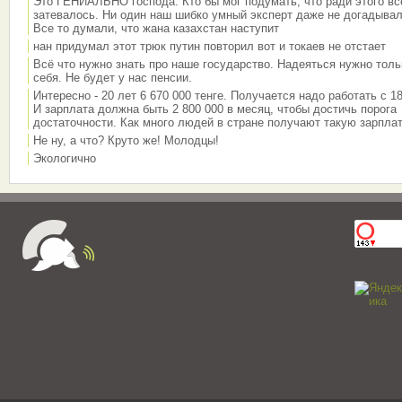
Это ГЕНИАЛЬНО господа. Кто бы мог подумать, что ради этого вс
затевалось. Ни один наш шибко умный эксперт даже не догадывал
Все то думали, что жана казахстан наступит
нан придумал этот трюк путин повторил вот и токаев не отстает
Всё что нужно знать про наше государство. Надеяться нужно толь
себя. Не будет у нас пенсии.
Интересно - 20 лет 6 670 000 тенге. Получается надо работать с 18
И зарплата должна быть 2 800 000 в месяц, чтобы достичь порога
достаточности. Как много людей в стране получают такую зарплат
Не ну, а что? Круто же! Молодцы!
Экологично