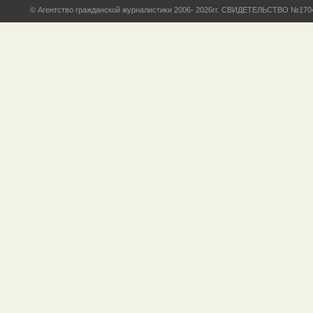
© Агентство гражданской журналистики 2006- 2026гг. СВИДЕТЕЛЬСТВО №17