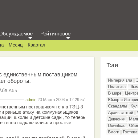
Обсуждаемое
Рейтинговое
ца
Месяц
Квартал
Тэги
с единственным поставщиком
ет обороты.
Империя зла
Политика
Шым
Абв
Абв
В мире
Центр
admin
20 Марта 2008 в 12:29:57
Юмор и Истори
Скандалы
Кул
инственным поставщиком тепла ТЭЦ-3
ли раньше атаку на коммунальщиков
Архив статей
ации, школы и детские сады, то теперь
Девчонки
Мал
ое тепло подключились и простые
Download
Обм
Блоги
Гостева