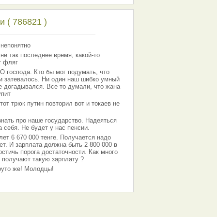
 ( 786821 )
 непонятно
 не так последнее время, какой-то
т фляг
господа. Кто бы мог подумать, что
 и затевалось. Ни один наш шибко умный
е догадывался. Все то думали, что жана
упит
тот трюк путин повторил вот и токаев не
знать про наше государство. Надеяться
 себя. Не будет у нас пенсии.
лет 6 670 000 тенге. Получается надо
ет. И зарплата должна быть 2 800 000 в
остичь порога достаточности. Как много
 получают такую зарплату ?
Круто же! Молодцы!