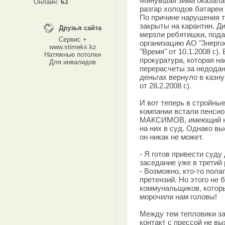
Минувшая зима оказала
Онлайн:
63
разгар холодов батареи
По причине нарушения 
закрыты на карантин. Д
Друзья сайта
мерзли ребятишки, под
Сервис +
организацию АО "3нергоо
www.stimeks.kz
"Время" от 10.1.2008 г.
Натяжные потолки
прокуратура, которая н
Для инвалидов
перерасчеты за недодан
деньгах вернуло в казну
от 28.2.2008 г.).
И вот теперь в стройны
компании встали пенси
МАКСИМОВ, имеющий нем
на них в суд. Однако в
он никак не может.
- Я готов привести суду
заседание уже в третий 
- Возможно, кто-то пола
претензий. Но этого не 
коммунальщиков, котор
морочили нам головы!
Между тем тепловики з
контакт с прессой не вы