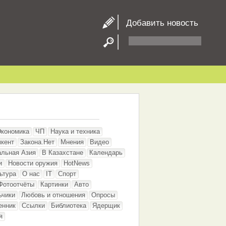
Добавить новость
Экономика
ЧП
Наука и техника
кент
Закона.Нет
Мнения
Видео
альная Азия
В Казахстане
Календарь
и
Новости оружия
HotNews
ьтура
О нас
IT
Спорт
Фотоотчёты
Картинки
Авто
ьчики
Любовь и отношения
Опросы
енник
Ссылки
Библиотека
Ядерщик
я