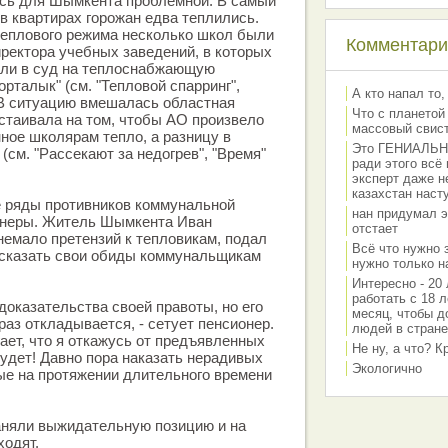
сь для Шымкента проблемной. В самый
 в квартирах горожан едва теплились.
теплового режима несколько школ были
Комментарии
иректора учебных заведений, в которых
али в суд на теплоснабжающую
рталык" (см. "Тепловой спарринг",
А кто напал то,
). В ситуацию вмешалась областная
Что с планетой
астаивала на том, чтобы АО произвело
массовый свис
ное школярам тепло, а разницу в
Это ГЕНИАЛЬНО 
 (см. "Рассекают за недогрев", "Время"
ради этого всё
эксперт даже н
казахстан наст
е ряды противников коммунальной
нан придумал э
онеры. Житель Шымкента Иван
отстает
ало претензий к тепловикам, подал
Всё что нужно 
ысказать свои обиды коммунальщикам
нужно только на
Интересно - 20 
работать с 18 л
 доказательства своей правоты, но его
месяц, чтобы д
раз откладывается, - сетует пенсионер.
людей в стране
гает, что я откажусь от предъявленных
Не ну, а что? 
будет! Давно пора наказать нерадивых
Экологично
ые на протяжении длительного времени
аняли выжидательную позицию и на
ходят.