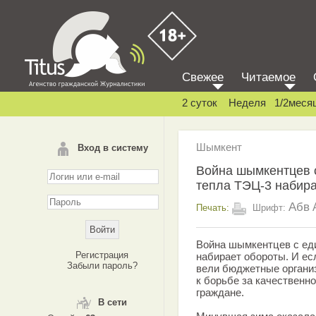
Свежее
Читаемое
2 суток
Неделя
1/2меся
Шымкент
Вход в систему
Война шымкентцев 
тепла ТЭЦ-3 набира
Абв
Печать:
Шрифт:
Война шымкентцев с ед
Регистрация
набирает обороты. И ес
Забыли пароль?
вели бюджетные организ
к борьбе за качественн
граждане.
В сети