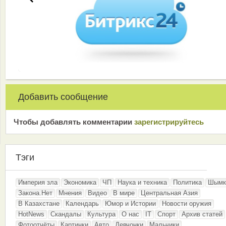
Добавить сообщение
Чтобы добавлять комментарии
зарeгиcтрирyйтeсь
Тэги
Империя зла
Экономика
ЧП
Наука и техника
Политика
Шымк
Закона.Нет
Мнения
Видео
В мире
Центральная Азия
В Казахстане
Календарь
Юмор и Истории
Новости оружия
HotNews
Скандалы
Культура
О нас
IT
Спорт
Архив статей
Фотоотчёты
Картинки
Авто
Девчонки
Мальчики