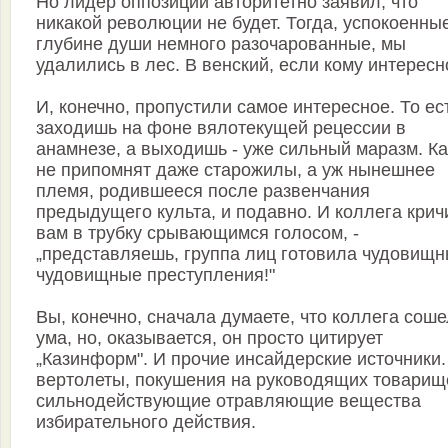
Но лидер оппозиции авторитетно заявил, что
никакой революции не будет. Тогда, успокоенные
глубине души немного разочарованные, мы
удалились в лес. В венский, если кому интересн
И, конечно, пропустили самое интересное. То ес
заходишь на фоне вялотекущей рецессии в
анамнезе, а выходишь - уже сильный маразм. Ка
не припомнят даже старожилы, а уж нынешнее
племя, родившееся после развенчания
предыдущего культа, и подавно. И коллега крич
вам в трубку срывающимся голосом, -
„представляешь, группа лиц готовила чудовищн
чудовищные преступления!"
Вы, конечно, сначала думаете, что коллега соше
ума, но, оказывается, он просто цитирует
„Казинформ". И прочие инсайдерские источники.
вертолеты, покушения на руководящих товарищ
сильнодействующие отравляющие вещества
избирательного действия.