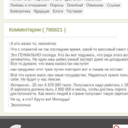
Любовь и отношения
Опросы
Download
Обменник
Ссылки
Библиотека
Ядерщик
Блоги
Гостевая
Комментарии ( 786821 )
А кто напал то, непонятно
Что с планетой не так последнее время, какой-то массовый свист
Это ГЕНИАЛЬНО господа. Кто бы мог подумать, что ради этого вс
затевалось. Ни один наш шибко умный эксперт даже не догадывал
Все то думали, что жана казахстан наступит
нан придумал этот трюк путин повторил вот и токаев не отстает
Всё что нужно знать про наше государство. Надеяться нужно толь
себя. Не будет у нас пенсии.
Интересно - 20 лет 6 670 000 тенге. Получается надо работать с 18
И зарплата должна быть 2 800 000 в месяц, чтобы достичь порога
достаточности. Как много людей в стране получают такую зарплат
Не ну, а что? Круто же! Молодцы!
Экологично