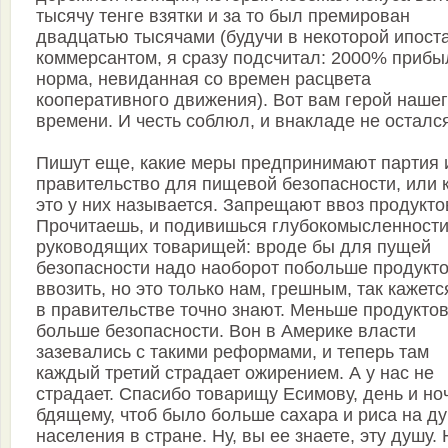
тысячу тенге взятки и за то был премирован
двадцатью тысячами (будучи в некоторой ипост
коммерсантом, я сразу подсчитал: 2000% прибы
норма, невиданная со времен расцвета
кооперативного движения). Вот вам герой наше
времени. И честь соблюл, и внакладе не осталс
Пишут еще, какие меры предпринимают партия 
правительство для пищевой безопасности, или 
это у них называется. Запрещают ввоз продукто
Прочитаешь, и подивишься глубокомысленност
руководящих товарищей: вроде бы для пущей
безопасности надо наоборот побольше продукт
ввозить, но это только нам, грешным, так кажетс
в правительстве точно знают. Меньше продуктов
больше безопасности. Вон в Америке власти
зазевались с такими реформами, и теперь там
каждый третий страдает ожирением. А у нас не
страдает. Спасибо товарищу Есимову, день и но
бдящему, чтоб было больше сахара и риса на д
населения в стране. Ну, вы ее знаете, эту душу. 