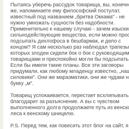
Пытаясь уберечь рассудок товарища, вы, конечн
же, напоминаете ему философский постулат,
известный под названием „бритва Оккама" - не
нужно умножать сущности без надобности.
Применительно к нашему случаю - зачем изыски
сильнодействующие вещества, если можно про
подсыпать дихлофоса в бешбармак, и дело с
концом? Я сам несколько раз наблюдал трапезы
которых злодеи сидели бок о бок с руководящи
товарищами и преспокойно могли бы подсыпать
Если бы имели такие планы. Все эти заговоры
придумали, как любому младенцу известно, „на
силовики". Они же маразматики, они же чудаки 
букву „м".
Товарищ успокаивается, перестает всхлипывать
благодарит за разъяснение. А вы с чувством
выполненного долга продолжаете путь из венск
леса к венскому шницелю.
P.S. Перед тем, как повесить этот блог на сайт, я