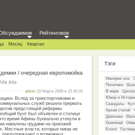
Обсуждаемое
Рейтинговое
ца
Месяц
Квартал
Тэги
идемии / очередная европомойка
Империя зла
Абв
Абв
Политика
Шым
admin
19 Марта 2008 в 15:45:02
В мире
Центр
Юмор и Истори
щики. Вслед за транспортниками и
 коммунальных служб решили прервать
Скандалы
Кул
 против предстоящей реформы
Архив статей
сеобщий бунт был объявлен в столице
Девчонки
Мал
 это время Афины буквально утонули в
Download
Обм
ми навалены грудами на проезжей
ах. Местные власти, которые никак не
Блоги
Гостева
ы, предупреждают о возможных