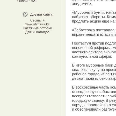
Онлайн:
921
эпидемиях.
«Мусорный бунт», начав
Друзья сайта
набирает обороты. Ком
Сервис +
продлить акцию еще на
www.stimeks.kz
Натяжные потолки
«Забастовка поставила п
Для инвалидов
вправе мешать власти 
Протестуя против подго
пенсионной реформы, м
частного сектора эконо
коммунальной сферы.
В итоге мусорные баки 
свалены в кучу на проез
районов города из-за т
держат окна плотно за
В воскресенье часть ко
многодневную забастовк
воспрепятствовать при
городскую свалку. В ре
наряды полицейского сп
и обеспечивали разгруз