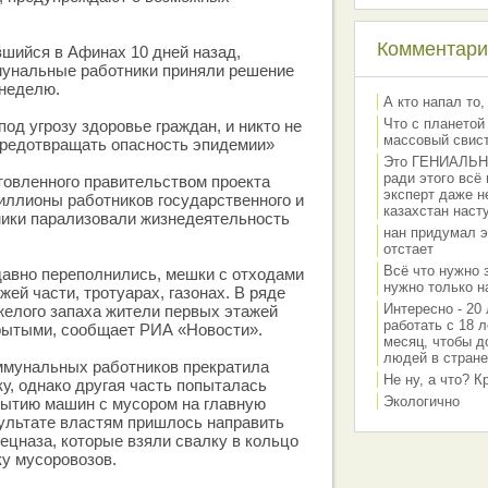
Комментарии
шийся в Афинах 10 дней назад,
мунальные работники приняли решение
 неделю.
А кто напал то,
Что с планетой
од угрозу здоровье граждан, и никто не
массовый свис
предотвращать опасность эпидемии»
Это ГЕНИАЛЬНО 
ради этого всё
товленного правительством проекта
эксперт даже н
иллионы работников государственного и
казахстан наст
мики парализовали жизнедеятельность
нан придумал э
отстает
Всё что нужно 
давно переполнились, мешки с отходами
нужно только на
жей части, тротуарах, газонах. В ряде
Интересно - 20 
яжелого запаха жители первых этажей
работать с 18 л
крытыми, сообщает РИА «Новости».
месяц, чтобы д
людей в стране
ммунальных работников прекратила
Не ну, а что? 
у, однако другая часть попыталась
Экологично
бытию машин с мусором на главную
зультате властям пришлось направить
ецназа, которые взяли свалку в кольцо
ку мусоровозов.