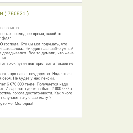
 ( 786821 )
 непонятно
 не так последнее время, какой-то
т фляг
господа. Кто бы мог подумать, что
 и затевалось. Ни один наш шибко умный
е догадывался. Все то думали, что жана
упит
тот трюк путин повторил вот и токаев не
знать про наше государство. Надеяться
 себя. Не будет у нас пенсии.
лет 6 670 000 тенге. Получается надо
ет. И зарплата должна быть 2 800 000 в
остичь порога достаточности. Как много
 получают такую зарплату ?
Круто же! Молодцы!