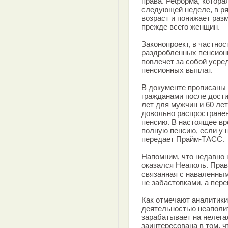
права. Реформа, котора
следующей неделе, в р
возраст и понижает разм
прежде всего женщин.
Законопроект, в частно
раздробленных пенсионн
повлечет за собой усре
пенсионных выплат.
В документе прописаны
гражданами после дости
лет для мужчин и 60 ле
довольно распространен
пенсию. В настоящее вр
полную пенсию, если у 
передает Прайм-ТАСС.
Напомним, что недавно 
оказался Неаполь. Прав
связанная с наваленным
не забастовками, а пер
Как отмечают аналитики
деятельностью неаполит
зарабатывает на нелега
заинтересована в том, 