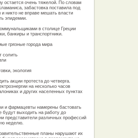
у остается очень тяжелой. По словам
ламаниса, забастовка поставила под
н и никто не вправе мешать власти
ть эпидемии.
коммунальщиками в столице Греции
ки, банкиры и транспортники.
ые грязные города мира
т солить
мли
овки, экология
ить акции протеста до четверга.
ктроэнергии на несколько часов
лониках и других населенных пунктах
ачи и фармацевты намерены бастовать
е будут выходить на работу до
ии представители различных профессий
ую неделю.
правительственные планы нарушают их