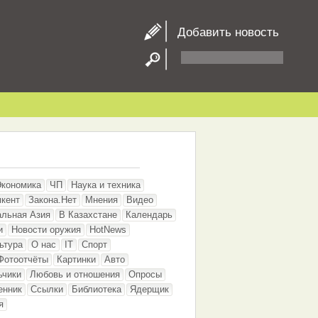
Добавить новость
Экономика
ЧП
Наука и техника
кент
Закона.Нет
Мнения
Видео
альная Азия
В Казахстане
Календарь
и
Новости оружия
HotNews
ьтура
О нас
IT
Спорт
Фотоотчёты
Картинки
Авто
ьчики
Любовь и отношения
Опросы
енник
Ссылки
Библиотека
Ядерщик
я