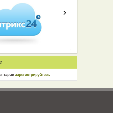
е
ентарии
зарeгиcтрирyйтeсь