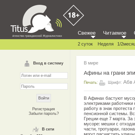
Свежее
Читаемое
2 суток
Неделя
1/2меся
В мире
Вход в систему
Афины на грани эп
Абв
Печать:
Шрифт:
В Афинах бастуют мусор
электриками работники
работу в знак протеста
Регистрация
пенсионной системы. В
Забыли пароль?
Греции еще 7 марта. За
мусоре: мешки с отхода
части, тротуарах, газон
В сети
могут расчистить улиц