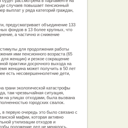
я будет рассмотрена в парламенте на
яде случаев повышает пенсионный
ер выплат у ряда категорий граждан,
сти, предусматривает объединение 133
ых фондов в 13 более крупных, что
днение, а частично и снижение
 стимулы для продолжения работы
жения ими пенсионного возраста (65
т для женщин) и резкое сокращение
ной практики досрочного выхода на
емя женщина может получить в 50 лет
нее есть несовершеннолетние дети,
на грани экологической катастрофы
да, там чрезвычайная ситуация,
и на улицах отходами, была вызвана
еполненностью городских свалок.
, в первую очередь это было связано с
анской мафии, которая активно
льной утилизации отходов и
чтобы положение дел не менялось.