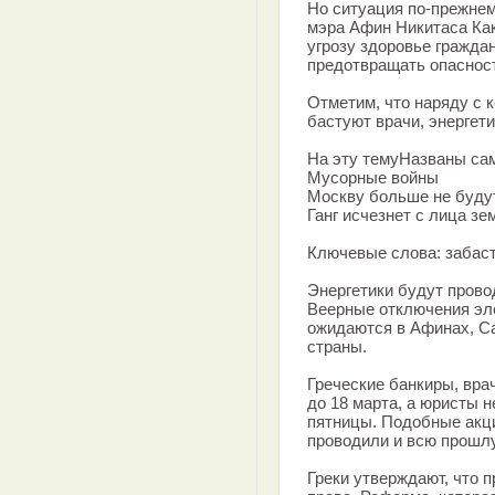
Но ситуация по-прежнем
мэра Афин Никитаса Как
угрозу здоровье гражда
предотвращать опаснос
Отметим, что наряду с 
бастуют врачи, энергети
На эту темуНазваны сам
Мусорные войны
Москву больше не буду
Ганг исчезнет с лица зе
Ключевые слова: забаст
Энергетики будут провод
Веерные отключения эле
ожидаются в Афинах, Са
страны.
Греческие банкиры, вр
до 18 марта, а юристы н
пятницы. Подобные акц
проводили и всю прошл
Греки утверждают, что 