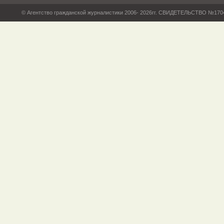
© Агентство гражданской журналистики 2006- 2026гг. СВИДЕТЕЛЬСТВО №17