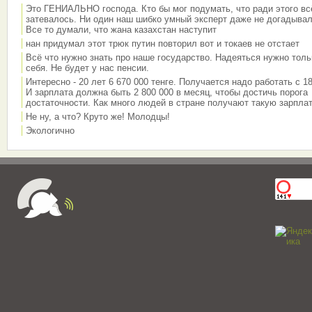
Это ГЕНИАЛЬНО господа. Кто бы мог подумать, что ради этого вс
затевалось. Ни один наш шибко умный эксперт даже не догадывал
Все то думали, что жана казахстан наступит
нан придумал этот трюк путин повторил вот и токаев не отстает
Всё что нужно знать про наше государство. Надеяться нужно толь
себя. Не будет у нас пенсии.
Интересно - 20 лет 6 670 000 тенге. Получается надо работать с 18
И зарплата должна быть 2 800 000 в месяц, чтобы достичь порога
достаточности. Как много людей в стране получают такую зарплат
Не ну, а что? Круто же! Молодцы!
Экологично