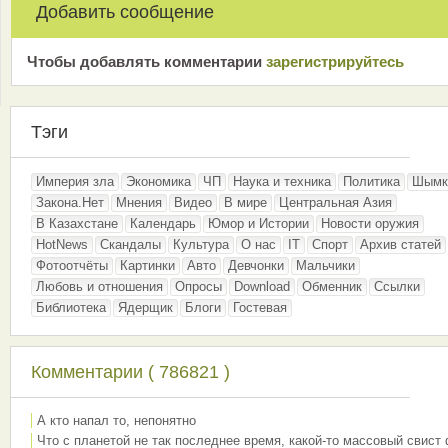
Добавить сообщение
Чтобы добавлять комментарии
зарeгиcтрирyйтeсь
Тэги
Империя зла
Экономика
ЧП
Наука и техника
Политика
Шымк
Закона.Нет
Мнения
Видео
В мире
Центральная Азия
В Казахстане
Календарь
Юмор и Истории
Новости оружия
HotNews
Скандалы
Культура
О нас
IT
Спорт
Архив статей
Фотоотчёты
Картинки
Авто
Девчонки
Мальчики
Любовь и отношения
Опросы
Download
Обменник
Ссылки
Библиотека
Ядерщик
Блоги
Гостевая
Комментарии ( 786821 )
А кто напал то, непонятно
Что с планетой не так последнее время, какой-то массовый свист