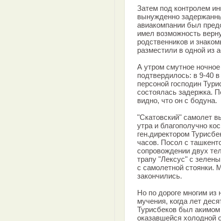
Затем под контролем ин
вынужденно задержанны
авиакомпании был предо
имел возможность верну
родственников и знаком
разместили в одной из а
А утром смутное ночное
подтвердилось: в 9-40 
персоной господин Турис
состоялась задержка. П
видно, что он с бодуна.
"Скатовский" самолет вы
утра и благополучно ко
ген.директором Турисбе
часов. Посол с ташкент
сопровождении двух тел
трапу "Лексус" с зелен
с самолетной стоянки. 
закончились.
Но по дороге многим из
мучения, когда лет дес
Турисбеков был акимом
оказавшейся холодной о