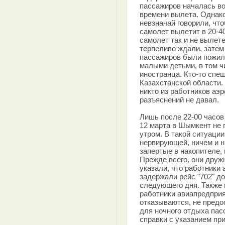
пассажиров началась во
времени вылета. Однако
невзначай говорили, что
самолет вылетит в 20-40
самолет так и не вылет
терпеливо ждали, затем
пассажиров были пожил
малыми детьми, в том ч
иностранца. Кто-то спе
Казахстанской области
никто из работников аэр
разъяснений не давал.
Лишь после 22-00 часов
12 марта в Шымкент не 
утром. В такой ситуаци
нервирующей, ничем и н
запертые в накопителе,
Прежде всего, они дружн
указали, что работники 
задержали рейс "702" до
следующего дня. Также 
работники авиапредприя
отказываются, не предо
для ночного отдыха пас
справки с указанием при