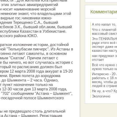
уемости". Для жителей Юга приятным
из этих элитных авиапредприятий
и носит наименование морской
Комментарии
 немногие знают, что владельцами этой
видные гос.чиновники южно-
ждения Терещенко С.А., бывший
А кто напал то,
исбеков З.К., бывший обл.аким, бывший
Что с планетой
Республики Казахстан в Узбекистане.
массовый свис
сского района ЮКО.
Это ГЕНИАЛЬНО 
ради этого всё
краткое изложение истории, достойной
эксперт даже н
ной "Тюлькубасии пикчерс". Из Астаны в
казахстан наст
оянно летают самолеты, в основном
нан придумал э
мым "Скатом". Причем летают с
отстает
е бы ничего, но вот случилась история с
Всё что нужно 
оторый по расписанию должен был
нужно только на
ром 12 марта 2008 года аккурат в 19-20
Интересно - 20 
мени. Время полета до аэродрома
работать с 18 л
е. до Шымкента – 2 часа. Однако,
месяц, чтобы д
т пункт назначения только на
людей в стране
 12-30 часов дня 13 марта 2008 года,
Не ну, а что? 
 "702" сообщением "Астана – Шымкент",
Экологично
о-посадочной полосе Шымкентского
бы не предвещало столь длительной
са Астана – Шымкент. Регистрация