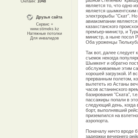
разной степенью "крыш
Онлайн:
1048
является то, что одно 
является шымкентским 
электрорыбы "Скат". Но
Друзья сайта
авиакомпании являются 
Сервис +
казахстанского происхо
www.stimeks.kz
премъер-министр, и Тур
Натяжные потолки
министр, а ныне посол 
Для инвалидов
Оба уроженцы Тюлькуба
Так вот, далее следует 
съемок некогда популяр
Шымкент и обратно пост
обслуживаемые этим са
хорошей загрузкой. И вс
прерванным полетом, к
вылететь из Астаны вече
часов астанинского вре
базирования "Ската", т.
пассажиры попали в это
следующий день, когда в
борт, выполнявший рейс
приземлился на взлетн
аэропорта.
Поначалу ничто вроде 
задержки вечернего рей