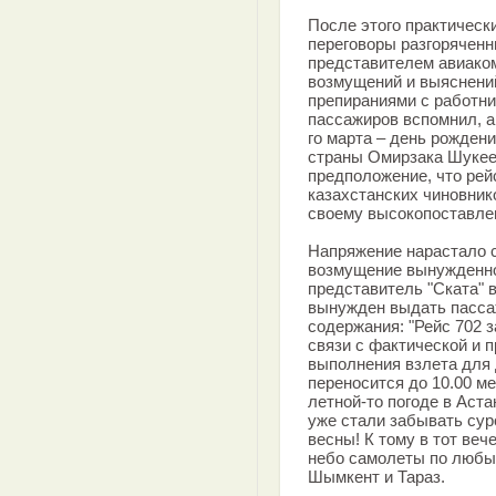
После этого практически
переговоры разгоряченн
представителем авиаком
возмущений и выяснений
препираниями с работни
пассажиров вспомнил, а
го марта – день рождени
страны Омирзака Шукеев
предположение, что рей
казахстанских чиновник
своему высокопоставле
Напряжение нарастало с
возмущение вынужденно
представитель "Ската" 
вынужден выдать пасса
содержания: "Рейс 702 з
связи с фактической и 
выполнения взлета для 
переносится до 10.00 ме
летной-то погоде в Аста
уже стали забывать сур
весны! К тому в тот ве
небо самолеты по любы
Шымкент и Тараз.