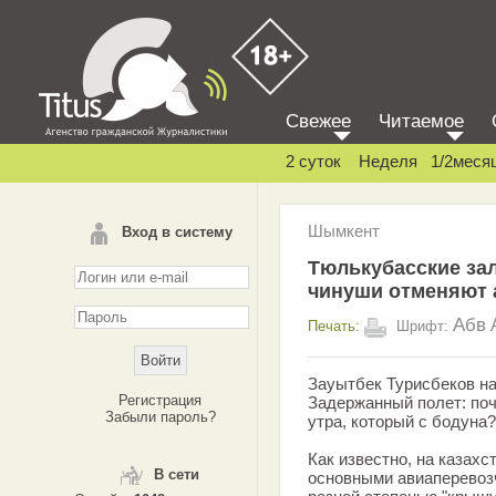
Свежее
Читаемое
2 суток
Неделя
1/2меся
Шымкент
Вход в систему
Тюлькубасские зал
чинуши отменяют
Абв
Печать:
Шрифт:
Зауытбек Турисбеков на
Регистрация
Задержанный полет: поч
Забыли пароль?
утра, который с бодуна?
Как известно, на казах
В сети
основными авиаперевоз