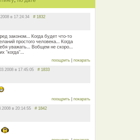
,
йтингу
по дате
.2008 в 17:24:34
# 1832
ред законом... Когда будет что-то
еланий простого человека... Когда
ебя уважать... Вобщем не скоро...
 "когда"...
поощрить
|
покарать
03.2008 в 17:45:05
# 1833
поощрить
|
покарать
3.2008 в 20:14:55
# 1842
поощрить
|
покарать