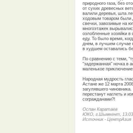
природного газа, без от
от сухих древесных вето
валили деревья, шла ле
ходовым товаром были д
свечки, завозимые на юг
многоэтажек вырывались
озлобленные хозяйки в 
еду. То было время, ко
днем, в лучшем случае п
в худшем оставались бе
По сравнению с теми, "
"задержанная" ночка в 
маленькое приключение,
Народная мудрость гласи
Астане же 12 марта 200
загулявшего чиновника. 
перестанут наглеть и и
согражданами?!
Оспан Каратаев
ЮКО, г.Шымкент, 13.03
Источник - ЦентрАзия