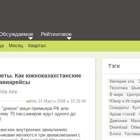
Обсуждаемое
Рейтинговое
ца
Месяц
Квартал
Тэги
еты. Как южноказахстанские
 авиарейсы
Империя зла
Политика
Шым
Абв
Абв
В мире
Центр
admin
14 Марта 2008 в 10:29:46
Юмор и Истори
Скандалы
Кул
 "днюхе" вице-премьера РК или
ему 70 пассажиров ждут одного до
Архив статей
!
Девчонки
Мал
Download
Обм
станских внутренних авиалиниях
Блоги
Гостева
чиками являются три авиакомпании с