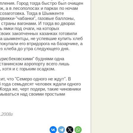
опления. Город тогда быстро был очищен
к, а в лесополосах и парках по ночам
созаготовка. Тогда в Шымкенте
вижки-"чабанки", газовые баллоны,
 страны вагонами. И тогда во дворах
 ямки под очаги, на которых
своих закопченных казанках готовили
гда шымкентцы, не успевшие купить хлеб
окупали его втридорога на базарчике, а
з хлеба до утра следующего дня.
турисбековскими" буднями одна
астанинском аэропорту всего лишь
 хотя и с горьким осадком.
т, что "Семеро одного не ждут". В
8 года семьдесят человек ждали одного
Когда же, черт подери, такие чиновники
змываться над своими простыми
.2008г