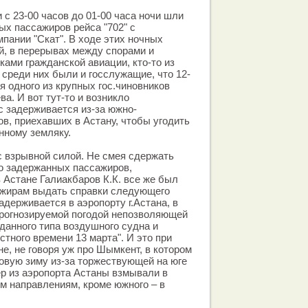
 с 23-00 часов до 01-00 часа ночи шли
ых пассажиров рейса "702" с
пании "Скат". В ходе этих ночных
, в перерывах между спорами и
ками гражданской авиации, кто-то из
 среди них были и госслужащие, что 12-
я одного из крупных гос.чиновников
а. И вот тут-то и возникло
с задерживается из-за южно-
ов, приехавших в Астану, чтобы угодить
нному земляку.
 взрывной силой. Не смея сдержать
 задержанных пассажиров,
в Астане Галиакбаров К.К. все же был
жирам выдать справки следующего
адерживается в аэропорту г.Астана, в
прогнозируемой погодой непозволяющей
данного типа воздушного судна и
стного времени 13 марта". И это при
не, не говоря уж про Шымкент, в котором
овую зиму из-за торжествующей на юге
чер из аэропорта Астаны взмывали в
м направлениям, кроме южного – в