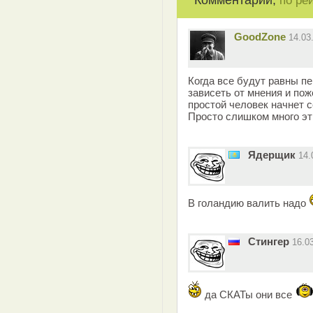
Комментарии,
по ре
GoodZone
14.03
Когда все будут равны пе
зависеть от мнения и пож
простой человек начнет с
Просто слишком много этих
Ядерщик
14.
В голандию валить надо
Стингер
16.0
да СКАТы они все