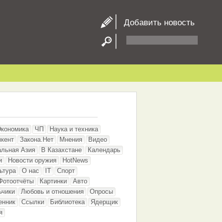
Добавить новость
Экономика
ЧП
Наука и техника
кент
Закона.Нет
Мнения
Видео
альная Азия
В Казахстане
Календарь
и
Новости оружия
HotNews
ьтура
О нас
IT
Спорт
Фотоотчёты
Картинки
Авто
ьчики
Любовь и отношения
Опросы
енник
Ссылки
Библиотека
Ядерщик
я