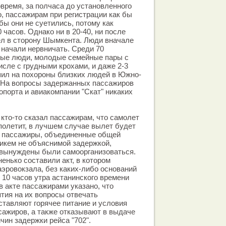
время, за полчаса до установленного
, пассажирам при регистрации как бы
бы они не суетились, потому как
 часов. Однако ни в 20-40, ни после
ел в сторону Шымкента. Люди вначале
 начали нервничать. Среди 70
ые люди, молодые семейные пары с
исле с грудными крохами, и даже 2-3
шил на похороны близких людей в Южно-
. На вопросы задержанных пассажиров
опорта и авиакомпании "Скат" никаких
 кто-то сказал пассажирам, что самолет
полетит, в лучшем случае вылет будет
и пассажиры, объединенные общей
икем не объяснимой задержкой,
 вынуждены были самоорганизоваться.
енько составили акт, в котором
аэровокзала, без каких-либо оснований
 10 часов утра астанинского времени
в акте пассажирами указано, что
тия на их вопросы отвечать
ставляют горячее питание и условия
сажиров, а также отказывают в выдаче
чин задержки рейса "702".