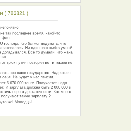
 ( 786821 )
 непонятно
 не так последнее время, какой-то
т фляг
господа. Кто бы мог подумать, что
 и затевалось. Ни один наш шибко умный
е догадывался. Все то думали, что жана
упит
тот трюк путин повторил вот и токаев не
знать про наше государство. Надеяться
 себя. Не будет у нас пенсии.
лет 6 670 000 тенге. Получается надо
ет. И зарплата должна быть 2 800 000 в
остичь порога достаточности. Как много
 получают такую зарплату ?
Круто же! Молодцы!