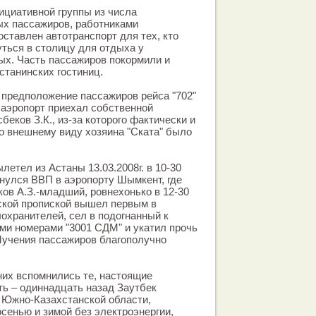
ициативной группы из числа
х пассажиров, работниками
ставлен автотранспорт для тех, кто
ться в столицу для отдыха у
ых. Часть пассажиров покормили и
станинских гостиниц.
 предположение пассажиров рейса "702"
в аэропорт приехал собственной
беков З.К., из-за которого фактически и
о внешнему виду хозяина "Ската" было
летел из Астаны 13.03.2008г. в 10-30
снулся ВВП в аэропорту Шымкент, где
ков А.З.-младший, ровнехонько в 12-30
ской пропиской вышел первым в
охранителей, сел в подогнанный к
ыми номерами "3001 СДМ" и укатил прочь
Мучения пассажиров благополучно
 них вспомнились те, настоящие
ять – одиннадцать назад Заутбек
 Южно-Казахстанской области,
сенью и зимой без электроэнергии,