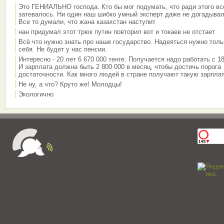
Это ГЕНИАЛЬНО господа. Кто бы мог подумать, что ради этого вс
затевалось. Ни один наш шибко умный эксперт даже не догадывал
Все то думали, что жана казахстан наступит
нан придумал этот трюк путин повторил вот и токаев не отстает
Всё что нужно знать про наше государство. Надеяться нужно толь
себя. Не будет у нас пенсии.
Интересно - 20 лет 6 670 000 тенге. Получается надо работать с 18
И зарплата должна быть 2 800 000 в месяц, чтобы достичь порога
достаточности. Как много людей в стране получают такую зарплат
Не ну, а что? Круто же! Молодцы!
Экологично