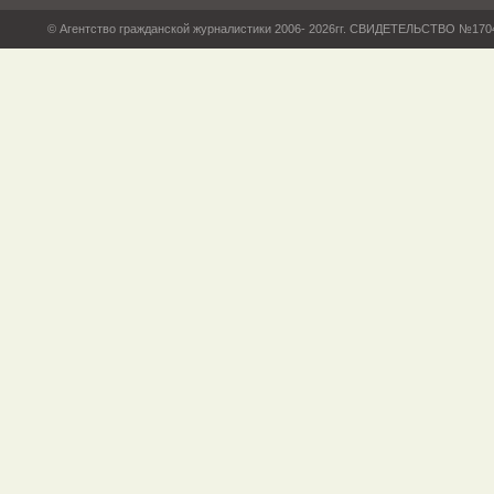
© Агентство гражданской журналистики 2006- 2026гг. СВИДЕТЕЛЬСТВО №17