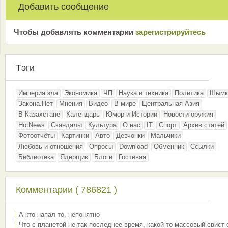
Добавить сообщение
Чтобы добавлять комментарии
зарeгиcтрирyйтeсь
Тэги
Империя зла
Экономика
ЧП
Наука и техника
Политика
Шымк
Закона.Нет
Мнения
Видео
В мире
Центральная Азия
В Казахстане
Календарь
Юмор и Истории
Новости оружия
HotNews
Скандалы
Культура
О нас
IT
Спорт
Архив статей
Фотоотчёты
Картинки
Авто
Девчонки
Мальчики
Любовь и отношения
Опросы
Download
Обменник
Ссылки
Библиотека
Ядерщик
Блоги
Гостевая
Комментарии ( 786821 )
А кто напал то, непонятно
Что с планетой не так последнее время, какой-то массовый свист