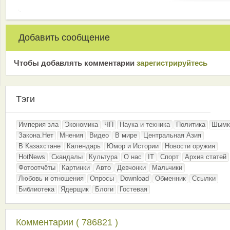
Добавить сообщение
Чтобы добавлять комментарии
зарeгиcтрирyйтeсь
Тэги
Империя зла
Экономика
ЧП
Наука и техника
Политика
Шымк
Закона.Нет
Мнения
Видео
В мире
Центральная Азия
В Казахстане
Календарь
Юмор и Истории
Новости оружия
HotNews
Скандалы
Культура
О нас
IT
Спорт
Архив статей
Фотоотчёты
Картинки
Авто
Девчонки
Мальчики
Любовь и отношения
Опросы
Download
Обменник
Ссылки
Библиотека
Ядерщик
Блоги
Гостевая
Комментарии ( 786821 )