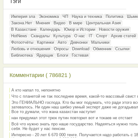
Тэги
Империя зла
Экономика
ЧП
Наука и техника
Политика
Шымк
Закона.Нет
Мнения
Видео
В мире
Центральная Азия
В Казахстане
Календарь
Юмор и Истории
Новости оружия
HotNews
Скандалы
Культура
О нас
IT
Спорт
Архив статей
Фотоотчёты
Картинки
Авто
Девчонки
Мальчики
Любовь и отношения
Опросы
Download
Обменник
Ссылки
Библиотека
Ядерщик
Блоги
Гостевая
Комментарии ( 786821 )
А кто напал то, непонятно
Что с планетой не так последнее время, какой-то массовый свист
Это ГЕНИАЛЬНО господа. Кто бы мог подумать, что ради этого вс
затевалось. Ни один наш шибко умный эксперт даже не догадывал
Все то думали, что жана казахстан наступит
нан придумал этот трюк путин повторил вот и токаев не отстает
Всё что нужно знать про наше государство. Надеяться нужно толь
себя. Не будет у нас пенсии.
Интересно - 20 лет 6 670 000 тенге. Получается надо работать с 18