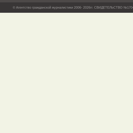
© Агентство гражданской журналистики 2006- 2026гг. СВИДЕТЕЛЬСТВО №17