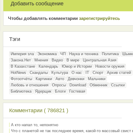
Добавить сообщение
Чтобы добавлять комментарии
зарeгиcтрирyйтeсь
Тэги
Империя зла
Экономика
ЧП
Наука и техника
Политика
Шымк
Закона.Нет
Мнения
Видео
В мире
Центральная Азия
В Казахстане
Календарь
Юмор и Истории
Новости оружия
HotNews
Скандалы
Культура
О нас
IT
Спорт
Архив статей
Фотоотчёты
Картинки
Авто
Девчонки
Мальчики
Любовь и отношения
Опросы
Download
Обменник
Ссылки
Библиотека
Ядерщик
Блоги
Гостевая
Комментарии ( 786821 )
А кто напал то, непонятно
Что с планетой не так последнее время, какой-то массовый свист