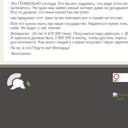
Это ГЕНИАЛЬНО господа. Кто бы мог подумать, что ради этого вс
затевалось. Ни один наш шибко умный эксперт даже не догадывал
Все то думали, что жана казахстан наступит
нан придумал этот трюк путин повторил вот и токаев не отстает
Всё что нужно знать про наше государство. Надеяться нужно толь
себя. Не будет у нас пенсии.
Интересно - 20 лет 6 670 000 тенге. Получается надо работать с 18
И зарплата должна быть 2 800 000 в месяц, чтобы достичь порога
достаточности. Как много людей в стране получают такую зарплат
Не ну, а что? Круто же! Молодцы!
Экологично