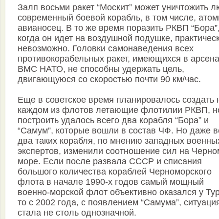
Залп восьми ракет “Москит” может уничтожить 
современный боевой корабль, в том числе, ато
авианосец. В то же время поразить РКВП “Бора”
когда он идет на воздушной подушке, практичес
невозможно. Головки самонаведения всех
противокорабельных ракет, имеющихся в арсен
ВМС НАТО, не способны удержать цель,
двигающуюся со скоростью почти 90 км/час.
Еще в советское время планировалось создать 
каждом из флотов летающие флотилии РКВП, н
построить удалось всего два корабля “Бора” и
“Самум”, которые вошли в состав ЧФ. Но даже в
два таких корабля, по мнению западных военны
экспертов, изменили соотношение сил на Черно
море. Если после развала СССР и списания
большого количества кораблей Черноморского
флота в начале 1990-х годов самый мощный
военно-морской флот объективно оказался у Ту
то с 2002 года, с появлением “Самума”, ситуаци
стала не столь однозначной.