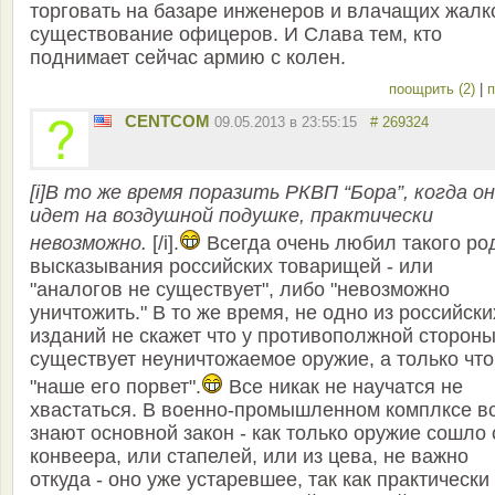
торговать на базаре инженеров и влачащих жалк
существование офицеров. И Слава тем, кто
поднимает сейчас армию с колен.
поощрить (2)
|
п
CENTCOM
09.05.2013 в 23:55:15
# 269324
[i]В то же время поразить РКВП “Бора”, когда он
идет на воздушной подушке, практически
невозможно.
[/i].
Всегда очень любил такого ро
высказывания российских товарищей - или
"аналогов не существует", либо "невозможно
уничтожить." В то же время, не одно из российски
изданий не скажет что у противополжной сторон
существует неуничтожаемое оружие, а только что
"наше его порвет".
Все никак не научатся не
хвастаться. В военно-промышленном комплксе в
знают основной закон - как только оружие сошло 
конвеера, или стапелей, или из цева, не важно
откуда - оно уже устаревшее, так как практически