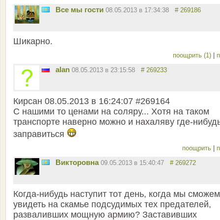
Все мы гости
08.05.2013 в 17:34:38
# 269186
Шикарно.
поощрить (1)
|
п
alan
08.05.2013 в 23:15:58
# 269233
Кирсан 08.05.2013 в 16:24:07 #269164
С нашими то ценами на соляру... Хотя на таком
транспорте наверно можно и нахаляву где-нибуд
заправиться
поощрить
|
п
Викторовна
09.05.2013 в 15:40:47
# 269272
Когда-нибудь наступит тот день, когда мы сможем
увидеть на скамье подсудимых тех предателей,
разваливших мощную армию? Заставивших