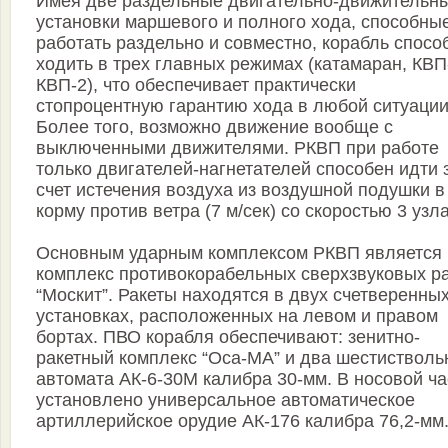
Имея две раздельные двигательно-движительн
установки маршевого и полного хода, способны
работать раздельно и совместно, корабль спосо
ходить в трех главных режимах (катамаран, КВП
КВП-2), что обеспечивает практически
стопроцентную гарантию хода в любой ситуации
Более того, возможно движение вообще с
выключенными движителями. РКВП при работе
только двигателей-нагнетателей способен идти 
счет истечения воздуха из воздушной подушки в
корму против ветра (7 м/сек) со скоростью 3 узла
Основным ударным комплексом РКВП является
комплекс противокорабельных сверхзвуковых ра
“Москит”. Ракеты находятся в двух счетверенны
установках, расположенных на левом и правом
бортах. ПВО корабля обеспечивают: зенитно-
ракетный комплекс “Оса-МА” и два шестистволь
автомата АК-6-30М калибра 30-мм. В носовой ча
установлено универсальное автоматическое
артиллерийское орудие АК-176 калибра 76,2-мм