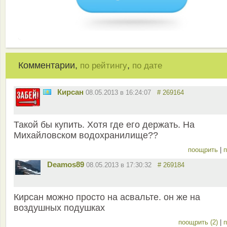
Комментарии,
,
по рейтингу
по дате
Кирсан
08.05.2013 в 16:24:07
# 269164
Такой бы купить. Хотя где его держать. На
Михайловском водохранилище??
поощрить
|
п
Deamos89
08.05.2013 в 17:30:32
# 269184
Кирсан можно просто на асвальте. он же на
воздушных подушках
поощрить (2)
|
п