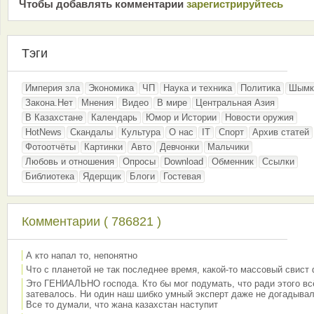
Чтобы добавлять комментарии
зарeгиcтрирyйтeсь
Тэги
Империя зла
Экономика
ЧП
Наука и техника
Политика
Шымк
Закона.Нет
Мнения
Видео
В мире
Центральная Азия
В Казахстане
Календарь
Юмор и Истории
Новости оружия
HotNews
Скандалы
Культура
О нас
IT
Спорт
Архив статей
Фотоотчёты
Картинки
Авто
Девчонки
Мальчики
Любовь и отношения
Опросы
Download
Обменник
Ссылки
Библиотека
Ядерщик
Блоги
Гостевая
Комментарии ( 786821 )
А кто напал то, непонятно
Что с планетой не так последнее время, какой-то массовый свист
Это ГЕНИАЛЬНО господа. Кто бы мог подумать, что ради этого вс
затевалось. Ни один наш шибко умный эксперт даже не догадывал
Все то думали, что жана казахстан наступит