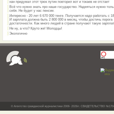
нан придумал этот трюк путин повторил вот и токаев не отстает
Всё что нужно знать про наше государство. Надеяться нужно толь
себя. Не будет у нас пенсии.
Интересно - 20 лет 6 670 000 тенге. Получается надо работать с 18
И зарплата должна быть 2 800 000 в месяц, чтобы достичь порога
достаточности. Как много людей в стране получают такую зарплат
Не ну, а что? Круто же! Молодцы!
Экологично
© Агентство гражданской журналистики 2006- 2026гг. СВИДЕТЕЛЬСТВО №17