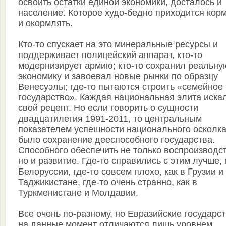
освоить остатки единой экономики, досталось и
население. Которое худо-бедно приходится кор
и окормлять.
Кто-то спускает на это минеральные ресурсы и
поддерживает полицейский аппарат, кто-то
модернизирует армию; кто-то сохранил реальну
экономику и завоевал новые рынки по образцу
Венесуэлы; где-то пытаются строить «семейное
государство». Каждая национальная элита иска
свой рецепт. Но если говорить о сущности
двадцатилетия 1991-2011, то центральным
показателем успешности национального осколк
было сохранение дееспособного государства.
Способного обеспечить не только воспроизводст
но и развитие. Где-то справились с этим лучше, 
Белоруссии, где-то совсем плохо, как в Грузии и
Таджикистане, где-то очень странно, как в
Туркменистане и Молдавии.
Все очень по-разному, но Евразийские государс
на данные момент отличаются лишь уровнем