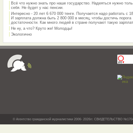
Всё что нужно знать про наше государство. Надеяться нужно толь
себя. Не будет у нас пенсии.
Интересно - 20 лет 6 670 000 тенге. Получается надо работать с 18
И зарплата должна быть 2 800 000 в месяц, чтобы достичь порога
достаточности. Как много людей в стране получают такую зарплат
Не ну, а что? Круто же! Молодцы!
Экологично
© Агентство гражданской журналистики 2006- 2026гг. СВИДЕТЕЛЬСТВО №17