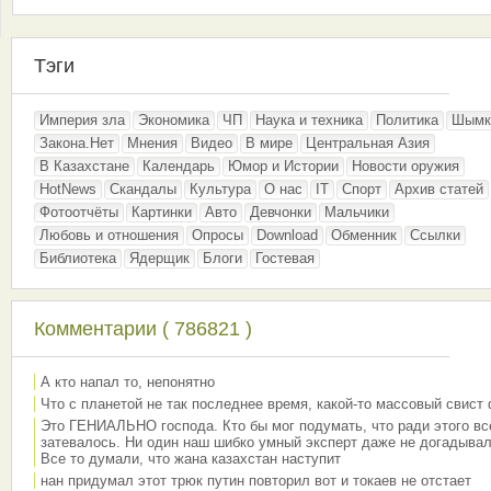
Тэги
Империя зла
Экономика
ЧП
Наука и техника
Политика
Шымк
Закона.Нет
Мнения
Видео
В мире
Центральная Азия
В Казахстане
Календарь
Юмор и Истории
Новости оружия
HotNews
Скандалы
Культура
О нас
IT
Спорт
Архив статей
Фотоотчёты
Картинки
Авто
Девчонки
Мальчики
Любовь и отношения
Опросы
Download
Обменник
Ссылки
Библиотека
Ядерщик
Блоги
Гостевая
Комментарии ( 786821 )
А кто напал то, непонятно
Что с планетой не так последнее время, какой-то массовый свист
Это ГЕНИАЛЬНО господа. Кто бы мог подумать, что ради этого вс
затевалось. Ни один наш шибко умный эксперт даже не догадывал
Все то думали, что жана казахстан наступит
нан придумал этот трюк путин повторил вот и токаев не отстает