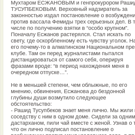
Мухтаром ЕСЖАНОВЫМ и генпрокурором Раши
ТУСУПБЕКОВЫМ. Верховный надзиратель за
законностью издал постановление о возбужден
против вассала Фемиды трех серьезных дел. В 
числе по получению взятки в “особо крупном”.
Поначалу Есжанов растерялся. Стал искать по
свету, где оскорбленному есть чувству уголок. 
его почему-то в алматинском Национальном пре
клубе. Там он перед журналистами пытался
дистанцироваться от самого себя, оперируя
фразами вроде: “в период нахождения меня в
очередном отпуске…”.
Не в меньшей степени, чем облыжные, по его
мнению, обвинения, Есжанова до бездонной
глубины души возмутило следующее
обстоятельство:
- Рашид Тусупбеков знает меня лично. Мы жили 
соседству с ним в одном доме. Сидели за одним
дастарханом, пили чай вместе с женой. Узнав о 
что он лично подписал постановление о