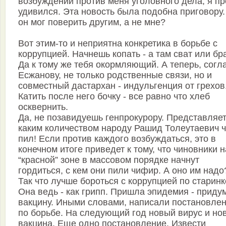
возбуждении против меня уголовного дела, я пр
удивился. Эта новость была подобна приговору.
он мог поверить другим, а не мне?
Вот этим-то и неприятна конкретика в борьбе с
коррупцией. Начнешь копать - а там сват или бра
Да к тому же тебя окормляющий. А теперь, согл
Есжанову, не только родственные связи, но и
совместный дастархан - индульгенция от грехов
Катить после него бочку - все равно что хлеб
осквернить.
Да, не позавидуешь генпрокурору. Представляет
каким количеством народу Рашид Толеутаевич 
пил! Если против каждого возбуждаться, это в
конечном итоге приведет к тому, что чиновники н
“красной” зоне в массовом порядке начнут
гордиться, с кем они пили чифир. А оно им надо
Так что лучше бороться с коррупцией по старинк
Она ведь - как грипп. Пришла эпидемия - приду
вакцину. Иными словами, написали постановле
по борьбе. На следующий год новый вирус и но
вакцина. Еще одно постановление. Извести