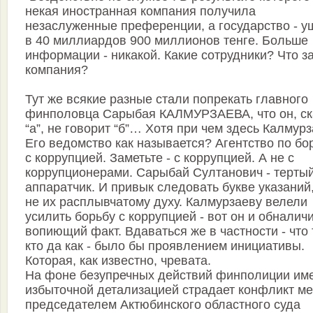
некая иностранная компания получила
незаслуженные преференции, а государство - у
в 40 миллиардов 900 миллионов тенге. Больше
информации - никакой. Какие сотрудники? Что з
компания?
Тут же всякие разные стали попрекать главного
финполовца Сарыбая КАЛМУРЗАЕВА, что он, ск
“а”, не говорит “б”… Хотя при чем здесь Калмур
Его ведомство как называется? Агентство по бо
с коррупцией. Заметьте - с коррупцией. А не с
коррупционерами. Сарыбай Султанович - терты
аппаратчик. И привык следовать букве указаний,
не их расплывчатому духу. Калмурзаеву велели
усилить борьбу с коррупцией - вот он и обналич
вопиющий факт. Вдаваться же в частности - что 
кто да как - было бы проявлением инициативы.
Которая, как известно, чревата.
На фоне безупречных действий финполиции им
избыточной детализацией страдает конфликт м
председателем Актюбинского областного суда