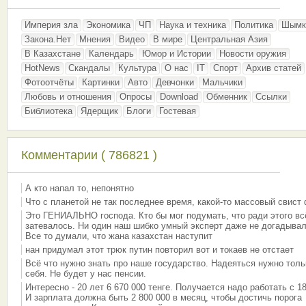
Империя зла
Экономика
ЧП
Наука и техника
Политика
Шымк
Закона.Нет
Мнения
Видео
В мире
Центральная Азия
В Казахстане
Календарь
Юмор и Истории
Новости оружия
HotNews
Скандалы
Культура
О нас
IT
Спорт
Архив статей
Фотоотчёты
Картинки
Авто
Девчонки
Мальчики
Любовь и отношения
Опросы
Download
Обменник
Ссылки
Библиотека
Ядерщик
Блоги
Гостевая
Комментарии ( 786821 )
А кто напал то, непонятно
Что с планетой не так последнее время, какой-то массовый свист
Это ГЕНИАЛЬНО господа. Кто бы мог подумать, что ради этого вс
затевалось. Ни один наш шибко умный эксперт даже не догадывал
Все то думали, что жана казахстан наступит
нан придумал этот трюк путин повторил вот и токаев не отстает
Всё что нужно знать про наше государство. Надеяться нужно толь
себя. Не будет у нас пенсии.
Интересно - 20 лет 6 670 000 тенге. Получается надо работать с 18
И зарплата должна быть 2 800 000 в месяц, чтобы достичь порога