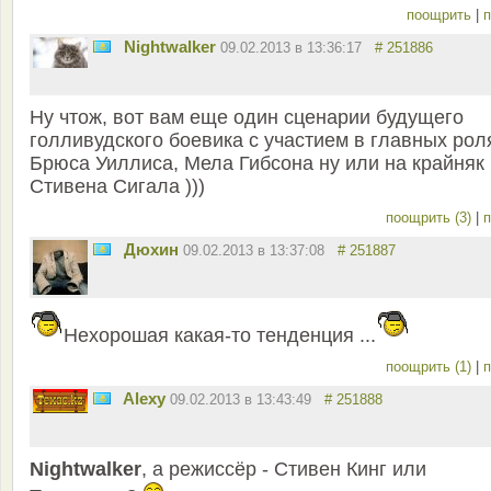
поощрить
|
п
Nightwalker
09.02.2013 в 13:36:17
# 251886
Ну чтож, вот вам еще один сценарии будущего
голливудского боевика с участием в главных рол
Брюса Уиллиса, Мела Гибсона ну или на крайняк
Стивена Сигала )))
поощрить (3)
|
п
Дюхин
09.02.2013 в 13:37:08
# 251887
Нехорошая какая-то тенденция ...
поощрить (1)
|
п
Alexy
09.02.2013 в 13:43:49
# 251888
Nightwalker
, а режиссёр - Стивен Кинг или