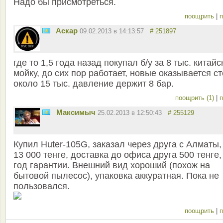
Надо бы присмотреться.
поощрить
|
п
Aскар
09.02.2013 в 14:13:57
# 251897
где то 1,5 года назад покупал б/у за 8 тыс. китай
мойку, до сих пор работает, новые оказывается ст
около 15 тыс. давление держит 8 бар.
поощрить (1)
|
п
Максимыч
25.02.2013 в 12:50:43
# 255129
Купил Huter-105G, заказал через друга с Алматы,
13 000 тенге, доставка до офиса друга 500 тенге,
год гарантии. Внешний вид хороший (похож на
бытовой пылесос), упаковка аккуратная. Пока не
пользовался.
поощрить
|
п