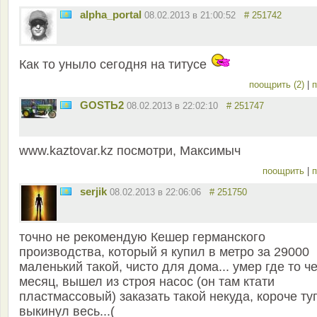
alpha_portal
08.02.2013 в 21:00:52
# 251742
Как то уныло сегодня на титусе
поощрить (2)
|
п
GOSTЬ2
08.02.2013 в 22:02:10
# 251747
www.kaztovar.kz посмотри, Максимыч
поощрить
|
п
serjik
08.02.2013 в 22:06:06
# 251750
точно не рекомендую Кешер германского
производства, который я купил в метро за 29000
маленький такой, чисто для дома... умер где то ч
месяц, вышел из строя насос (он там ктати
пластмассовый) заказать такой некуда, короче ту
выкинул весь...(