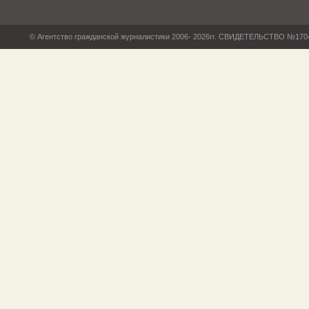
© Агентство гражданской журналистики 2006- 2026гг. СВИДЕТЕЛЬСТВО №17