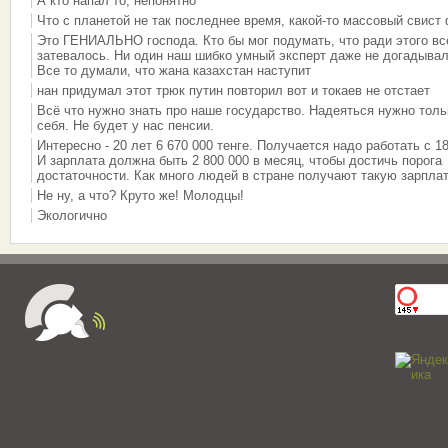
А кто напал то, непонятно
Что с планетой не так последнее время, какой-то массовый свист
Это ГЕНИАЛЬНО господа. Кто бы мог подумать, что ради этого вс
затевалось. Ни один наш шибко умный эксперт даже не догадывал
Все то думали, что жана казахстан наступит
нан придумал этот трюк путин повторил вот и токаев не отстает
Всё что нужно знать про наше государство. Надеяться нужно толь
себя. Не будет у нас пенсии.
Интересно - 20 лет 6 670 000 тенге. Получается надо работать с 18
И зарплата должна быть 2 800 000 в месяц, чтобы достичь порога
достаточности. Как много людей в стране получают такую зарплат
Не ну, а что? Круто же! Молодцы!
Экологично