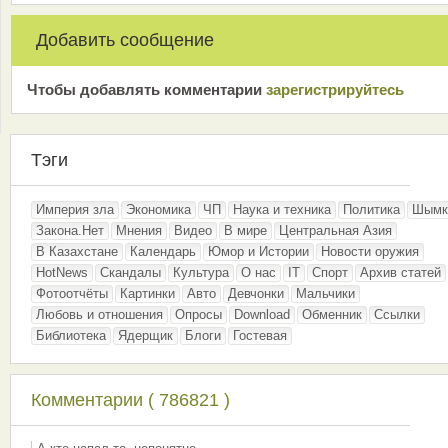
Добавить сообщение
Чтобы добавлять комментарии
зарeгиcтрирyйтeсь
Тэги
Империя зла
Экономика
ЧП
Наука и техника
Политика
Шымк
Закона.Нет
Мнения
Видео
В мире
Центральная Азия
В Казахстане
Календарь
Юмор и Истории
Новости оружия
HotNews
Скандалы
Культура
О нас
IT
Спорт
Архив статей
Фотоотчёты
Картинки
Авто
Девчонки
Мальчики
Любовь и отношения
Опросы
Download
Обменник
Ссылки
Библиотека
Ядерщик
Блоги
Гостевая
Комментарии ( 786821 )