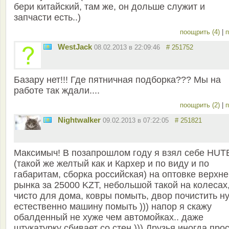
бери китайский, там же, он дольше служит и
запчасти есть..)
поощрить (4)
|
п
WestJack
08.02.2013 в 22:09:46
# 251752
Базару нет!!! Где пятничная подборка??? Мы на
работе так ждали....
поощрить (2)
|
п
Nightwalker
09.02.2013 в 07:22:05
# 251821
Максимыч! В позапрошлом году я взял себе HUT
(такой же желтый как и Кархер и по виду и по
габаритам, сборка российская) на оптовке верхне
рынка за 25000 KZT, небольшой такой на колесах
чисто для дома, ковры помыть, двор почистить ну
естественно машину помыть ))) напор я скажу
обалденный не хуже чем автомойках.. даже
штукатурку сбивает со стен ))) Друзья иногда про