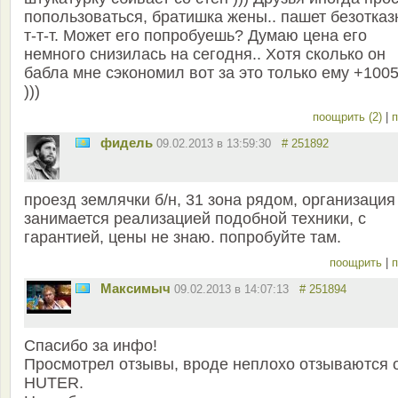
попользоваться, братишка жены.. пашет безотказ
т-т-т. Может его попробуешь? Думаю цена его
немного снизилась на сегодня.. Хотя сколько он
бабла мне сэкономил вот за это только ему +100
)))
поощрить (2)
|
п
фидель
09.02.2013 в 13:59:30
# 251892
проезд землячки б/н, 31 зона рядом, организация
занимается реализацией подобной техники, с
гарантией, цены не знаю. попробуйте там.
поощрить
|
п
Максимыч
09.02.2013 в 14:07:13
# 251894
Спасибо за инфо!
Просмотрел отзывы, вроде неплохо отзываются 
HUTER.