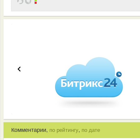
Эффективная работа вашей команды
Комментарии,
,
по рейтингу
по дате