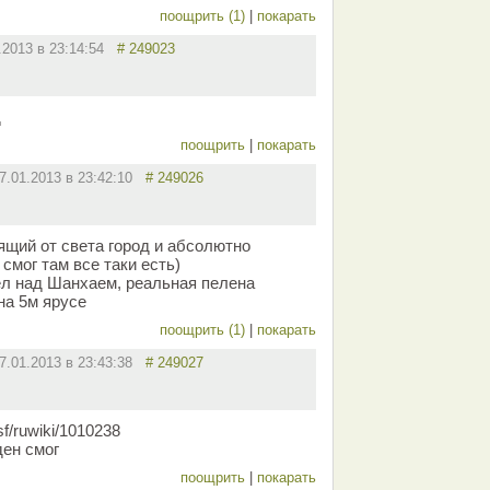
поощрить (1)
|
покарать
.2013 в 23:14:54
# 249023
д
поощрить
|
покарать
7.01.2013 в 23:42:10
# 249026
ящий от света город и абсолютно
 смог там все таки есть)
л над Шанхаем, реальная пелена
на 5м ярусе
поощрить (1)
|
покарать
7.01.2013 в 23:43:38
# 249027
nsf/ruwiki/1010238
ден смог
поощрить
|
покарать