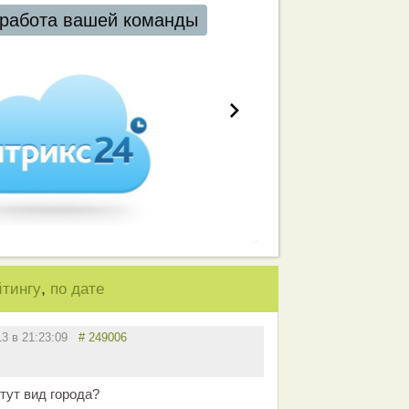
работа вашей команды
,
йтингу
по дате
13 в 21:23:09
# 249006
тут вид города?