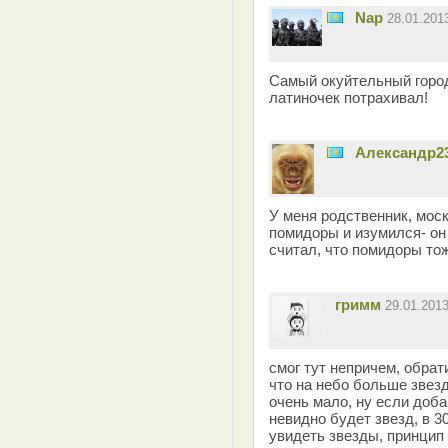
Nap
28.01.201
Самый окуйтельный город!
латиночек потрахивал!
Александр2
У меня родственник, моск
помидоры и изумился- он 
считал, что помидоры тож
гримм
29.01.201
смог тут непричем, обрат
что на небо больше звезд
очень мало, ну если доб
невидно будет звезд, в 
увидеть звезды, принцип 