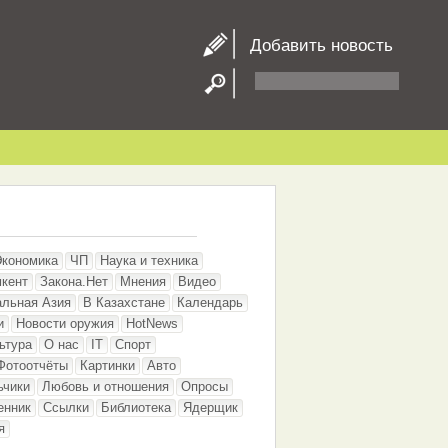
Добавить новость
Экономика
ЧП
Наука и техника
кент
Закона.Нет
Мнения
Видео
альная Азия
В Казахстане
Календарь
и
Новости оружия
HotNews
ьтура
О нас
IT
Спорт
Фотоотчёты
Картинки
Авто
ьчики
Любовь и отношения
Опросы
енник
Ссылки
Библиотека
Ядерщик
я