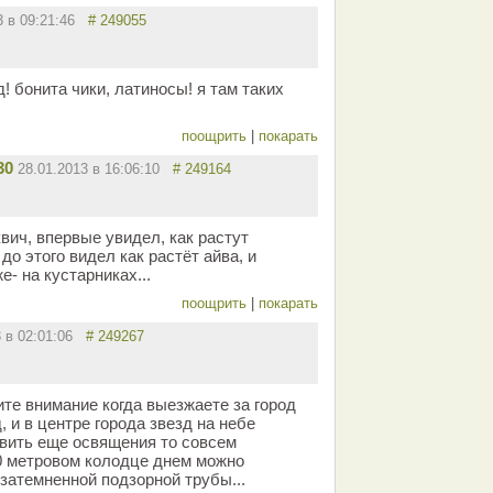
3 в 09:21:46
# 249055
 бонита чики, латиносы! я там таких
поощрить
|
покарать
30
28.01.2013 в 16:06:10
# 249164
вич, впервые увидел, как растут
до этого видел как растёт айва, и
е- на кустарниках...
поощрить
|
покарать
3 в 02:01:06
# 249267
ите внимание когда выезжаете за город
, и в центре города звезд на небе
авить еще освящения то совсем
30 метровом колодце днем можно
затемненной подзорной трубы...