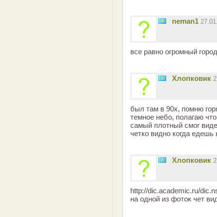
neman1
27.01
все равно огромный горо
Хлопковик
2
был там в 90х, помню гор
темное небо, полагаю что
самый плотный смог виде
четко видно когда едешь 
Хлопковик
2
http://dic.academic.ru/dic.
на одной из фоток чет ви