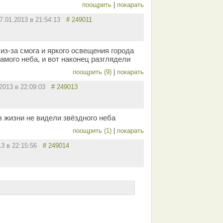
поощрить
|
покарать
7.01.2013 в 21:54:13
# 249011
 из-за смога и яркого освещения города
амого неба, и вот наконец разглядели
поощрить (9)
|
покарать
.2013 в 22:09:03
# 249013
в жизни не видели звёздного неба
поощрить (1)
|
покарать
13 в 22:15:56
# 249014