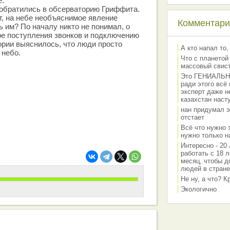
е.
 обратились в обсерваторию Гриффита.
т, на небе необъяснимое явление
Комментарии
ь им? По началу никто не понимал, о
ере поступления звонков и подключению
рии выяснилось, что люди просто
А кто напал то,
 небо.
Что с планетой
массовый свис
Это ГЕНИАЛЬНО 
ради этого всё
эксперт даже н
казахстан наст
нан придумал э
отстает
Всё что нужно 
нужно только на
Интересно - 20 
работать с 18 л
месяц, чтобы д
людей в стране
Не ну, а что? 
Экологично