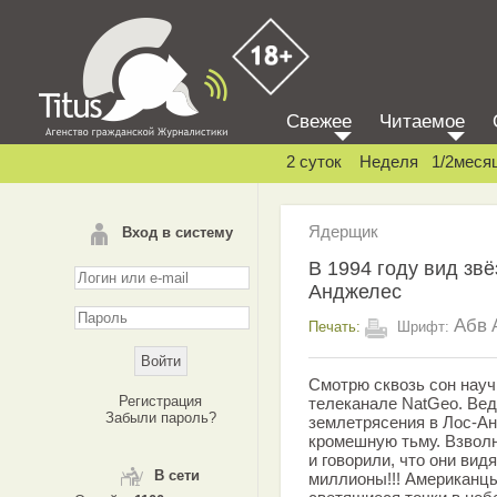
Свежее
Читаемое
2 суток
Неделя
1/2меся
Ядерщик
Вход в систему
В 1994 году вид звё
Анджелес
Абв
Печать:
Шрифт:
Смотрю сквозь сон науч
Регистрация
телеканале NatGeo. Вед
Забыли пароль?
землетрясения в Лос-Ан
кромешную тьму. Взвол
и говорили, что они видя
В сети
миллионы!!! Американцы