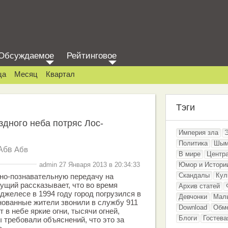
Обсуждаемое
Рейтинговое
ца
Месяц
Квартал
Тэги
здного неба потряс Лос-
Империя зла
Политика
Шым
Абв
Абв
В мире
Центр
admin 27 Января 2013 в 20:34:33
Юмор и Истори
Скандалы
Кул
но-познавательную передачу на
ущий рассказывает, что во время
Архив статей
джелесе в 1994 году город погрузился в
Девчонки
Мал
нованные жители звонили в службу 911
Download
Обм
т в небе яркие огни, тысячи огней,
Блоги
Гостева
 требовали объяснений, что это за