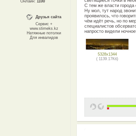
светящиеся точки в неб
Онлайн:
1100
С тем же власти города
Ну мол, тут народ звони
проявилось, что говорит
Друзья сайта
чём идёт речь, но по м
Сервис +
специалистов обсервато
www.stimeks.kz
напросто видели ночное
Натяжные потолки
Для инвалидов
5328x1344
( 1139.17Кб)