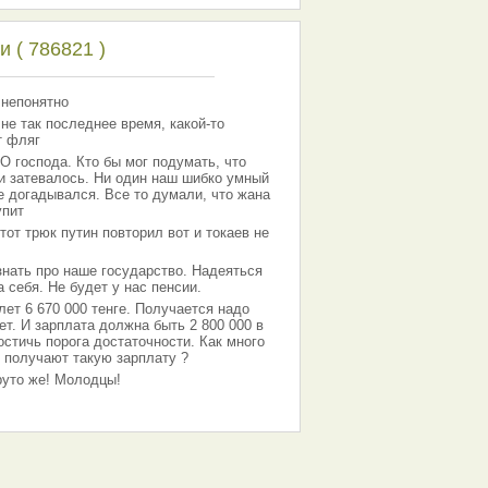
 ( 786821 )
 непонятно
 не так последнее время, какой-то
т фляг
господа. Кто бы мог подумать, что
 и затевалось. Ни один наш шибко умный
е догадывался. Все то думали, что жана
упит
тот трюк путин повторил вот и токаев не
знать про наше государство. Надеяться
 себя. Не будет у нас пенсии.
лет 6 670 000 тенге. Получается надо
ет. И зарплата должна быть 2 800 000 в
остичь порога достаточности. Как много
 получают такую зарплату ?
Круто же! Молодцы!