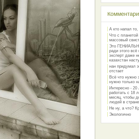
Комментарии
А кто напал то,
Что с планетой
массовый свис
Это ГЕНИАЛЬНО 
ради этого всё
эксперт даже н
казахстан наст
нан придумал э
отстает
Всё что нужно 
нужно только на
Интересно - 20 
работать с 18 л
месяц, чтобы д
людей в стране
Не ну, а что? 
Экологично