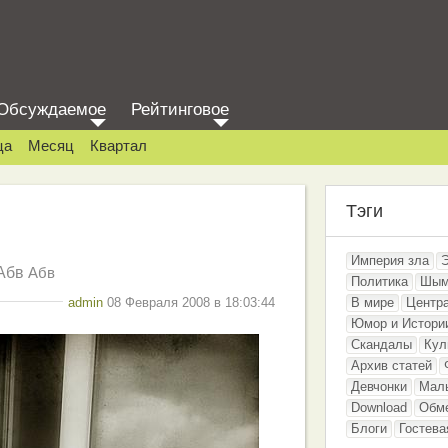
Обсуждаемое
Рейтинговое
ца
Месяц
Квартал
Тэги
Империя зла
Абв
Абв
Политика
Шым
admin
08 Февраля 2008 в 18:03:44
В мире
Центр
Юмор и Истори
Скандалы
Кул
Архив статей
Девчонки
Мал
Download
Обм
Блоги
Гостева