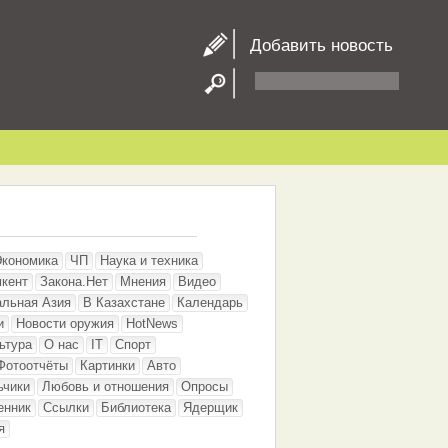
Добавить новость
Экономика
ЧП
Наука и техника
кент
Закона.Нет
Мнения
Видео
альная Азия
В Казахстане
Календарь
и
Новости оружия
HotNews
ьтура
О нас
IT
Спорт
Фотоотчёты
Картинки
Авто
ьчики
Любовь и отношения
Опросы
енник
Ссылки
Библиотека
Ядерщик
я