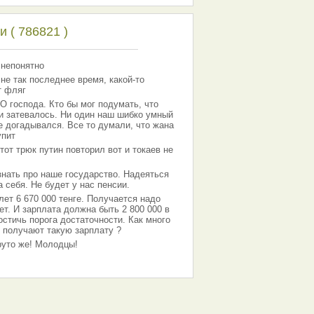
 ( 786821 )
 непонятно
 не так последнее время, какой-то
т фляг
господа. Кто бы мог подумать, что
 и затевалось. Ни один наш шибко умный
е догадывался. Все то думали, что жана
упит
тот трюк путин повторил вот и токаев не
знать про наше государство. Надеяться
 себя. Не будет у нас пенсии.
лет 6 670 000 тенге. Получается надо
ет. И зарплата должна быть 2 800 000 в
остичь порога достаточности. Как много
 получают такую зарплату ?
Круто же! Молодцы!