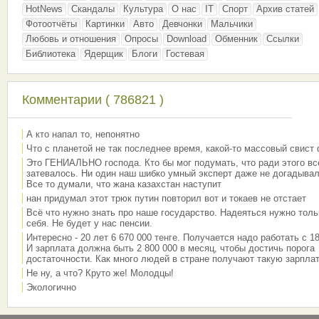
HotNews
Скандалы
Культура
О нас
IT
Спорт
Архив статей
Фотоотчёты
Картинки
Авто
Девчонки
Мальчики
Любовь и отношения
Опросы
Download
Обменник
Ссылки
Библиотека
Ядерщик
Блоги
Гостевая
Комментарии ( 786821 )
А кто напал то, непонятно
Что с планетой не так последнее время, какой-то массовый свист
Это ГЕНИАЛЬНО господа. Кто бы мог подумать, что ради этого вс
затевалось. Ни один наш шибко умный эксперт даже не догадывал
Все то думали, что жана казахстан наступит
нан придумал этот трюк путин повторил вот и токаев не отстает
Всё что нужно знать про наше государство. Надеяться нужно толь
себя. Не будет у нас пенсии.
Интересно - 20 лет 6 670 000 тенге. Получается надо работать с 18
И зарплата должна быть 2 800 000 в месяц, чтобы достичь порога
достаточности. Как много людей в стране получают такую зарплат
Не ну, а что? Круто же! Молодцы!
Экологично