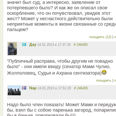
значит был суд, а интересно, заявление от
потерпевшего было? И как же он описал свое
оскорбление, что он почувствовал, увидев этот
жест? Может у несчастного действительно были
неприятные моменты в жизни связанные со сред
пальцем?
поощрить (12)
|
п
Дау
14.01.2013 в 17:37:26
# 246400
"Публичный расправа, чтобы другим не повадно
было" - они имели ввиду (сенатор Мами Чулио,
Жолполовец, Судья и Ахрана сентизатора)
поощрить
|
п
Nap
14.01.2013 в 17:51:20
# 246405
Надо было член показать! Может Мами и переду
бы, взял бы с собою паренька загород, попарили
бы в баньке, поворковали бы)))