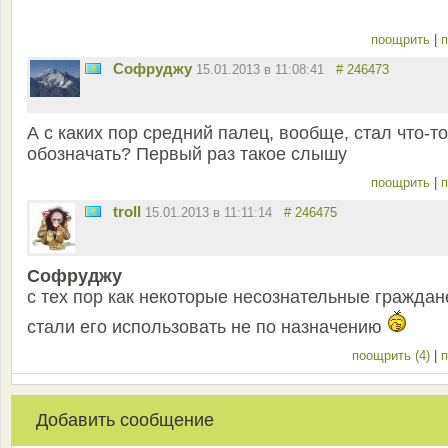
поощрить
|
п
Софруджу
15.01.2013 в 11:08:41
# 246473
А с каких пор средний палец, вообще, стал что-то
обозначать? Первый раз такое слышу
поощрить
|
п
troll
15.01.2013 в 11:11:14
# 246475
Софруджу
с тех пор как некоторые несознательные граждан
стали его использовать не по назначению
поощрить (4)
|
п
Добавить сообщение