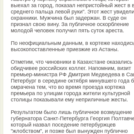
выехал за город, показал непристойный жест в 
среднего пальца левой руки". Этот жест увидел
охранники. Мужчина был задержан. В суде он
признал свою вину. За публичное оскорбление
молодой человек получил пять суток ареста.
По неофициальным данным, в кортеже находис
высокопоставленные приезжие из Астаны.
Отметим, что чиновники в Казахстане оказались
обидчивее российских коллег. Напомним, визит
премьер-министра РФ Дмитрия Медведева в Са
Петербург в середине октября минувшего года 
омрачена тем, что во время проезда кортежа
премьера по улицам города жители культурной
столицы показывали ему неприличные жесты.
Результатом было лишь публичное возмущение
губернатора Санкт-Петербурга Георгия Полтавч
который назвал поседение петербуржцев
"жлобством", и позже был вынужден публично