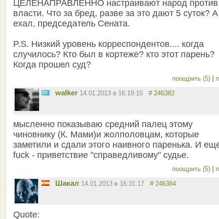
ЦЕЛЕНАПРАВЛЕННО настраивают народ против
власти. Что за бред, разве за это дают 5 суток? А
ехал, председатель Сената.
P.S. Низкий уровень корреспондентов.... когда
случилось? Кто был в кортеже? кто этот парень?
Когда прошел суд?
поощрить (5)
|
п
walker
14.01.2013 в 16:19:15
# 246382
мысленно показываю средний палец этому
чиновнику (К. Мами)и жолполовцам, которые
заметили и сдали этого наивного паренька. И ещ
fuck - приветствие "справедливому" судье.
поощрить (5)
|
п
Шакал
14.01.2013 в 16:31:17
# 246384
Quote: