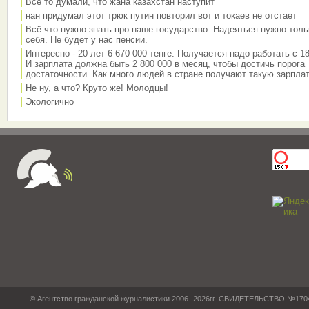
Все то думали, что жана казахстан наступит
нан придумал этот трюк путин повторил вот и токаев не отстает
Всё что нужно знать про наше государство. Надеяться нужно толь
себя. Не будет у нас пенсии.
Интересно - 20 лет 6 670 000 тенге. Получается надо работать с 18
И зарплата должна быть 2 800 000 в месяц, чтобы достичь порога
достаточности. Как много людей в стране получают такую зарплат
Не ну, а что? Круто же! Молодцы!
Экологично
© Агентство гражданской журналистики 2006- 2026гг. СВИДЕТЕЛЬСТВО №17