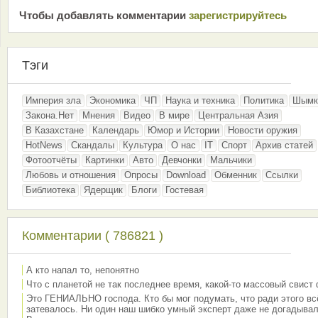
Чтобы добавлять комментарии
зарeгиcтрирyйтeсь
Тэги
Империя зла
Экономика
ЧП
Наука и техника
Политика
Шымк
Закона.Нет
Мнения
Видео
В мире
Центральная Азия
В Казахстане
Календарь
Юмор и Истории
Новости оружия
HotNews
Скандалы
Культура
О нас
IT
Спорт
Архив статей
Фотоотчёты
Картинки
Авто
Девчонки
Мальчики
Любовь и отношения
Опросы
Download
Обменник
Ссылки
Библиотека
Ядерщик
Блоги
Гостевая
Комментарии ( 786821 )
А кто напал то, непонятно
Что с планетой не так последнее время, какой-то массовый свист
Это ГЕНИАЛЬНО господа. Кто бы мог подумать, что ради этого вс
затевалось. Ни один наш шибко умный эксперт даже не догадывал