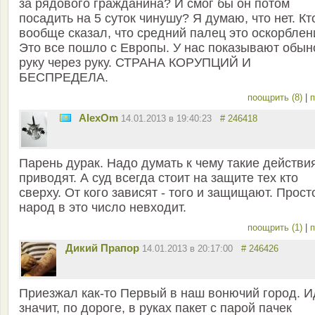
за рядового гражданина? И смог бы он потом
посадить на 5 суток чинушу? Я думаю, что нет. Кт
вообще сказал, что средний палец это оскорблен
Это все пошло с Европы. У нас показывают обын
руку через руку. СТРАНА КОРУПЦИЙ И
БЕСПРЕДЕЛА.
поощрить (8)
|
п
AlexOm
14.01.2013 в 19:40:23
# 246418
Парень дурак. Надо думать к чему такие действи
приводят. А суд всегда стоит на защите тех кто
сверху. От кого зависят - того и защищают. Прост
народ в это число невходит.
поощрить (1)
|
п
Дикий Прапор
14.01.2013 в 20:17:00
# 246426
Приезжал как-то Первый в наш вонючий город. И
значит, по дороге, в руках пакет с парой пачек