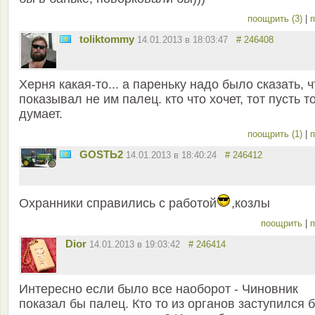
поощрить (3)
|
п
toliktommy
14.01.2013 в 18:03:47
# 246408
Херня какая-то... а пареньку надо было сказать, ч
показывал не им палец. кто что хочет, тот пусть т
думает.
поощрить (1)
|
п
GOSTЬ2
14.01.2013 в 18:40:24
# 246412
Охранники справились с работой
,козлы
поощрить
|
п
Dior
14.01.2013 в 19:03:42
# 246414
Интересно если было все наоборот - Чиновник
показал бы палец. Кто то из органов заступился 