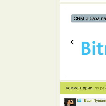
CRM и база в
Комментарии,
по ре
Вася Пупки