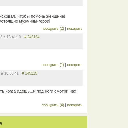
исковал, чтобы помочь женщине!
астоящие мужчины-герои!
поощрить (2)
|
покарать
13 в 16:41:10
# 245164
поощрить (1)
|
покарать
3 в 16:53:41
# 245225
ь когда идешь...и под ноги смотри нах
поощрить (4)
|
покарать
е