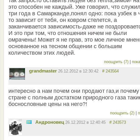
так запросто оставить людей без тепла,зимой- на
это способен не каждый. Уже говорил, что служи
три года в Самарканде,понял одно: пока узбек в 
то зависит от тебя, он ковром стелется, а
заканчивается зависимость-даже не поздоровает
И это при том, что отношения ничем не были
омрачены! Может я не прав, это мое личное мнен
основанное на тесном общении с большим
количеством этих людей.
поощрить (7)
|
пока
grandmaster
26.12.2012 в 12:30:42
# 243564
интересно а нам почем они продают газ,и почему
стране с полным достатком природного газа таки
боснословные цены на него?!
поощрить (2)
|
п
Андроновец
26.12.2012 в 12:40:45
# 243573