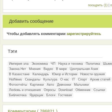
поощрить (1)
|
п
Добавить сообщение
Чтобы добавлять комментарии
зарeгиcтрирyйтeсь
Тэги
Империя зла
Экономика
ЧП
Наука и техника
Политика
Шымк
Закона.Нет
Мнения
Видео
В мире
Центральная Азия
В Казахстане
Календарь
Юмор и Истории
Новости оружия
HotNews
Скандалы
Культура
О нас
IT
Спорт
Архив статей
Фотоотчёты
Картинки
Авто
Девчонки
Мальчики
Любовь и отношения
Опросы
Download
Обменник
Ссылки
Библиотека
Ядерщик
Блоги
Гостевая
Комментарии ( 786821 )