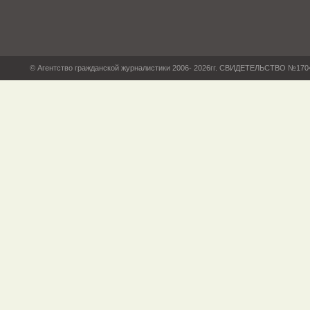
© Агентство гражданской журналистики 2006- 2026гг. СВИДЕТЕЛЬСТВО №17