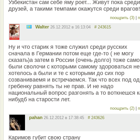
Узбекистан сам себе яму роет... Живут пока среди
друзей, а такими темпами окажутся среди врагов!
поощрить (3)
|
п
Walter
26.12.2012 в 16:13:04
# 243615
Ну и что старик я тоже служил среди русских
сначала в Германии потом еще где-то ( не могу
сказать)а затем в России (очень долго) тоже сам
были сволочи с которыми самому здороваться не
хотелось а были и те с которыми до сих пор
созваниваемя и встречаемся. Так что всех под о
гребенку равнять ты не прав. И не надо
национальный вопрос разгонять а то воткнешся к
нибудб на старости лет.
поощрить (2)
|
п
pahan
26.12.2012 в 17:38:45
# 243626
Каримов губит свою страну