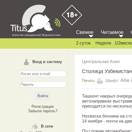
Свежее
Читаемое
2 суток
Неделя
1/2меся
Центральная Азия
Вход в систему
Столица Узбекистан
Абв
Печать:
Шрифт:
Ташкент накрыл очередн
автозаправках выстраив
приходится по нескольку
Регистрация
Забыли пароль?
Нехватка бензина на с
14 ноября - почти на дв
В сети
По словам автомобилист