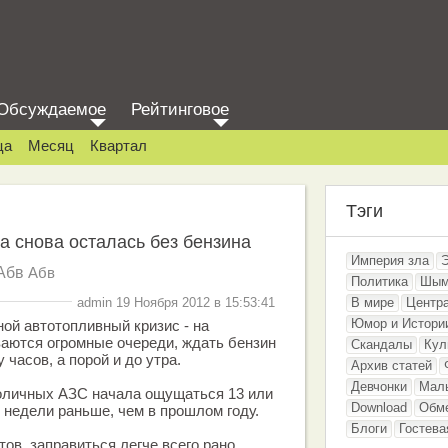
Обсуждаемое
Рейтинговое
ца
Месяц
Квартал
Тэги
а снова осталась без бензина
Империя зла
Абв
Абв
Политика
Шым
admin 19 Ноября 2012 в 15:53:41
В мире
Центр
Юмор и Истори
ой автотопливный кризис - на
аются огромные очереди, ждать бензин
Скандалы
Кул
 часов, а порой и до утра.
Архив статей
Девчонки
Мал
толичных АЗС начала ощущаться 13 или
Download
Обм
е недели раньше, чем в прошлом году.
Блоги
Гостева
ов, заправиться легче всего рано