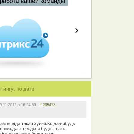
работа вашей команды
,
йтингу
по дате
9.11.2012 в 16:24:59
# 235473
там всегда такая хуйня.Когда-нибудь
ерпит,даст песды и будет гнать
 Белоруссии и будет прав.