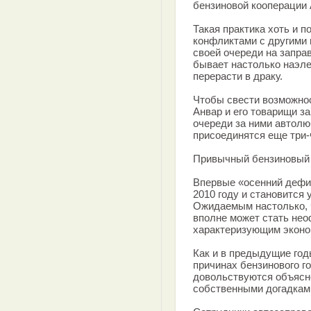
бензиновой кооперации 
Такая практика хоть и п
конфликтами с другими
своей очереди на запра
бывает настолько наэле
перерасти в драку.
Чтобы свести возможнос
Анвар и его товарищи з
очереди за ними автолю
присоединятся еще три
Привычный бензиновый
Впервые «осенний дефи
2010 году и становится
Ожидаемым настолько, ч
вполне может стать не
характеризующим эконо
Как и в предыдущие го
причинах бензинового г
довольствуются объясн
собственными догадкам