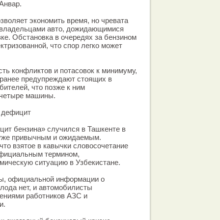
Анвар.
озволяет экономить время, но чревата
 владельцами авто, дожидающимися
вке. Обстановка в очередях за бензином
ктризованной, что спор легко может
ть конфликтов и потасовок к минимуму,
аранее предупреждают стоящих в
бителей, что позже к ним
-четыре машины.
 дефицит
цит бензина» случился в Ташкенте в
 уже привычным и ожидаемым.
то взятое в кавычки словосочетание
официальным термином,
мическую ситуацию в Узбекистане.
ды, официальной информации о
олода нет, и автомобилисты
ениями работников АЗС и
и.