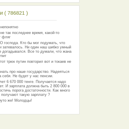
 ( 786821 )
 непонятно
 не так последнее время, какой-то
т фляг
господа. Кто бы мог подумать, что
 и затевалось. Ни один наш шибко умный
е догадывался. Все то думали, что жана
упит
тот трюк путин повторил вот и токаев не
знать про наше государство. Надеяться
 себя. Не будет у нас пенсии.
лет 6 670 000 тенге. Получается надо
ет. И зарплата должна быть 2 800 000 в
остичь порога достаточности. Как много
 получают такую зарплату ?
Круто же! Молодцы!