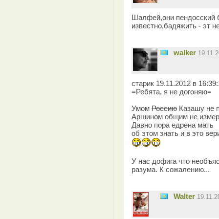
Шалфей,они пендосский б
известно,бадяжить - эт н
walker
19.11.
старик 19.11.2012 в 16:39
=Ребята, я не догоняю=
Умом
Россию
Казашу не 
Аршином общим не измер
Давно пора едрена мать
об этом знать и в это вери
У нас дофига что необъяс
разума. К сожалению...
Walter
19.11.