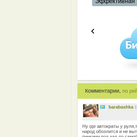
Эффективная 
Комментарии,
по ре
barabashka
1
Ну где автократы у руля,
народ обозлится и не выт
пинками под зад до самой