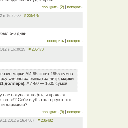
поощрить (2)
|
покарать
12 в 16:29:00
# 235475
 был 5-6 дней
поощрить
|
покарать
2012 в 16:39:15
# 235478
бензин марки АИ-95 стоит 1955 сумов
рсу «черного» рынка) за литр,
марки
61 доллара),
АИ-80 — 1605 сумов
 у нас покупают нефть, и продают
х тенге!? Себе в убыток торгуют что
фти дармовая?
поощрить (9)
|
покарать
9.11.2012 в 16:47:07
# 235482