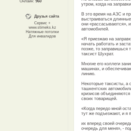
Онлайн:
960
утром, когда на заправк
В это время на АЗС и п
Друзья сайта
выстраиваться длинные
Сервис +
они «рассасываются», и
www.stimeks.kz
автомобилей.
Натяжные потолки
Для инвалидов
«Я приезжаю на заправк
начать работать и заста
позже, то заправишься т
таксист Шухрат.
Многие его коллеги зани
машинах, и обеспечива
линию.
Некоторые таксисты, а
ташкентских автомобили
кризисов объединяются 
своих товарищей.
«Когда передо мной ост
тут же подъезжают, и я
их вперед своей очеред
очередь для меня», - п