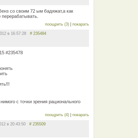
енз со своим 72 ым бадяжат,а как
е перерабатывать.
поощрить (3)
|
покарать
2012 в 16:57:28
# 235484
:15 #235478
понять
ить
ть!!!
нимого с точки зрения рационального
поощрить (4)
|
покарать
2012 в 20:43:50
# 235509