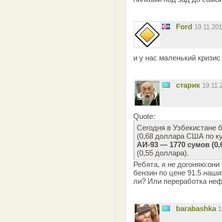
Ford
19.11.20
и у нас маленький кризис
старик
19.11.
Quote:
Сегодня в Узбекистане 
(0,68 доллара США по ку
АИ-93 — 1770 сумов (0,
(0,55 доллара).
Ребята, я не догоняю:они
бензин по цене 91.5 наши
ли? Или переработка не
barabashka
1