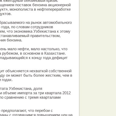
ок ежегодный бензиновый кризис
ащением поставок бензина акционерной
укт», монополиста в нефтепереработке
уктов.
расываемого на рынок автомобильного
 года, по словам сотрудников
ем, что экономика Узбекистана к этому
устанавливаемый правительством,
ния бензина.
ень мало нефти, мало настолько, что
а рубежом, в основном в Казахстане.
кладывающийся к концу года дефицит
ит объясняется нехваткой собственной
оду он может быть более жестким, чем в
 годах.
тата Узбекистана, доля
 объеме импорта за три квартала 2012
 по сравнению с тремя кварталами
предполагают, что перебои с
язаны с готовящимся повышением цен на