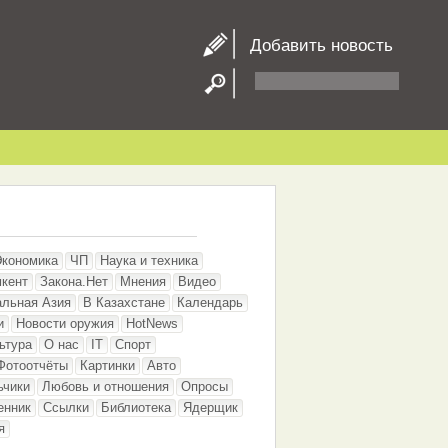
Добавить новость
Экономика
ЧП
Наука и техника
кент
Закона.Нет
Мнения
Видео
альная Азия
В Казахстане
Календарь
и
Новости оружия
HotNews
ьтура
О нас
IT
Спорт
Фотоотчёты
Картинки
Авто
ьчики
Любовь и отношения
Опросы
енник
Ссылки
Библиотека
Ядерщик
я