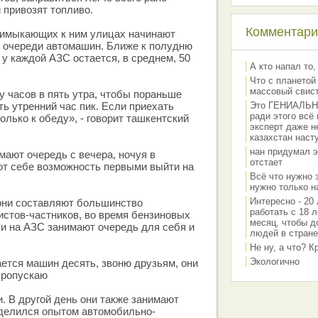
и привозят топливо.
Комментарии
римыкающих к ним улицах начинают
 очереди автомашин. Ближе к полудню
 у каждой АЗС остается, в среднем, 50
А кто напал то,
Что с планетой
массовый свис
у часов в пять утра, чтобы пораньше
ть утренний час пик. Если приехать
Это ГЕНИАЛЬНО 
ради этого всё
олько к обеду», - говорит ташкентский
эксперт даже н
казахстан наст
нан придумал э
мают очередь с вечера, ночуя в
отстает
ют себе возможность первыми выйти на
Всё что нужно 
нужно только на
Интересно - 20 
 они составляют большинство
работать с 18 л
стов-частников, во время бензиновых
месяц, чтобы д
и на АЗС занимают очередь для себя и
людей в стране
Не ну, а что? 
Экологично
ается машин десять, звоню друзьям, они
 пропускаю
и. В другой день они также занимают
оделился опытом автомобильно-