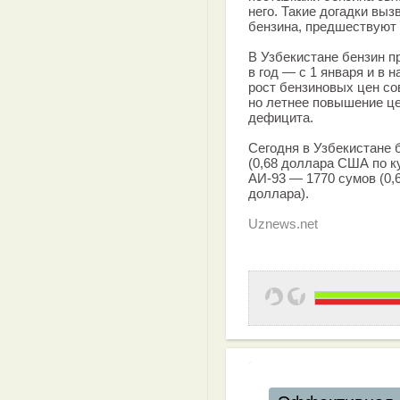
него. Такие догадки вы
бензина, предшествуют 
В Узбекистане бензин п
в год — с 1 января и в 
рост бензиновых цен со
но летнее повышение це
дефицита.
Сегодня в Узбекистане 
(0,68 доллара США по ку
АИ-93 — 1770 сумов (0,6
доллара).
Uznews.net