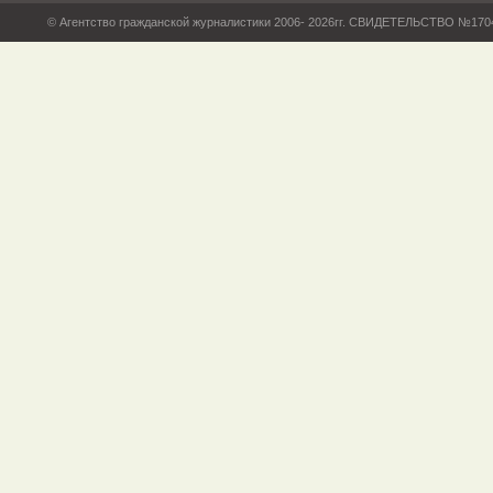
© Агентство гражданской журналистики 2006- 2026гг. СВИДЕТЕЛЬСТВО №17