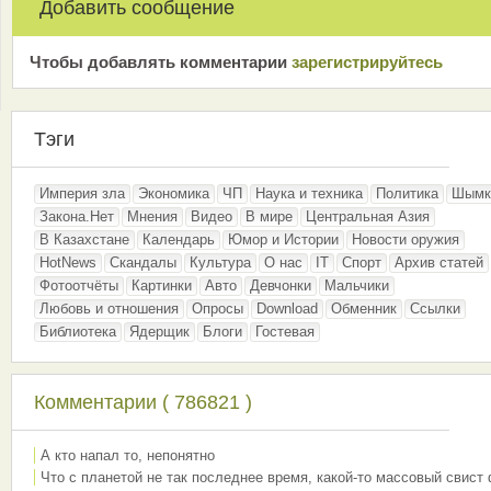
Добавить сообщение
Чтобы добавлять комментарии
зарeгиcтрирyйтeсь
Тэги
Империя зла
Экономика
ЧП
Наука и техника
Политика
Шымк
Закона.Нет
Мнения
Видео
В мире
Центральная Азия
В Казахстане
Календарь
Юмор и Истории
Новости оружия
HotNews
Скандалы
Культура
О нас
IT
Спорт
Архив статей
Фотоотчёты
Картинки
Авто
Девчонки
Мальчики
Любовь и отношения
Опросы
Download
Обменник
Ссылки
Библиотека
Ядерщик
Блоги
Гостевая
Комментарии ( 786821 )
А кто напал то, непонятно
Что с планетой не так последнее время, какой-то массовый свист